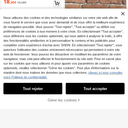
18
mes et hommes, chaussures en can
,20€
18,38€
evas pour le printemps et l'automn
e, design décontracté à lacets mont
ants, chaussures en canevas noire
classiques à lacets montants à la m
Nous utilisons des cookies et des technologies similaires sur notre site web afin de
ode
vous fournir le service que vous avez demandé et de vous offrir la meilleure expérience
de navigation possible. Vous pouvez "Tout rejeter", "Tout accepter" ou définir vos
préférences de cookies à tout moment à votre choix. En sélectionnant "Tout accepter",
nous définirons tous les cookies optionnels, qui nous aident à analyser le trafic, à offrir
des fonctionnalités améliorées et à personnaliser le contenu et les publicités pour
compléter votre expérience d'achat avec SHEIN. En sélectionnant "Tout rejeter", vous
autorisez l'utilisation des cookies strictement nécessaires qui permettent à notre site
web de fonctionner. Vous pouvez les désactiver en modifiant les paramètres de votre
navigateur, mais cela peut affecter le fonctionnement du site web. Pour en savoir plus
sur les cookies que nous utilisons et pour ajuster vos paramètres de cookies
optionnels, veuillez sélectionner "Gérer les cookies". Pour plus d'informations sur la
manière dont nous traitons les données que nous collectons,
cliquez ici pour consulter
Boots montantes femm
Entrepôt UE
notre Politique de confidentialité.
22
e, en canevas, à lacets, confortable
,06€
-5%
23,36€
s, style Bamba, canevas classique,
sporty
Tout rejeter
Tout accepter
4
Chaussures de sport col
Entrepôt UE
Gérer les cookies
11
orées polyvalentes pour femmes av
CRAQUEZ DES MAINTENANT
AJOUTER AU PANIER
,21€
-3%
11,65€
ec laçage, respirantes et faciles à a
ssortir, plus confortables