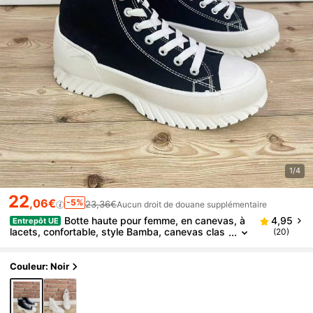
1/4
22
,06€
-5%
23,36€
Aucun droit de douane supplémentaire
Botte haute pour femme, en canevas, à
4,95
Entrepôt UE
lacets, confortable, style Bamba, canevas clas
(20)
sique, sportive
Couleur: Noir