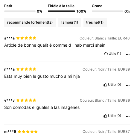
Petit
Fidèle à la taille
Grand
0%
100%
0%
recommande fortement
(2)
l'amour
(1)
très net
(1)
s***a
Couleur: Blanc / Taille: EUR40
Article
de
bonne
qualit
é
comme
d
'
hab
merci
shein
Utile
(1)
n***a
Couleur: Noir / Taille: EUR39
Esta
muy
bien
le
gusto
mucho
a
mi
hija
Utile
(0)
v***v
Couleur: Blanc / Taille: EUR39
Son
comodas
e
iguales
a
las
imagenes
Utile
(0)
m***5
Couleur: Noir / Taille: EUR37