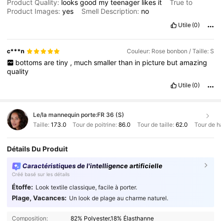
Product Quality:
looks
good
my
teenager
likes
it
True to
Product Images:
yes
Smell Description:
no
Utile
(0)
c***n
Couleur: Rose bonbon / Taille: S
bottoms
are
tiny
,
much
smaller
than
in
picture
but
amazing
quality
Utile
(0)
Le/la mannequin porte:
FR 36 (S)
Taille:
173.0
Tour de poitrine:
86.0
Tour de taille:
62.0
Tour de h
Détails Du Produit
Caractéristiques de l'intelligence artificielle
Créé basé sur les détails
Étoffe:
Look textile classique, facile à porter.
Plage, Vacances:
Un look de plage au charme naturel.
Composition:
82% Polyester,18% Élasthanne