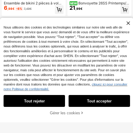
Ensemble de bikini 2 pièces à volan
Bonvoyette 26SS Printemps/É
NEW
6
21
ts en dentelle florale mignonne pour
té Maillot de bain une pièce élégant
,98€
-6%
7,49€
,99€
femmes, convient pour les vacance
avec épaules dénudées et motif éto
s d'été à l'île, la natation et la plage
ile de mer avec jupe, ensemble 2 pi
décontractée
èces
Nous utilisons des cookies et des technologies similaires sur notre site web afin de
vous fournir le service que vous avez demandé et de vous offrir la meilleure expérience
de navigation possible. Vous pouvez "Tout rejeter", "Tout accepter" ou définir vos
préférences de cookies à tout moment à votre choix. En sélectionnant "Tout accepter",
nous définirons tous les cookies optionnels, qui nous aident à analyser le trafic, à offrir
des fonctionnalités améliorées et à personnaliser le contenu et les publicités pour
compléter votre expérience d'achat avec SHEIN. En sélectionnant "Tout rejeter", vous
autorisez l'utilisation des cookies strictement nécessaires qui permettent à notre site
web de fonctionner. Vous pouvez les désactiver en modifiant les paramètres de votre
navigateur, mais cela peut affecter le fonctionnement du site web. Pour en savoir plus
sur les cookies que nous utilisons et pour ajuster vos paramètres de cookies
optionnels, veuillez sélectionner "Gérer les cookies". Pour plus d'informations sur la
manière dont nous traitons les données que nous collectons,
cliquez ici pour consulter
notre Politique de confidentialité.
33
20
Tout rejeter
Tout accepter
Swim Basics Ensemble
Maillot de bain bikini vintage à pois
Entrepôt UE
6
12
cache-maillot et mini-jupe en coule
jaunes pour femmes, ensemble de
Gérer les cookies
,49€
,99€
AJOUTER AU PANIER
ur unie polyvalent pour femmes
mode décontractée pour vacances,
plage, été, tenue de villégiature, sty
le vacances