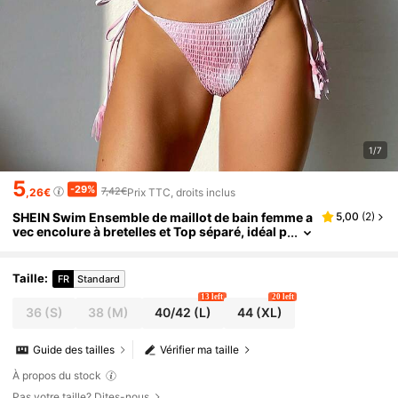
1/7
5
-29%
7,42€
,26€
Prix TTC, droits inclus
SHEIN Swim Ensemble de maillot de bain femme a
5,00
(
2
)
vec encolure à bretelles et Top séparé, idéal p
our les festivals musicaux en été
Taille
:
FR
Standard
13 left
20 left
36
(S)
38
(M)
40/42
(L)
44
(XL)
Guide des tailles
Vérifier ma taille
À propos du stock
Pas votre taille? Dites-nous