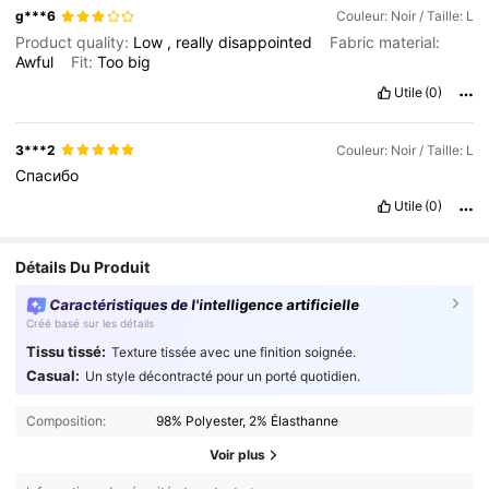
g***6
Couleur: Noir / Taille: L
Product quality:
Low
,
really
disappointed
Fabric material:
Awful
Fit:
Too
big
Utile
(0)
3***2
Couleur: Noir / Taille: L
Спасибо
Utile
(0)
Détails Du Produit
Caractéristiques de l'intelligence artificielle
Créé basé sur les détails
Tissu tissé:
Texture tissée avec une finition soignée.
Casual:
Un style décontracté pour un porté quotidien.
Composition:
98% Polyester, 2% Élasthanne
Voir plus