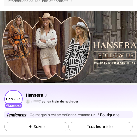
Informations de sécurité et contacts
4.8K Suiveurs
4,72
Hansera
n***7
est en train de naviguer
4.8K Suiveurs
4,72
4.8K Suiveurs
4,72
Ce magasin est sélectionné comme un
「Boutique tendance」
4.8K Suiveurs
4,72
Suivre
Tous les articles