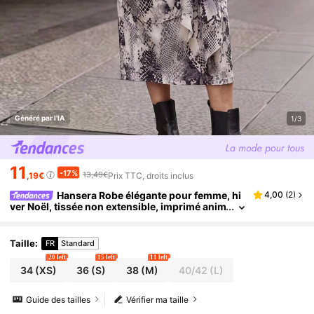
Généré par l'IA
1/3
11
-17%
13,49€
,19€
Prix TTC, droits inclus
Hansera Robe élégante pour femme, hi
4,00
(
2
)
ver Noël, tissée non extensible, imprimé anim
al serpent sur tout le corps, col rond, manche
s lanternes longues, taille cintrée, ourlet asymétri
que en A, convient pour tenues élégantes, tenue
Taille
:
FR
Standard
de bureau, tenue quotidienne, sorties, tenue déc
20 left
15 left
11 left
ontractée, tenue automne/hiver
34
(XS)
36
(S)
38
(M)
40/42
(L)
Guide des tailles
Vérifier ma taille