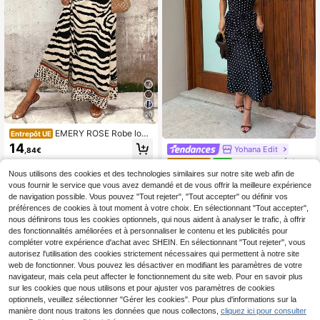
20
EMERY ROSE Robe long
Entrepôt UE
ue ample à imprimé léopard pour fe
14
Yohana Edit
,84€
mmes, élégante pour le port quotidi
Yohana Edit Élégan
en et les vacances, été
Entrepôt UE
NEW
te Robe d'été sans dos avec ras-du
Nous utilisons des cookies et des technologies similaires sur notre site web afin de
16
,99€
-cou en pois
vous fournir le service que vous avez demandé et de vous offrir la meilleure expérience
de navigation possible. Vous pouvez "Tout rejeter", "Tout accepter" ou définir vos
préférences de cookies à tout moment à votre choix. En sélectionnant "Tout accepter",
nous définirons tous les cookies optionnels, qui nous aident à analyser le trafic, à offrir
des fonctionnalités améliorées et à personnaliser le contenu et les publicités pour
compléter votre expérience d'achat avec SHEIN. En sélectionnant "Tout rejeter", vous
autorisez l'utilisation des cookies strictement nécessaires qui permettent à notre site
web de fonctionner. Vous pouvez les désactiver en modifiant les paramètres de votre
navigateur, mais cela peut affecter le fonctionnement du site web. Pour en savoir plus
sur les cookies que nous utilisons et pour ajuster vos paramètres de cookies
optionnels, veuillez sélectionner "Gérer les cookies". Pour plus d'informations sur la
manière dont nous traitons les données que nous collectons,
cliquez ici pour consulter