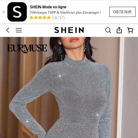
SHEIN-Mode en ligne
×
OBTENIR
Téléchargez l'APP & bénéficiez plus d'avantages !
(18,717)