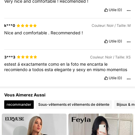
Very
nice
and
comfortable
!
Recomended
!
Utile
(0)
k***0
Couleur: Noir / Taille: M
Nice
and
comfortable
.
Recommended
!
Utile
(0)
3***3
Couleur: Noir / Taille: XS
estest
á
exactamente
como
en
la
foto
me
encanta
le
recomiendo
a
todos
esta
elegante
y
sexy
en
mismo
momentos
Utile
(0)
Vous Aimerez Aussi
recommander
Sous-vêtements et vêtements de détente
Bijoux & m