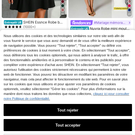
10
20
SHEIN Essnce Robe boh
#Mariage mémorable
Entrepôt UE
ème bleu ciel Robe en lin rayée à c
(1000+)
Nuvra Robe mini moulan
Entrepôt UE
ol rond sans manches Robe casual
te en tricot de couleur unie à fines b
8
27
mini pour femmes
Dès
,99€
,49€
Nous utilisons des cookies et des technologies similaires sur notre site web afin de
retelles sans manches, robe de soir
ée et de vacances sexy pour femm
vous fournir le service que vous avez demandé et de vous offrir la meilleure expérience
es
de navigation possible. Vous pouvez "Tout rejeter", "Tout accepter" ou définir vos
préférences de cookies à tout moment à votre choix. En sélectionnant "Tout accepter",
nous définirons tous les cookies optionnels, qui nous aident à analyser le trafic, à offrir
des fonctionnalités améliorées et à personnaliser le contenu et les publicités pour
compléter votre expérience d'achat avec SHEIN. En sélectionnant "Tout rejeter", vous
autorisez l'utilisation des cookies strictement nécessaires qui permettent à notre site
web de fonctionner. Vous pouvez les désactiver en modifiant les paramètres de votre
navigateur, mais cela peut affecter le fonctionnement du site web. Pour en savoir plus
sur les cookies que nous utilisons et pour ajuster vos paramètres de cookies
optionnels, veuillez sélectionner "Gérer les cookies". Pour plus d'informations sur la
manière dont nous traitons les données que nous collectons,
cliquez ici pour consulter
notre Politique de confidentialité.
Tout rejeter
Tout accepter
5
SHEIN PETITE
SHEIN Frenchy Robe courte ajustée