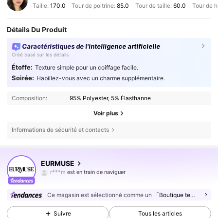
Taille:
170.0
Tour de poitrine:
85.0
Tour de taille:
60.0
Tour de 
Détails Du Produit
Caractéristiques de l'intelligence artificielle
Créé basé sur les détails
Étoffe:
Texture simple pour un coiffage facile.
Soirée:
Habillez-vous avec un charme supplémentaire.
Composition:
95% Polyester, 5% Élasthanne
Voir plus
Informations de sécurité et contacts
355K Suiveurs
4,75
EURMUSE
r***m
est en train de naviguer
355K Suiveurs
4,75
355K Suiveurs
4,75
Ce magasin est sélectionné comme un
「Boutique tendance」
355K Suiveurs
4,75
Suivre
Tous les articles