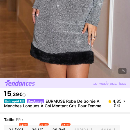
1/5
15
,39€
EURMUSE Robe De Soirée À
4,85
Entrepôt UE
Manches Longues À Col Montant Gris Pour Femme
(14)
Taille
FR
32 left
36 left
19 left
34
(XS)
36
(S)
38
(M)
40/42
(L)
44
(XL)