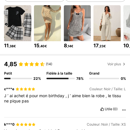
355K Suiveurs
4,75
355K Suiveurs
4,75
355K Suiveurs
4,75
355K Suiveurs
4,75
355K Suiveurs
4,75
11
15
8
17
10
,38€
,40€
,14€
,23€
355K Suiveurs
4,75
355K Suiveurs
4,75
4,85
(14)
Voir plus
Petit
Fidèle à la taille
Grand
22%
78%
0%
c***e
Couleur: Noir / Taille: L
J
’
ai
achet
é
pour
mon
birthday
,
j
’
aime
bien
la
robe
,
le
tissu
ne
pique
pas
Utile
(0)
k***0
Couleur: Noir / Taille: XS