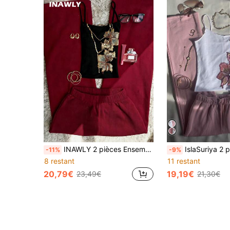
INAWLY 2 pièces Ensemble de débardeur ajusté et pantalon de jogging à jambes larges, fait main pour femmes
IslaSuriya 2 pièces Ensemble Top camisole et pa
-11%
-9%
8 restant
11 restant
20,79€
19,19€
23,49€
21,30€