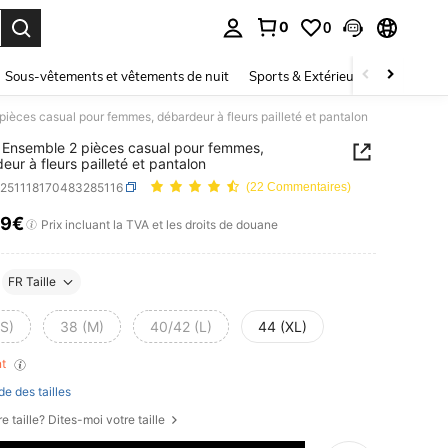
0
0
ouver. Press Enter to select.
Sous-vêtements et vêtements de nuit
Sports & Extérieur
Enfants
ièces casual pour femmes, débardeur à fleurs pailleté et pantalon
Ensemble 2 pièces casual pour femmes,
eur à fleurs pailleté et pantalon
z251118170483285116
(22 Commentaires)
19€
ICE AND AVAILABILITY
Prix incluant la TVA et les droits de douane
FR Taille
(S)
38 (M)
40/42 (L)
44 (XL)
nt
de des tailles
e taille? Dites-moi votre taille