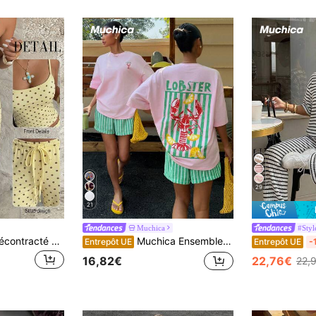
29
21
Muchica
#Styl
Aloruh Ensemble décontracté pour femme avec camisole à pois & pantalon rayé, tenue à pois confortable et polyvalente, convient pour le port à la maison, la rentrée scolaire, les rendez-vous, les vacances
Muchica Ensemble 2 pièces style décontracté vacances pour femmes, t-shirt à manches courtes col rond avec imprimé lettre et homard rose, et shorts rayés verts. Tenue polyvalente pour le printemps/été
Entrepôt UE
Entrepôt UE
-
16,82€
22,76€
22,