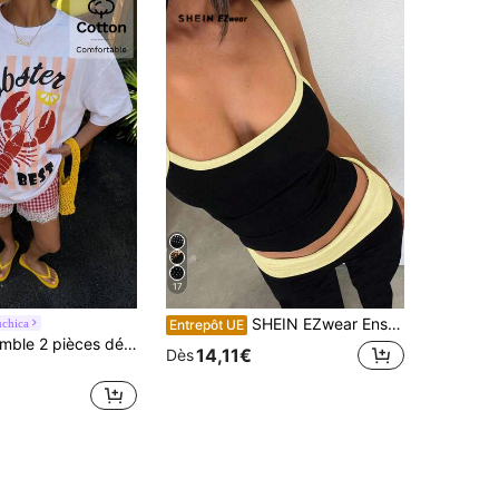
17
SHEIN EZwear Ensemble de camisole et pantalon à lacets crème jaune et noir, convenant pour le printemps/été
chica
Entrepôt UE
Muchica Ensemble 2 pièces décontracté pour femmes avec Top à manches courtes col rond imprimé lettres et homard, et short à carreaux
14,11€
Dès