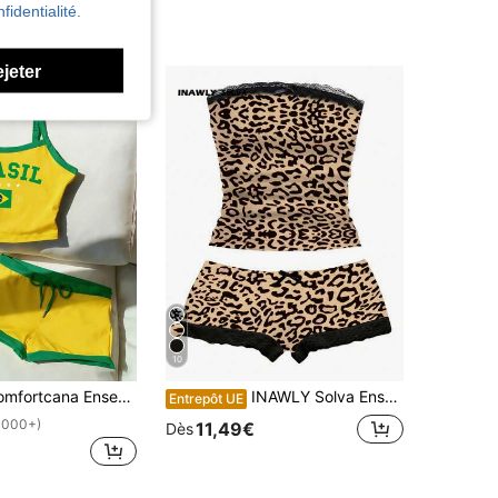
fidentialité.
ejeter
10
semble débardeur court et short imprimé lettres colorées du drapeau du Brésil pour femmes, idéal pour l'été
INAWLY Solva Ensemble 2 pièces Top camisole et short en dentelle contrastée imprimé léopard sexy, pour l'été
Entrepôt UE
1000+)
11,49€
Dès