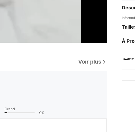
Descr
Informat
Taill
À Pr
Voir plus
Grand
9%