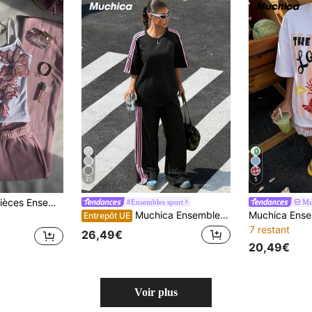
21
5
ntalon à fleurs pailletées pour femmes
#Ensembles sport
Mu
Muchica Ensemble 2 pièces décontracté ample en patchwork avec sangle tressée marron vintage pour femmes, nouveau pour l'été
Entrepôt UE
7 restant
26,49€
20,49€
Voir plus