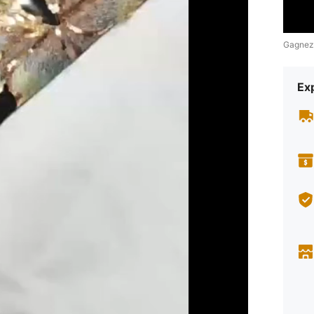
Gagnez
Exp