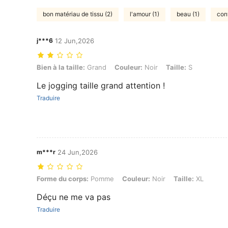
bon matériau de tissu (2)
l'amour (1)
beau (1)
conv
j***6
12 Jun,2026
Bien à la taille: Grand, Couleur: Noir, Taille: S
Bien à la taille:
Grand
Couleur:
Noir
Taille:
S
Le jogging taille grand attention !
Traduire
m***r
24 Jun,2026
Forme du corps: Pomme, Couleur: Noir, Taille: XL
Forme du corps:
Pomme
Couleur:
Noir
Taille:
XL
Déçu ne me va pas
Traduire