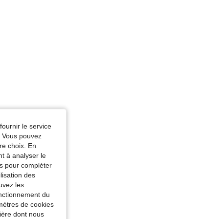
e du corps: Triangle inversé, Couleur: Noir, Taille: S
fournir le service
e. Vous pouvez
re choix. En
nt à analyser le
tés pour compléter
lisation des
uvez les
fonctionnement du
amètres de cookies
nière dont nous