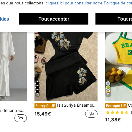
ées que nous collectons,
cliquez ici pour consulter notre Politique de con
kies
Tout accepter
Tout r
10
31
IslaSuriya Ensemble 2 pièces pour femmes Y2K en fausse paillette brillante avec imprimé floral, col rond, tenue décontractée confortable, convient pour le port quotidien décontracté au printemps/été
Comfortcana En
Entrepôt UE
Entrepôt UE
Dazy Tall Ensemble décontracté 2 pièces pour femmes avec chemise pull ample à col rond et pantalon long à jambes larges
(
15,49€
11,38€