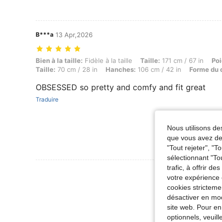
B***a
13 Apr,2026
Bien à la taille: Fidèle à la taille, Taille: 171 cm / 67 in, Poids: 54 k
Bien à la taille:
Fidèle à la taille
Taille:
171 cm / 67 in
Poi
Taille:
70 cm / 28 in
Hanches:
106 cm / 42 in
Forme du 
OBSESSED so pretty and comfy and fit great
Traduire
Nous utilisons des
que vous avez dem
"Tout rejeter", "
sélectionnant "To
trafic, à offrir d
Voir Plus D
votre expérience 
cookies stricteme
désactiver en mod
site web. Pour en
optionnels, veuil