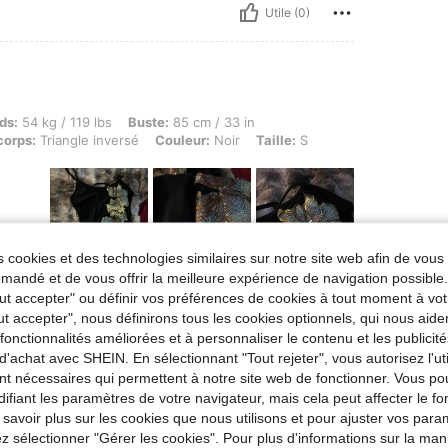
Utile (0)
g / 119 lbs, Buste: 85 cm / 33 in, Taille: 70 cm / 28 in, Hanches: 106 cm / 42 in, Form
ds:
54 kg / 119 lbs
Buste:
85 cm / 33 in
corps:
Triangle inversé
Couleur:
Noir
Taille:
S
 cookies et des technologies similaires sur notre site web afin de vous 
andé et de vous offrir la meilleure expérience de navigation possibl
Utile (14)
Tout accepter" ou définir vos préférences de cookies à tout moment à vot
ut accepter", nous définirons tous les cookies optionnels, qui nous aide
es fonctionnalités améliorées et à personnaliser le contenu et les publici
'avis
d'achat avec SHEIN. En sélectionnant "Tout rejeter", vous autorisez l'uti
nt nécessaires qui permettent à notre site web de fonctionner. Vous po
ifiant les paramètres de votre navigateur, mais cela peut affecter le 
 savoir plus sur les cookies que nous utilisons et pour ajuster vos par
lez sélectionner "Gérer les cookies". Pour plus d'informations sur la ma