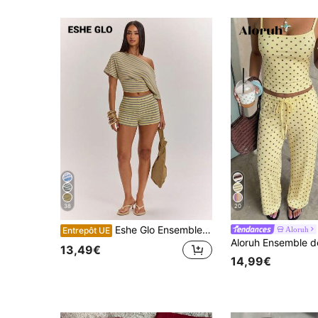
38
20
Eshe Glo Ensemble top à manches courtes à épaule asymétrique rayé et short taille basse pour femmes, ensemble 2 pièces rayé printemps/été, ensemble 2 pièces d'été, ensemble 2 pièces décontracté, ensemble 2 pièces confortable, convient pour les vacances à la plage et le port quotidien décontracté, tenue de base/été/plage/décontracté, ensemble rayé
Aloruh
Entrepôt UE
13,49€
14,99€