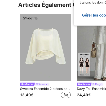
traitons les donn
Articles Également Consultés
Gérer les coo
Sweetra
Dazy
Sweetra Ensemble 2 pièces cape en mousseline avec col bateau, couche extérieure fluide et camisole intérieure à taille élastique froncée, tenue élégante beige pour le bureau, les trajets quotidiens, les sorties décontractées et les rendez-vous
13,49€
24,49€