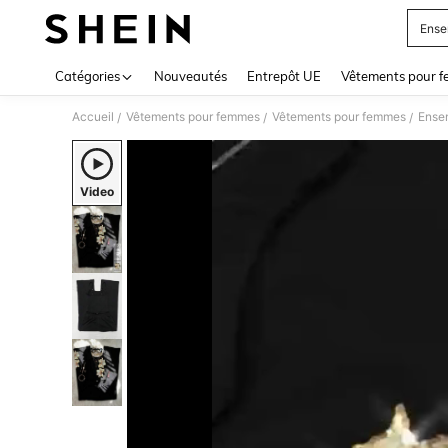
Ense
Use up 
Catégories
Nouveautés
Entrepôt UE
Vêtements pour 
Accueil
Vêtements pour femmes
Vêtements pour femmes
Ense
/
/
/
Video