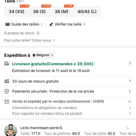
Taille
FR
15 left
18 left
12 left
34
(XS)
36
(S)
38
(M)
40/42
(L)
Guide des tailles
Vérifier ma taille
À propos du stock
Pas votre taille? Dites-nous
Expédition à
Belgium
Livraison gratuite(Commandes ≥ 39,00€)
Estimation de livraison:
le 11 août et le 18 août
30-jours de retours gratuits
Paiements sécurisés · Protection de la vie privée
Vendu et expédié par le vendeur professionnel : SHEIN
Informations et obligations du vendeur
Pour signaler ce vendeur et/ou ce produit
Le/la mannequin porte:
S
Taille:
177.0
Tour de poitrine:
84.0
Tour de taille:
62.0
Tour de h