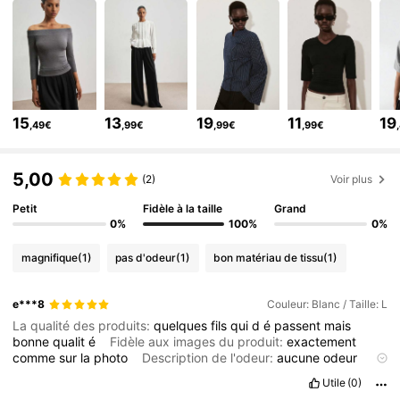
100K Suiveurs
4,73
100K Suiveurs
4,73
100K Suiveurs
4,73
100K Suiveurs
4,73
15
13
19
11
19
100K Suiveurs
,49€
,99€
,99€
,99€
4,73
100K Suiveurs
4,73
5,00
(2)
Voir plus
Petit
Fidèle à la taille
Grand
0%
100%
0%
magnifique
(1)
pas d'odeur
(1)
bon matériau de tissu
(1)
e***8
Couleur: Blanc / Taille: L
La qualité des produits:
quelques
fils
qui
d
é
passent
mais
bonne
qualit
é
Fidèle aux images du produit:
exactement
comme
sur
la
photo
Description de l'odeur:
aucune
odeur
Matriel fabriqué:
ce
n
'
est
pas
de
la
vraie
laine
Adapter:
Utile
(0)
adapt
é
à
l
'é
t
é