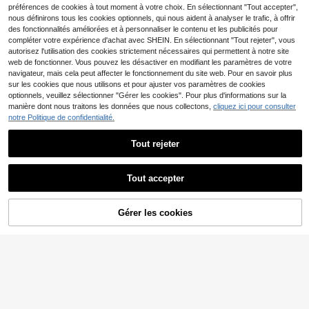
préférences de cookies à tout moment à votre choix. En sélectionnant "Tout accepter",
nous définirons tous les cookies optionnels, qui nous aident à analyser le trafic, à offrir
des fonctionnalités améliorées et à personnaliser le contenu et les publicités pour
compléter votre expérience d'achat avec SHEIN. En sélectionnant "Tout rejeter", vous
autorisez l'utilisation des cookies strictement nécessaires qui permettent à notre site
web de fonctionner. Vous pouvez les désactiver en modifiant les paramètres de votre
navigateur, mais cela peut affecter le fonctionnement du site web. Pour en savoir plus
sur les cookies que nous utilisons et pour ajuster vos paramètres de cookies
optionnels, veuillez sélectionner "Gérer les cookies". Pour plus d'informations sur la
manière dont nous traitons les données que nous collectons,
cliquez ici pour consulter
notre Politique de confidentialité.
Tout rejeter
Tout accepter
7
24
#Mailles essentielles
FOR BEAUTY
Easowa Cardigan ajouré
Entrepôt UE
Gérer les cookies
FOR BEAUTY Top tricoté d'été pour
AJOUTER AU PANIER
décontracté de couleur unie avec l
#4 BEST-SELLERS
de Tissu Cardigans pour femmes
12
femmes, style décontracté, couleur
,99€
açage, top d'été pour femmes pour
orange unie, ample, épaules dénud
(1000+)
concert country, concert, rave d'été
ées, style bohème, convient pour la
10
Dès
,49€
plage et les vacances