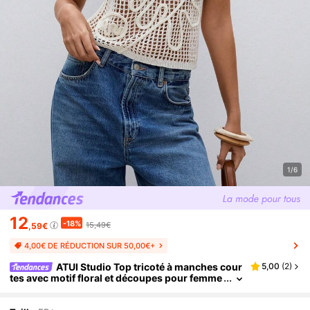
1/6
12
-18%
15,49€
,59€
4,00€ DE RÉDUCTION SUR 50,00€+
ATUI Studio Top tricoté à manches cour
5,00
(
2
)
tes avec motif floral et découpes pour femme
s, idéal pour les vacances d'été