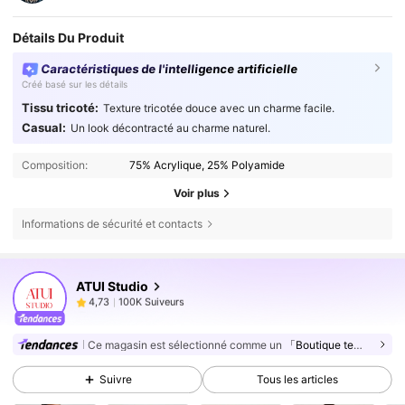
Détails Du Produit
Caractéristiques de l'intelligence artificielle
Créé basé sur les détails
Tissu tricoté:
Texture tricotée douce avec un charme facile.
Casual:
Un look décontracté au charme naturel.
Composition:
75% Acrylique, 25% Polyamide
Voir plus
Informations de sécurité et contacts
100K Suiveurs
4,73
ATUI Studio
100K Suiveurs
4,73
j***6
est en train de naviguer
100K Suiveurs
4,73
Ce magasin est sélectionné comme un
「Boutique tendance」
100K Suiveurs
4,73
Suivre
Tous les articles
100K Suiveurs
4,73