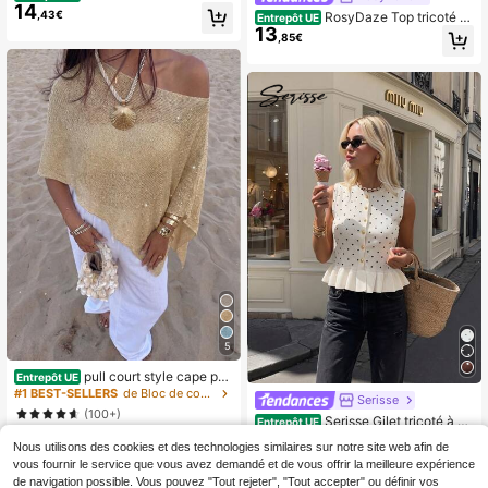
14
manches col rond couleur unie jaun
,43€
RosyDaze Top tricoté aj
Entrepôt UE
e d'été, esthétique Clean Girl polyv
13
ouré à col V et manches courtes po
,85€
alente
ur femmes, style décontracté franç
ais en laine tissée d'été, élégant po
ur les vacances, le brunch, bleu et b
lanc, pour le bureau en été
5
pull court style cape pou
Entrepôt UE
r femme, décontracté et sexy Y2K,
#1 BEST-SELLERS
de Bloc de couleurs Hauts en tricot pour femmes
Serisse
en maille brillante, manches chauve
(100+)
Serisse Gilet tricoté à vo
-souris, cache-maillot de plage d'ét
Entrepôt UE
10
17
lants à simple boutonnage avec mo
é, style vacances
,99€
,85€
Nous utilisons des cookies et des technologies similaires sur notre site web afin de
tif à pois pour femmes
vous fournir le service que vous avez demandé et de vous offrir la meilleure expérience
de navigation possible. Vous pouvez "Tout rejeter", "Tout accepter" ou définir vos