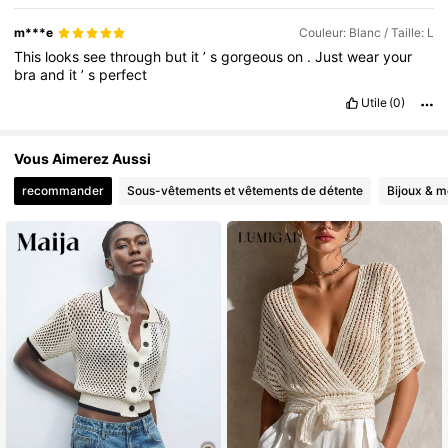
m***e
Couleur: Blanc / Taille: L
This
looks
see
through
but
it
’
s
gorgeous
on
.
Just
wear
your
bra
and
it
’
s
perfect
Utile
(0)
Vous Aimerez Aussi
recommander
Sous-vêtements et vêtements de détente
Bijoux & m