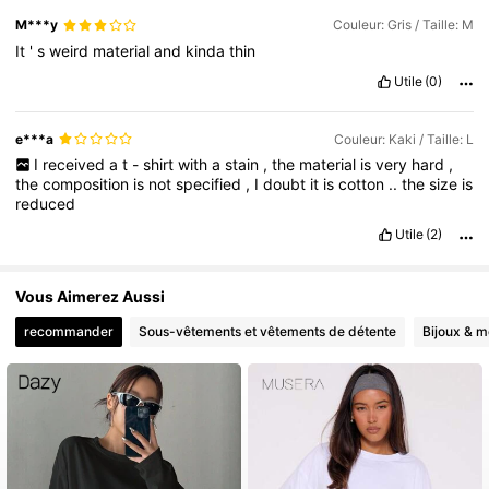
M***y
Couleur: Gris / Taille: M
It
'
s
weird
material
and
kinda
thin
Utile
(0)
e***a
Couleur: Kaki / Taille: L
I
received
a
t
-
shirt
with
a
stain
,
the
material
is
very
hard
,
the
composition
is
not
specified
,
I
doubt
it
is
cotton
..
the
size
is
reduced
Utile
(2)
Vous Aimerez Aussi
recommander
Sous-vêtements et vêtements de détente
Bijoux & m