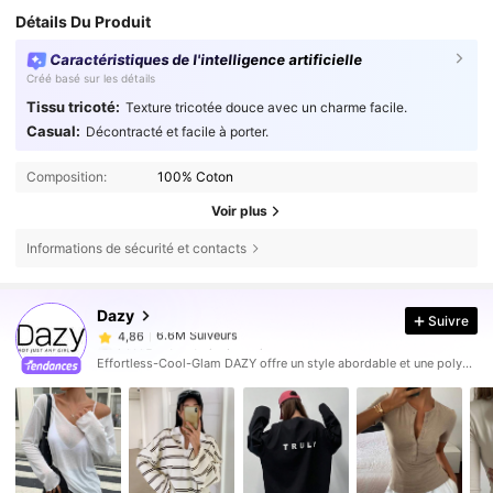
Détails Du Produit
Caractéristiques de l'intelligence artificielle
Créé basé sur les détails
Tissu tricoté:
Texture tricotée douce avec un charme facile.
Casual:
Décontracté et facile à porter.
Composition:
100% Coton
Voir plus
Informations de sécurité et contacts
6.6M Suiveurs
4,86
Dazy
Suivre
6.6M Suiveurs
4,86
h***5
est en train de naviguer
6.6M Suiveurs
4,86
Effortless-Cool-Glam DAZY offre un style abordable et une polyvalence permettant de constituer la garde-robe ultime. Portez votre confiance exactement comme vous l'entendez.
6.6M Suiveurs
4,86
6.6M Suiveurs
4,86
6.6M Suiveurs
4,86
6.6M Suiveurs