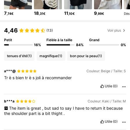
4,86
6.6M Suiveurs
4,86
7
18
11
9
,74€
,31€
,10€
,99€
Dès
6.6M Suiveurs
4,86
6.6M Suiveurs
4,86
4,46
(13)
Voir plus
6.6M Suiveurs
4,86
Petit
Fidèle à la taille
Grand
16%
84%
0%
tenues d'été
(1)
magnifique
(1)
bon pour la peau
(1)
a***@
Couleur: Beige / Taille: S
Tr
è
s
bien
tr
è
s
joli
à
recommander
Utile
(0)
b***a
Couleur: Kaki / Taille: M
The
item
is
great
,
but
sad
to
say
I
have
to
return
it
because
the
shoulder
part
is
a
bit
thight
.
Utile
(0)