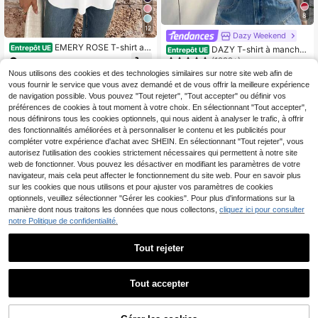
8
12
Dazy Weekend
EMERY ROSE T-shirt am
Entrepôt UE
DAZY T-shirt à manches
Entrepôt UE
ple à col V de couleur unie pour fem
courtes rayé contrasté, été
8
(1000+)
,41€
mes
Nous utilisons des cookies et des technologies similaires sur notre site web afin de
9
,99€
vous fournir le service que vous avez demandé et de vous offrir la meilleure expérience
de navigation possible. Vous pouvez "Tout rejeter", "Tout accepter" ou définir vos
préférences de cookies à tout moment à votre choix. En sélectionnant "Tout accepter",
nous définirons tous les cookies optionnels, qui nous aident à analyser le trafic, à offrir
des fonctionnalités améliorées et à personnaliser le contenu et les publicités pour
compléter votre expérience d'achat avec SHEIN. En sélectionnant "Tout rejeter", vous
autorisez l'utilisation des cookies strictement nécessaires qui permettent à notre site
web de fonctionner. Vous pouvez les désactiver en modifiant les paramètres de votre
navigateur, mais cela peut affecter le fonctionnement du site web. Pour en savoir plus
sur les cookies que nous utilisons et pour ajuster vos paramètres de cookies
optionnels, veuillez sélectionner "Gérer les cookies". Pour plus d'informations sur la
manière dont nous traitons les données que nous collectons,
cliquez ici pour consulter
notre Politique de confidentialité.
Tout rejeter
25
Tout accepter
21
#Tenues décontractées
Dazy-Less T-shirt à ma
Entrepôt UE
#Coton aérien