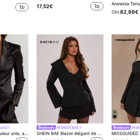
17,52€
82,99€
Dès
porel
SHEIN BAE
#Fille
Blazer femme à couleur unie, avec une seule boutonnière et une taille cintrée, doublé. à la mode, décontracté, élégant, pour le bureau, le quotidien, convient pour la Saint-Valentin, le carnaval
SHEIN BAE Blazer élégant de couleur unie avec taille cintrée pour femme