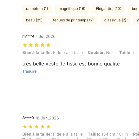
rachètera (1)
magnifique (16)
Élégant(e) (10)
bon 
beau (25)
tenues de printemps (2)
classique (2)
y
m***4
1 Jul,2026
Bien à la taille: Fidèle à la taille, Couleur: Noir, Taille: L
Bien à la taille:
Fidèle à la taille
Couleur:
Noir
Taille:
L
très belle veste, le tissu est bonne qualité
Traduire
3***0
16 Jun,2026
Bien à la taille: Fidèle à la taille, Taille: 154 cm / 61 in, Poids: 60 
Bien à la taille:
Fidèle à la taille
Taille:
154 cm / 61 in
Po