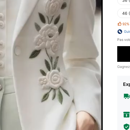
36 
46 
92%
Gui
Pas votr
Gagnez
Exp