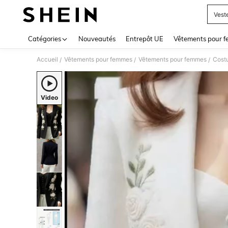
Vest
Use up 
Catégories
Nouveautés
Entrepôt UE
Vêtements pour 
Accueil
Vêtements pour femmes
Vêtements pour femmes
Cost
/
/
/
Video