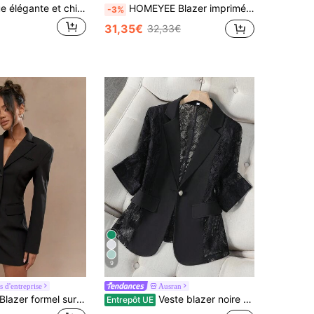
Anewsta Tenue élégante et chic pour femme - Ensemble veste blazer en velours sophistiqué avec broderie ajourée et pantalon, convient pour les sorties, le Nouvel An, Noël, la remise des diplômes, les mariages, les affaires
HOMEYEE Blazer imprimé à manches longues, tenue élégante vintage décontractée pour les vacances, les affaires et le travail, convient pour le printemps, l'été, l'automne et l'hiver
-3%
31,35€
32,33€
9
s d'entreprise
Ausran
MISSGUIDED Blazer formel sur mesure long, pour mariage, professionnel, bureau, coupe ajourée, travail, entretien d'embauche, chic, réunion, soirée VIP, occasion élégante, veste ajustée
Veste blazer noire transparente pour femmes, top léger d'été décontracté pour le bureau, costume court petite manches 3/4 pour le printemps, style Office Siren
Entrepôt UE