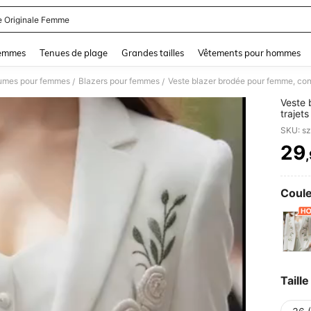
e Originale Femme
and down arrow keys to navigate search Dernière recherche and Rechercher et Tr
femmes
Tenues de plage
Grandes tailles
Vêtements pour hommes
umes pour femmes
Blazers pour femmes
/
/
Veste 
trajet
noir, 
SKU: s
29
PR
Coule
Taille