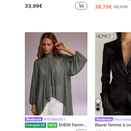
33,99€
28,70€
28,99€
EURMUSE
#Noir intem
SHEIN Femmes, Automne, Printemps, Été, Manches longues, Coupe ample, Chemise, Manches ballon, Col incurvé, Mousseline,
Entrepôt UE
NEW