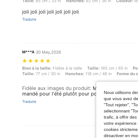
Taille:
85 cm / 33 in
Hanches:
92 cm / 36 in
Couleur:
Ro
joli joli joli joli joli joli joli
Traduire
M***A
30 May,2026
Bien à la taille: Fidèle à la taille, Taille: 165 cm / 65 in, Poids: 83 
Bien à la taille:
Fidèle à la taille
Taille:
165 cm / 65 in
Po
Taille:
77 cm / 30 in
Hanches:
118 cm / 46 in
Forme du c
Fidèle aux images du produit
:
Ma veste est arrivé
Nous utilisons des
mandé pour l'été plutôt pour porter au printemps
que vous avez dem
Traduire
"Tout rejeter", "
sélectionnant "To
trafic, à offrir d
votre expérience 
cookies stricteme
Voir Plus D
désactiver en mod