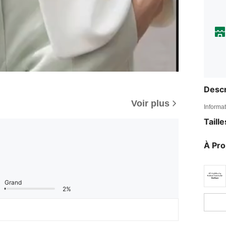
Descr
Voir plus
Informat
Taill
À Pr
Grand
2%