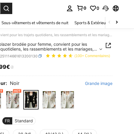
0
0
ouver. Press Enter to select.
Sous-vêtements et vêtements de nuit
Sports & Extérieur
Enfants
Veste blazer brodée pour femme, convient pour les trajets quotidiens, les rassemblements et les mariages, noir, printemps et automne
blazer brodée pour femme, convient pour les
s quotidiens, les rassemblements et les mariages,
printemps et automne
z251114661613200130
(100+ Commentaires)
,99€
ICE AND AVAILABILITY
ur:
Noir
Grande image
FR
Standard