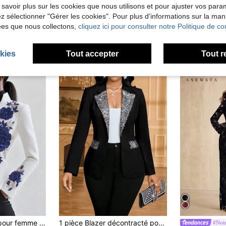
 savoir plus sur les cookies que nous utilisons et pour ajuster vos par
lez sélectionner "Gérer les cookies". Pour plus d'informations sur la ma
ées que nous collectons,
cliquez ici pour consulter notre Politique de con
kies
Tout accepter
Tout r
rodée de fleurs délicates, mode automne
1 pièce Blazer décontracté pour le trajet, élégant et polyvalent, avec patchwork de sequins de couleur contrastée, col à revers, fausses poches, devant ouvert, noir, automne
#Noir