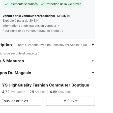
Paiements sécurisés
Protection de la vie privée
Vendu par le vendeur professionnel : SHEIN
Expédié à partir de SHEIN
Informations et obligations du vendeur
Pour signaler ce vendeur et/ou ce produit
iption
Plantes,Broderie,Avec boutons devant,Applique,Aucune
ions de sécurité et contacts
es & Mesures
opos Du Magasin
4,72
28
4.8K
YS HighQuality Fashion Commuter Boutique
4,72
28
4.8K
Evaluation
Articles
Suiveurs
b***a
est en train de naviguer
Tous les articles
Suivre