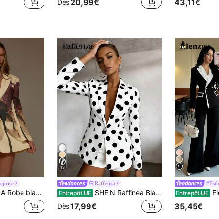
20,99€
43,11€
Dès
13
reprise
Rafferiza
#Esth
ne pour les occasions de fête, les sorties romantiques, l'hiver, les vacances, le printemps, l'été et les vacances élégantes
SHEIN Raffinéa Blazer femme à manches longues avec boutons et imprimé pois
Elenzga Ensemble tail
Entrepôt UE
Entrepôt UE
17,99€
35,45€
Dès