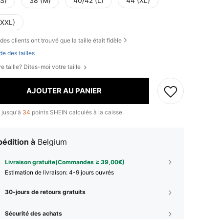
(S)
38 (M)
40/42 (L)
44 (XL)
(XXL)
des clients ont trouvé que la taille était fidèle
de des tailles
e taille? Dites-moi votre taille
AJOUTER AU PANIER
 jusqu'à
34
points SHEIN calculés à la caisse.
édition à
Belgium
Livraison gratuite(Commandes ≥ 39,00€)
Estimation de livraison:
4-9 jours ouvrés
30-jours de retours gratuits
Sécurité des achats