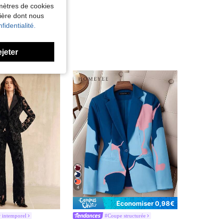
amètres de cookies
nière dont nous
fidentialité.
ejeter
4
Économiser 0,98€
 intemporel
#Coupe structurée