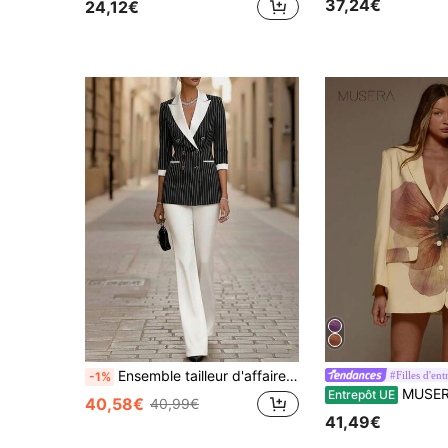
37,24€
24,12€
Ensemble tailleur d'affaires pour femmes avec doublure, 5 manches, tenue élégante deux-pièces pour l'été
#Filles d'ent
-1%
MUSERA Robe blazer à imprimé floral surdimensionné, romantique, sexy et mignon
Entrepôt UE
40,58€
40,99€
41,49€