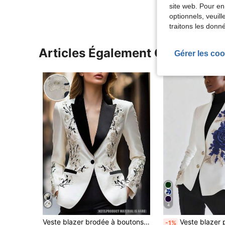
site web. Pour en
optionnels, veuil
traitons les donn
Articles Également Consultés
Gérer les coo
4
Veste blazer brodée à boutons devant pour femmes, mode automne
Veste blazer pour femme à boutons devant, b
-1%