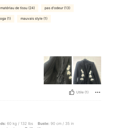
matériau de tissu (24)
pas d'odeur (13)
oga (1)
mauvais style (1)
Utile (1)
kg / 132 lbs, Buste: 90 cm / 35 in, Taille: 85 cm / 33 in, Hanches: 92 cm / 36 in, Coul
ids:
60 kg / 132 lbs
Buste:
90 cm / 35 in