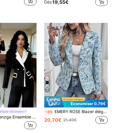
19,55€
Dès
4
Économiser 0,79€
EMERY ROSE Blazer élégant à manches longues avec col châle à jacquard floral, printemps automne pour femmes
étique old money
-3%
leur femme élégant en deux pièces, veste blazer blocs de couleurs Top de gamme et pantalon évasé. Convient pour le travail, les déplacements et le port quotidien au bureau
20,70€
21,49€