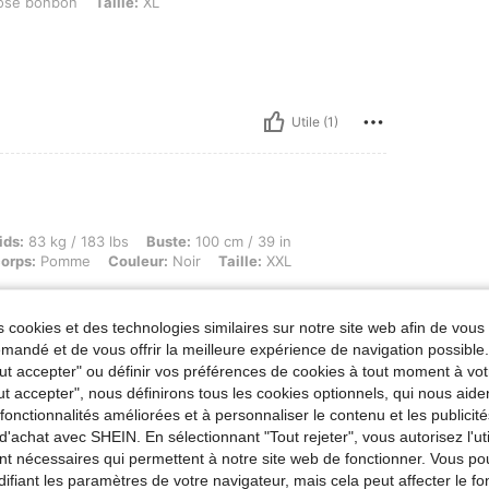
se bonbon
Taille:
XL
Utile (1)
kg / 183 lbs, Buste: 100 cm / 39 in, Taille: 77 cm / 30 in, Hanches: 118 cm / 46 in, 
ids:
83 kg / 183 lbs
Buste:
100 cm / 39 in
orps:
Pomme
Couleur:
Noir
Taille:
XXL
e très rapidement je suis contente,pas recom
 cookies et des technologies similaires sur notre site web afin de vous 
.
andé et de vous offrir la meilleure expérience de navigation possibl
Tout accepter" ou définir vos préférences de cookies à tout moment à vot
ut accepter", nous définirons tous les cookies optionnels, qui nous aide
Utile (1)
es fonctionnalités améliorées et à personnaliser le contenu et les publici
d'achat avec SHEIN. En sélectionnant "Tout rejeter", vous autorisez l'uti
nt nécessaires qui permettent à notre site web de fonctionner. Vous po
'avis
ifiant les paramètres de votre navigateur, mais cela peut affecter le 