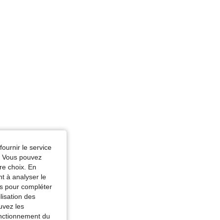
Forme du corps: Pomme, Couleur: Noir, Taille: XXL
fournir le service
e. Vous pouvez
re choix. En
nt à analyser le
tés pour compléter
lisation des
uvez les
fonctionnement du