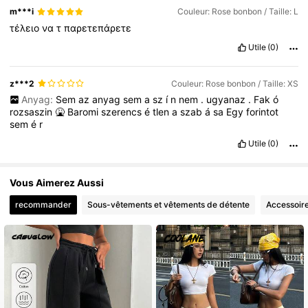
m***i
Couleur: Rose bonbon / Taille: L
τέλειο
να
τ
παρετεπάρετε
Utile
(0)
z***2
Couleur: Rose bonbon / Taille: XS
Anyag:
Sem
az
anyag
sem
a
sz
í
n
nem
.
ugyanaz
.
Fak
ó
rozsaszin
🤮
Baromi
szerencs
é
tlen
a
szab
á
sa
Egy
forintot
sem
é
r
Utile
(0)
Vous Aimerez Aussi
recommander
Sous-vêtements et vêtements de détente
Accessoir