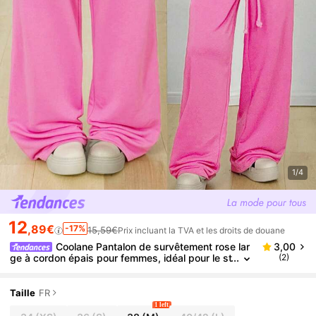
1/4
12
,89€
-17%
15,59€
Prix incluant la TVA et les droits de douane
Coolane Pantalon de survêtement rose lar
3,00
ge à cordon épais pour femmes, idéal pour le st
(2)
reetwear automnal, les concerts, les raves, les
sorties et les foires de la Renaissance
Taille
FR
1 left