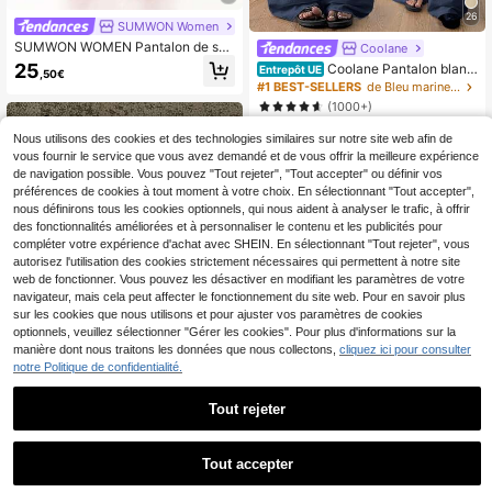
26
SUMWON Women
SUMWON WOMEN Pantalon de sur
Coolane
vêtement ample à jambes larges av
25
Coolane Pantalon blanc
Entrepôt UE
,50€
ec cordon de serrage et imprimé log
en coton 100% lavé pour femmes, s
#1 BEST-SELLERS
de Bleu marine Pantalon décontracté
o contrasté pour un confort casual
tyle bohème de base minimaliste po
(1000+)
ur les sorties d'été, les concerts cou
16
ntry et la plage. Pantalon ample et l
,99€
Nous utilisons des cookies et des technologies similaires sur notre site web afin de
âche pour l'automne
vous fournir le service que vous avez demandé et de vous offrir la meilleure expérience
de navigation possible. Vous pouvez "Tout rejeter", "Tout accepter" ou définir vos
préférences de cookies à tout moment à votre choix. En sélectionnant "Tout accepter",
nous définirons tous les cookies optionnels, qui nous aident à analyser le trafic, à offrir
des fonctionnalités améliorées et à personnaliser le contenu et les publicités pour
compléter votre expérience d'achat avec SHEIN. En sélectionnant "Tout rejeter", vous
autorisez l'utilisation des cookies strictement nécessaires qui permettent à notre site
web de fonctionner. Vous pouvez les désactiver en modifiant les paramètres de votre
navigateur, mais cela peut affecter le fonctionnement du site web. Pour en savoir plus
sur les cookies que nous utilisons et pour ajuster vos paramètres de cookies
optionnels, veuillez sélectionner "Gérer les cookies". Pour plus d'informations sur la
manière dont nous traitons les données que nous collectons,
cliquez ici pour consulter
notre Politique de confidentialité.
16
Tout rejeter
#Pantalon à cordon
Attitoon Pantalon de sur
Entrepôt UE
Tout accepter
18
vêtement droit à taille basse pour fe
(1000+)
mmes, adapté pour l'été, lavé