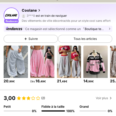
948K Suiveurs
4,84
Coolane
3***8
est en train de naviguer
948K Suiveurs
4,84
Des vêtements de ville décontractés pour un style cool sans effort
948K Suiveurs
4,84
Ce magasin est sélectionné comme un
「Boutique tendance」
948K Suiveurs
4,84
Suivre
Tous les articles
948K Suiveurs
4,84
948K Suiveurs
4,84
948K Suiveurs
4,84
948K Suiveurs
4,84
948K Suiveurs
4,84
20
16
21
14
25
,99€
Dès
,49€
,49€
,99€
948K Suiveurs
4,84
948K Suiveurs
4,84
3,00
(2)
Voir plus
Petit
Fidèle à la taille
Grand
0%
100%
0%