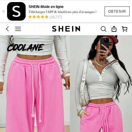
SHEIN-Mode en ligne
×
OBTENIR
Téléchargez l'APP & bénéficiez plus d'avantages !
(18,717)