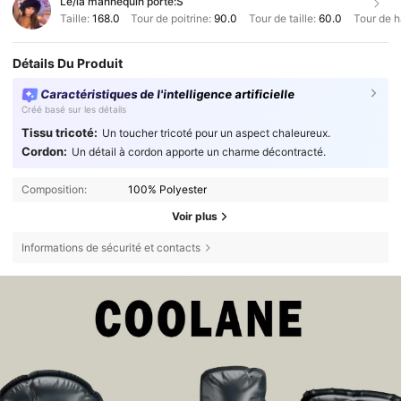
Le/la mannequin porte:
S
Taille:
168.0
Tour de poitrine:
90.0
Tour de taille:
60.0
Tour de 
Détails Du Produit
Caractéristiques de l'intelligence artificielle
Créé basé sur les détails
Tissu tricoté:
Un toucher tricoté pour un aspect chaleureux.
Cordon:
Un détail à cordon apporte un charme décontracté.
Composition:
100% Polyester
Voir plus
Informations de sécurité et contacts