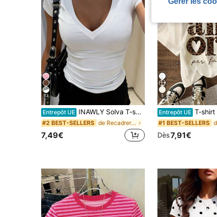
Gérer les coo
13
5
INAWLY Solva T-shirt à manches courtes col V minimaliste de couleur unie pour femmes
T-shirt graphique italien "AMORE" à imprimé léopard, t-shirt min
Entrepôt UE
Entrepôt UE
de Recadrer T-shirts décontractés
#2 BEST-SELLERS
#1 BEST-SELLERS
7,49€
7,91€
Dès