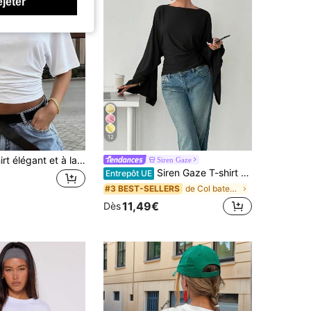
ejeter
12
Nouveau T-shirt élégant et à la mode de couleur unie, décontracté et polyvalent avec fronces à la taille, convient pour le quotidien, l'école, la plage, les vacances et le port à la maison, blanc d'été, esthétique Clean Girl
Siren Gaze
Siren Gaze T-shirt décontracté polyvalent de couleur unie plissé pour femmes, adapté aux voyages quotidiens
Entrepôt UE
de Col bateau Hauts, chemisiers et t-shirts pour f
#3 BEST-SELLERS
11,49€
Dès