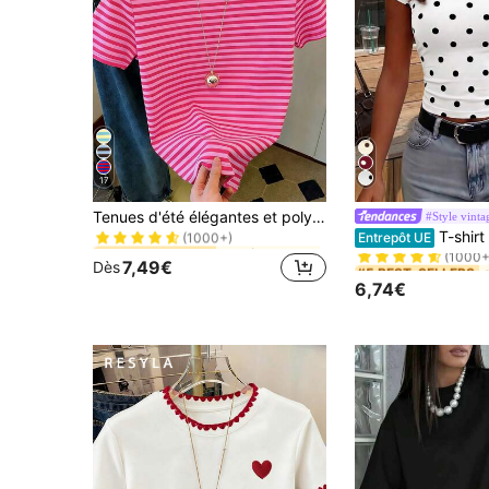
17
de Régulier T-shirts pour femmes
#7 BEST-SELLERS
Tenues d'été élégantes et polyvalentes à rayures rose-marron style Y2K pour femmes, tenues de vacances, tenues de plage, t-shirt simple à col rond et manches courtes décontracté pour femmes, esthétique
#Style vinta
(1000+)
#5 BEST-SELLERS
T-shirt décontracté d'été pour femme, col rond, 
Entrepôt UE
de Régulier T-shirts pour femmes
de Régulier T-shirts pour femmes
#7 BEST-SELLERS
#7 BEST-SELLERS
(1000+
(1000+)
(1000+)
#5 BEST-SELLERS
#5 BEST-SELLERS
7,49€
Dès
de Régulier T-shirts pour femmes
#7 BEST-SELLERS
(1000+
(1000+
6,74€
(1000+)
#5 BEST-SELLERS
(1000+