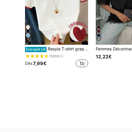
17
8
Resyla T-shirt graphique pour femmes, nouveau design d'été, blanc avec cœur rouge et broderie de dents de chien, style extérieur, style de rue, tenue décontractée, rendez-vous, t-shirt à manches courtes pour femmes
Entrepôt UE
12,22€
(1000+)
7,99€
Dès