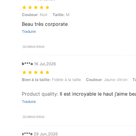
Couleur: Noir, Taille: M
Couleur:
Noir
Taille:
M
Beau très corporate
Traduire
Du Même Article
b***a
16 Jul,2026
Bien à la taille: Fidèle à la taille, Couleur: Jaune citron, Taille: M
Bien à la taille:
Fidèle à la taille
Couleur:
Jaune citron
Ta
Product quality
:
Il est incroyable le haut j’aime
Traduire
Du Même Article
z***e
29 Jun,2026