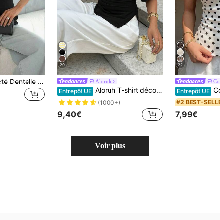
29
22
Femmes Décontracté Dentelle Patchwork Col Rond Manches Courtes Loose T-Shirt Top, Couleur Unie Tricot Tissu Avec Dentelle Épissure, Convient Pour Le Quotidien Et Les Rendez-Vous, Printemps/Été Noir
Aloruh
Co
Aloruh T-shirt décontracté polyvalent pour femmes en marron, T-shirt d'été, T-shirt à col rond, T-shirt asymétrique avec taille cintrée
CovetEZ T-shirt court à épaules dénudées rayé en coton à 95%, style min
Entrepôt UE
Entrepôt UE
#2 BEST-SELL
(1000+)
9,40€
7,99€
Voir plus