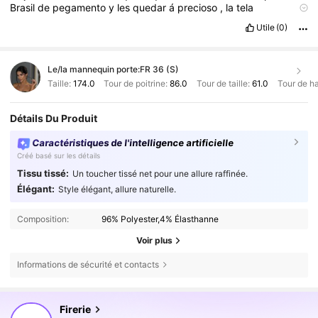
Brasil
de
pegamento
y
les
quedar
á
precioso
,
la
tela
transparente
,
pero
un
buen
calz
ó
n
piel
,
super
bien
Utile
(0)
Le/la mannequin porte:
FR 36 (S)
Taille:
174.0
Tour de poitrine:
86.0
Tour de taille:
61.0
Tour de h
Détails Du Produit
Caractéristiques de l'intelligence artificielle
Créé basé sur les détails
Tissu tissé:
Un toucher tissé net pour une allure raffinée.
Élégant:
Style élégant, allure naturelle.
Composition:
96% Polyester,4% Élasthanne
Voir plus
Informations de sécurité et contacts
1.3M Suiveurs
4,79
Firerie