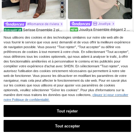
9
Joudiya
#Romance de riviera
Joudiya Ensemble élégant 2 pi
Serisse Ensemble 2 pièc
NEW
Entrepôt UE
èces pour femme avec top à manch
es pantalon rayé décontracté pour f
29
19
,99€
Dès
,49€
es ouvertes et dentelle contrastée a
Nous utilisons des cookies et des technologies similaires sur notre site web afin de
emmes, tenue de sortie
ux poignets et robe caraco de coule
vous fournir le service que vous avez demandé et de vous offrir la meilleure expérience
ur unie
de navigation possible. Vous pouvez "Tout rejeter", "Tout accepter" ou définir vos
préférences de cookies à tout moment à votre choix. En sélectionnant "Tout accepter",
nous définirons tous les cookies optionnels, qui nous aident à analyser le trafic, à offrir
des fonctionnalités améliorées et à personnaliser le contenu et les publicités pour
compléter votre expérience d'achat avec SHEIN. En sélectionnant "Tout rejeter", vous
autorisez l'utilisation des cookies strictement nécessaires qui permettent à notre site
web de fonctionner. Vous pouvez les désactiver en modifiant les paramètres de votre
navigateur, mais cela peut affecter le fonctionnement du site web. Pour en savoir plus
sur les cookies que nous utilisons et pour ajuster vos paramètres de cookies
optionnels, veuillez sélectionner "Gérer les cookies". Pour plus d'informations sur la
manière dont nous traitons les données que nous collectons,
cliquez ici pour consulter
notre Politique de confidentialité.
Tout rejeter
Tout accepter
17