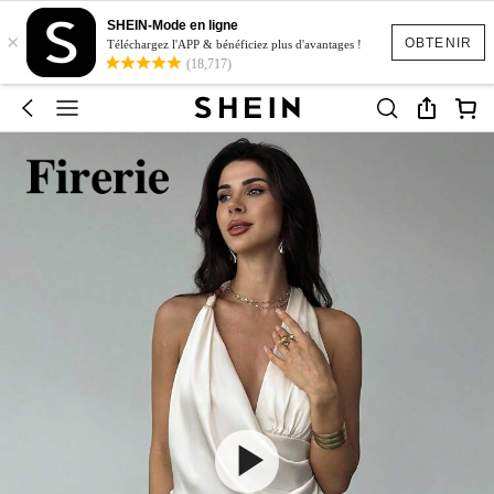
SHEIN-Mode en ligne
×
OBTENIR
Téléchargez l'APP & bénéficiez plus d'avantages !
(18,717)