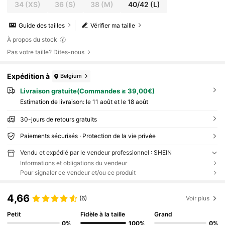
34
(XS)
36
(S)
38
(M)
40/42
(L)
Guide des tailles
Vérifier ma taille
À propos du stock
Pas votre taille? Dites-nous
Expédition à
Belgium
Livraison gratuite(Commandes ≥ 39,00€)
Estimation de livraison:
le 11 août et le 18 août
30-jours de retours gratuits
Paiements sécurisés · Protection de la vie privée
Vendu et expédié par le vendeur professionnel : SHEIN
Informations et obligations du vendeur
Pour signaler ce vendeur et/ou ce produit
4,66
(6)
Voir plus
Petit
Fidèle à la taille
Grand
0%
100%
0%