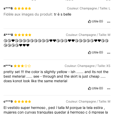
s***6
Couleur: Champagne / Taille: L
Fidèle aux images du produit:
tr
è
s
belle
Utile
(0)
4***8
Couleur: Champagne / Taille: M
😘😘❤️😘😘😘😘😘😘😘😘😘❤️❤️😘😘😘❤️❤️😘😘😘😘😘❤️❤️😘😘
😘😘😘😘❤️❤️❤️
Utile
(0)
n***e
Couleur: Champagne / Taille: XS
pretty
set
!!!
the
color
is
slightly
yellow
-
ish
.......
and
its
not
the
best
meterial
......
see
-
through
and
the
skirt
is
just
cheap
.....
does
konot
look
like
the
same
meterial
Utile
(0)
c***9
Couleur: Champagne / Taille: M
El
vestido
super
hermoso
,
ped
í
talla
M
porque
la
tela
estira
,
mujeres
con
curvas
tranquilas
quedar
á
hermoso
c
ó
mprese
la