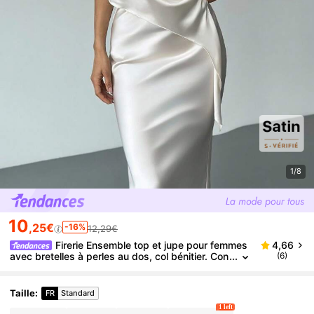
1/8
10
,25€
-16%
12,29€
Firerie Ensemble top et jupe pour femmes
4,66
avec bretelles à perles au dos, col bénitier. Con
(6)
fortable et doux en satin de soie imitation. Vête
ments d'automne pour femmes, tenue de bureau, te
nue de sortie, tenue d'aéroport, streetwear, tenue d
Taille
:
FR
Standard
e fête.
1 left