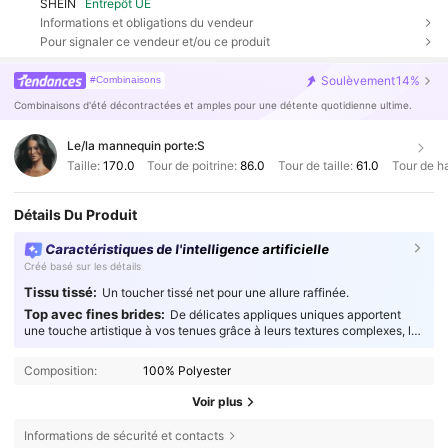
SHEIN
Entrepôt UE
Informations et obligations du vendeur
Pour signaler ce vendeur et/ou ce produit
Soulèvement
14%
#Combinaisons
Combinaisons d'été décontractées et amples pour une détente quotidienne ultime.
Le/la mannequin porte:
S
Taille:
170.0
Tour de poitrine:
86.0
Tour de taille:
61.0
Tour de h
Détails Du Produit
Caractéristiques de l'intelligence artificielle
Créé basé sur les détails
Tissu tissé:
Un toucher tissé net pour une allure raffinée.
Top avec fines brides:
De délicates appliques uniques apportent
une touche artistique à vos tenues grâce à leurs textures complexes, les
rendant véritablement captivantes.
Composition:
100% Polyester
Voir plus
Informations de sécurité et contacts