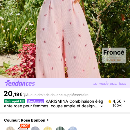
1/6
20
,19€
Aucun droit de douane supplémentaire
KARISMINA Combinaison élég
4,56
Entrepôt UE
ante rose pour femmes, coupe ample et design
(100+)
confortable au dos, convient pour le printemps
et l'été
Couleur: Rose Bonbon