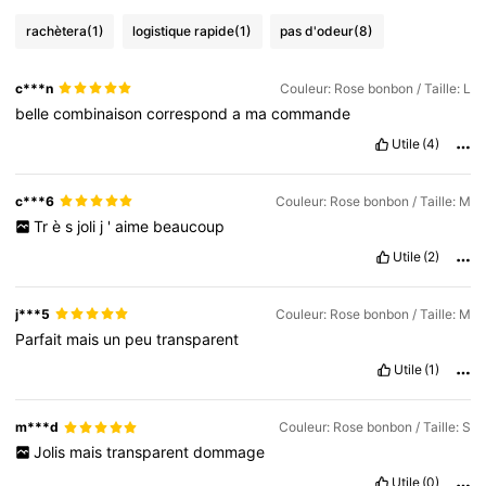
rachètera
(1)
logistique rapide
(1)
pas d'odeur
(8)
c***n
Couleur: Rose bonbon / Taille: L
belle
combinaison
correspond
a
ma
commande
Utile
(4)
c***6
Couleur: Rose bonbon / Taille: M
Tr
è
s
joli
j
'
aime
beaucoup
Utile
(2)
j***5
Couleur: Rose bonbon / Taille: M
Parfait
mais
un
peu
transparent
Utile
(1)
m***d
Couleur: Rose bonbon / Taille: S
Jolis
mais
transparent
dommage
Utile
(0)