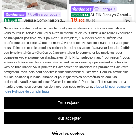
18
Elenzga
#Motifs à carreaux
SHEIN Elenzya Combina
Entrepôt UE
19
ison ample à jambes larges avec tai
Serisse Combinaison dé
,30€
19,49€
Entrepôt UE
lle cintrée en tissu jacquard à nœud
14
contracté à col en V profond à carre
Dès
,35€
14,49€
papillon et marguerite, élégante pou
Nous utilisons des cookies et des technologies similaires sur notre site web afin de
aux pour femmes, pour un port quoti
r les déplacements quotidiens
dien
vous fournir le service que vous avez demandé et de vous offrir la meilleure expérience
de navigation possible. Vous pouvez "Tout rejeter", "Tout accepter" ou définir vos
préférences de cookies à tout moment à votre choix. En sélectionnant "Tout accepter",
nous définirons tous les cookies optionnels, qui nous aident à analyser le trafic, à offrir
des fonctionnalités améliorées et à personnaliser le contenu et les publicités pour
compléter votre expérience d'achat avec SHEIN. En sélectionnant "Tout rejeter", vous
autorisez l'utilisation des cookies strictement nécessaires qui permettent à notre site
web de fonctionner. Vous pouvez les désactiver en modifiant les paramètres de votre
navigateur, mais cela peut affecter le fonctionnement du site web. Pour en savoir plus
sur les cookies que nous utilisons et pour ajuster vos paramètres de cookies
optionnels, veuillez sélectionner "Gérer les cookies". Pour plus d'informations sur la
manière dont nous traitons les données que nous collectons,
cliquez ici pour consulter
notre Politique de confidentialité.
Tout rejeter
Tout accepter
12
#Combinaisons
Serisse
Acelitt Combinaison à ja
Entrepôt UE
mbes larges avec ceinture à la taille
(100+)
AJOUTER AU
Serisse Combinaison sa
Gérer les cookies
Entrepôt UE
CRAQUEZ DES MAINTENANT
et col carré, style bohème imprimé.