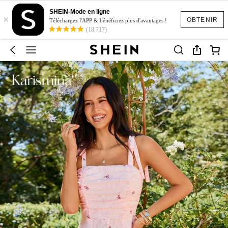
SHEIN-Mode en ligne
×
OBTENIR
Téléchargez l'APP & bénéficiez plus d'avantages !
(18,717)