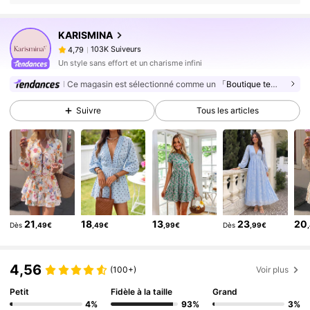
103K Suiveurs
4,79
KARISMINA
103K Suiveurs
4,79
s***a
est en train de naviguer
Un style sans effort et un charisme infini
103K Suiveurs
4,79
Ce magasin est sélectionné comme un
「Boutique tendance」
103K Suiveurs
4,79
103K Suiveurs
Suivre
Tous les articles
4,79
103K Suiveurs
4,79
103K Suiveurs
4,79
103K Suiveurs
4,79
103K Suiveurs
4,79
21
18
13
23
20
Dès
,49€
,49€
,99€
Dès
,99€
103K Suiveurs
4,79
103K Suiveurs
4,79
4,56
(100+)
Voir plus
Petit
Fidèle à la taille
Grand
4%
93%
3%