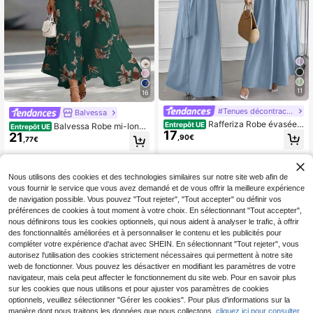
11
16
#Tenues décontractées
Balvessa
Rafferiza Robe évasée a
Entrepôt UE
Balvessa Robe mi-longu
Entrepôt UE
17
vec encolure ras-du-cou, dos attac
21
e élégante à encolure en V sans ma
,90€
,77€
hé et découpes
nches avec taille cintrée, motif patc
hwork AB. Convient pour le travail e
t les vacances
Nous utilisons des cookies et des technologies similaires sur notre site web afin de
vous fournir le service que vous avez demandé et de vous offrir la meilleure expérience
de navigation possible. Vous pouvez "Tout rejeter", "Tout accepter" ou définir vos
préférences de cookies à tout moment à votre choix. En sélectionnant "Tout accepter",
nous définirons tous les cookies optionnels, qui nous aident à analyser le trafic, à offrir
des fonctionnalités améliorées et à personnaliser le contenu et les publicités pour
compléter votre expérience d'achat avec SHEIN. En sélectionnant "Tout rejeter", vous
autorisez l'utilisation des cookies strictement nécessaires qui permettent à notre site
web de fonctionner. Vous pouvez les désactiver en modifiant les paramètres de votre
navigateur, mais cela peut affecter le fonctionnement du site web. Pour en savoir plus
sur les cookies que nous utilisons et pour ajuster vos paramètres de cookies
optionnels, veuillez sélectionner "Gérer les cookies". Pour plus d'informations sur la
manière dont nous traitons les données que nous collectons,
cliquez ici pour consulter