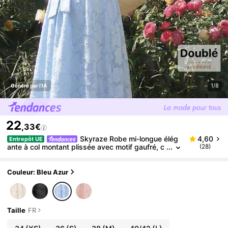
1/8
Généré par l'IA
22
,33€
Skyraze Robe mi-longue élég
4,60
Entrepôt UE
ante à col montant plissée avec motif gaufré, c
(28)
ouleur unie pour femme
Couleur: Bleu Azur
Taille
FR