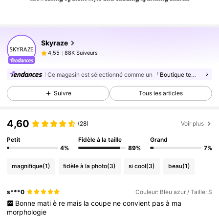
88K Suiveurs
4,55
Skyraze
88K Suiveurs
4,55
z***2
est en train de naviguer
88K Suiveurs
4,55
Ce magasin est sélectionné comme un
「Boutique tendance」
88K Suiveurs
4,55
Suivre
Tous les articles
88K Suiveurs
4,55
88K Suiveurs
4,55
4,60
(28)
Voir plus
88K Suiveurs
4,55
Petit
Fidèle à la taille
Grand
88K Suiveurs
4,55
4%
89%
7%
88K Suiveurs
4,55
magnifique
(1)
fidèle à la photo
(3)
si cool
(3)
beau
(1)
88K Suiveurs
4,55
s***0
Couleur: Bleu azur / Taille: S
88K Suiveurs
4,55
Bonne
mati
è
re
mais
la
coupe
ne
convient
pas
à
ma
morphologie