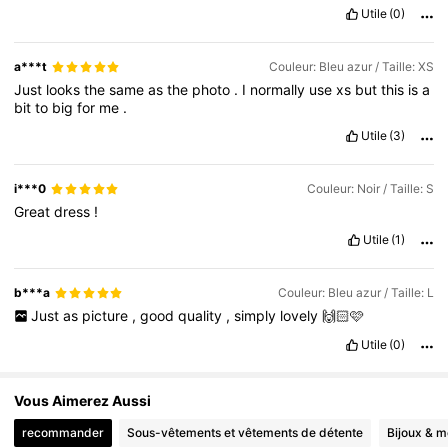
Utile
(0)
a***t
Couleur: Bleu azur / Taille: XS
Just
looks
the
same
as
the
photo
.
I
normally
use
xs
but
this
is
a
bit
to
big
for
me
.
Utile
(3)
i***0
Couleur: Noir / Taille: S
Great
dress
!
Utile
(1)
b***a
Couleur: Bleu azur / Taille: L
Just
as
picture
,
good
quality
,
simply
lovely
🙌🏻🩷
Utile
(0)
Vous Aimerez Aussi
recommander
Sous-vêtements et vêtements de détente
Bijoux & m