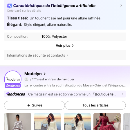
Caractéristiques de l'intelligence artificielle
Créé basé sur les détails
Tissu tissé:
Un toucher tissé net pour une allure raffinée.
Élégant:
Style élégant, allure naturelle.
Composition:
100% Polyester
Voir plus
Informations de sécurité et contacts
1.2M Suiveurs
4,85
Modelyn
1.2M Suiveurs
4,85
La rencontre entre la sophistication du Moyen-Orient et l'élégance moderne
1.2M Suiveurs
4,85
Ce magasin est sélectionné comme un
「Boutique tendance」
1.2M Suiveurs
4,85
Suivre
Tous les articles
1.2M Suiveurs
4,85
1.2M Suiveurs
4,85
1.2M Suiveurs
4,85