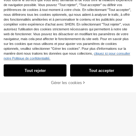
vous fournir le service que vous avez demandé et de vous offrir la meilleure expérience
u. Code de réduction Ycv9w pour le
de navigation possible. Vous pouvez "Tout rejeter", "Tout accepter" ou définir vos
s vêtements de travail pour femme
préférences de cookies à tout moment à votre choix. En sélectionnant "Tout accepter",
s.
nous définirons tous les cookies optionnels, qui nous aident à analyser le trafic, à offrir
des fonctionnalités améliorées et à personnaliser le contenu et les publicités pour
compléter votre expérience d'achat avec SHEIN. En sélectionnant "Tout rejeter", vous
autorisez l'utilisation des cookies strictement nécessaires qui permettent à notre site
web de fonctionner. Vous pouvez les désactiver en modifiant les paramètres de votre
navigateur, mais cela peut affecter le fonctionnement du site web. Pour en savoir plus
sur les cookies que nous utilisons et pour ajuster vos paramètres de cookies
optionnels, veuillez sélectionner "Gérer les cookies". Pour plus d'informations sur la
manière dont nous traitons les données que nous collectons,
cliquez ici pour consulter
notre Politique de confidentialité.
Tout rejeter
Tout accepter
Gérer les cookies
AJOUTER AU PANIER