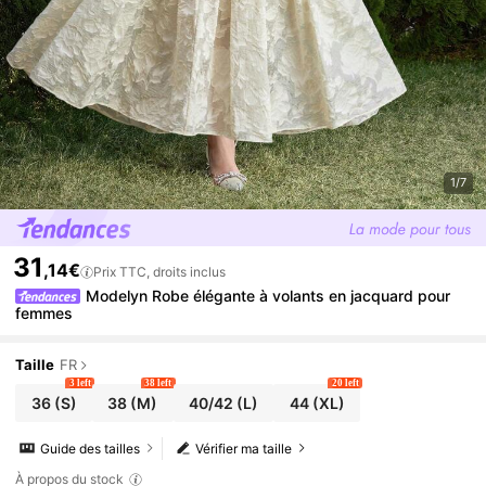
1/7
31
,14€
Prix TTC, droits inclus
Modelyn Robe élégante à volants en jacquard pour
femmes
Taille
FR
3 left
38 left
20 left
36
(S)
38
(M)
40/42
(L)
44
(XL)
Guide des tailles
Vérifier ma taille
À propos du stock