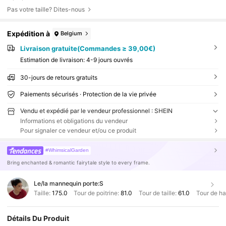
Pas votre taille? Dites-nous
Expédition à
Belgium
Livraison gratuite(Commandes ≥ 39,00€)
Estimation de livraison:
4-9 jours ouvrés
30-jours de retours gratuits
Paiements sécurisés · Protection de la vie privée
Vendu et expédié par le vendeur professionnel : SHEIN
Informations et obligations du vendeur
Pour signaler ce vendeur et/ou ce produit
#WhimsicalGarden
Bring enchanted & romantic fairytale style to every frame.
Le/la mannequin porte:
S
Taille:
175.0
Tour de poitrine:
81.0
Tour de taille:
61.0
Tour de h
Détails Du Produit