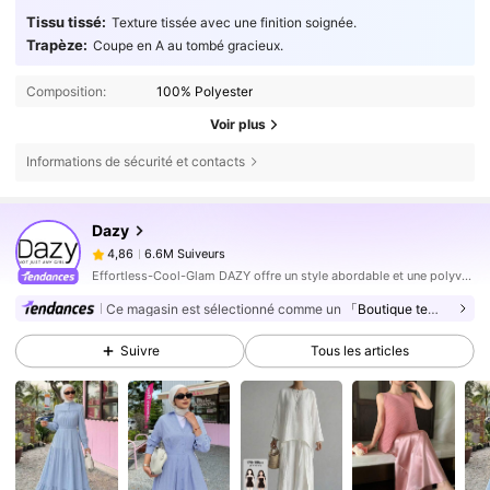
Tissu tissé:
Texture tissée avec une finition soignée.
Trapèze:
Coupe en A au tombé gracieux.
Composition:
100% Polyester
Voir plus
Informations de sécurité et contacts
6.6M Suiveurs
4,86
Dazy
6.6M Suiveurs
4,86
m***1
est en train de naviguer
6.6M Suiveurs
4,86
Effortless-Cool-Glam DAZY offre un style abordable et une polyvalence permettant de constituer la garde-robe ultime. Portez votre confiance exactement comme vous l'entendez.
Ce magasin est sélectionné comme un
「Boutique tendance」
6.6M Suiveurs
4,86
6.6M Suiveurs
4,86
Suivre
Tous les articles
6.6M Suiveurs
4,86
6.6M Suiveurs
4,86
6.6M Suiveurs
4,86