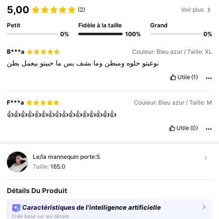
5,00
(2)
Voir plus
Petit
Fidèle à la taille
Grand
0%
100%
0%
B***a
Couleur: Bleu azur / Taille: XL
نوعيتو
حلوه
ومبطن
وما
بشف
بس
ما
حبيتو
بيعمل
بطن
Utile
(1)
F***a
Couleur: Bleu azur / Taille: M
👍👍👍👍👍👍👍👍👍👍👍👍👍👍👍👍
Utile
(0)
Le/la mannequin porte:
S
Taille:
165.0
Détails Du Produit
Caractéristiques de l'intelligence artificielle
Créé basé sur les détails