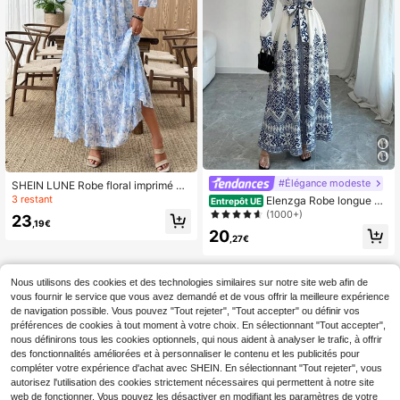
#Élégance modeste
SHEIN LUNE Robe floral imprimé co
l V profond avec manches évasées,
3 restant
Elenzga Robe longue aj
Entrepôt UE
style vacances
ustée à la taille à manches longues
(1000+)
23
,19€
pour femmes
20
,27€
Nous utilisons des cookies et des technologies similaires sur notre site web afin de
vous fournir le service que vous avez demandé et de vous offrir la meilleure expérience
de navigation possible. Vous pouvez "Tout rejeter", "Tout accepter" ou définir vos
préférences de cookies à tout moment à votre choix. En sélectionnant "Tout accepter",
nous définirons tous les cookies optionnels, qui nous aident à analyser le trafic, à offrir
des fonctionnalités améliorées et à personnaliser le contenu et les publicités pour
compléter votre expérience d'achat avec SHEIN. En sélectionnant "Tout rejeter", vous
autorisez l'utilisation des cookies strictement nécessaires qui permettent à notre site
web de fonctionner. Vous pouvez les désactiver en modifiant les paramètres de votre