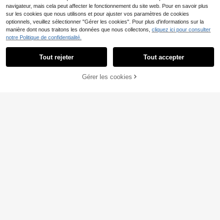
navigateur, mais cela peut affecter le fonctionnement du site web. Pour en savoir plus
sur les cookies que nous utilisons et pour ajuster vos paramètres de cookies
optionnels, veuillez sélectionner "Gérer les cookies". Pour plus d'informations sur la
manière dont nous traitons les données que nous collectons,
cliquez ici pour consulter
notre Politique de confidentialité.
Tout rejeter
Tout accepter
Gérer les cookies
AJOUTER AU PANIER