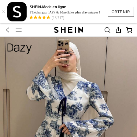
SHEIN-Mode en ligne
×
OBTENIR
Téléchargez l'APP & bénéficiez plus d'avantages !
(18,717)