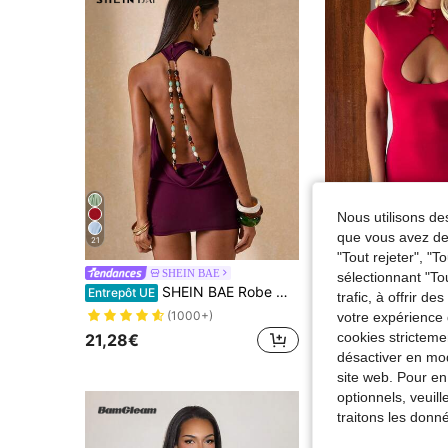
Nous utilisons des
que vous avez dem
21
"Tout rejeter", "
SHEIN BAE
DOUCIU A
sélectionnant "To
SHEIN BAE Robe moulante élégante prune violette pour femme, style années 70, dos nu et décolleté dos nu, idéale pour les soirées en boîte de nuit, les fêtes disco, les mini-robes de bal de promo asymétriques, col bordeaux et dos nu.
Entrepôt UE
trafic, à offrir d
#6 BEST-SELLERS
(1000+)
votre expérience 
13,02€
cookies stricteme
21,28€
désactiver en mod
site web. Pour en
optionnels, veuil
traitons les donn