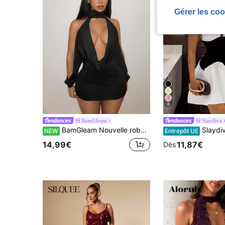
Gérer les coo
6
BamGleam
Slaydiva
BamGleam Nouvelle robe sexy d'automne à col drapé en V profond et col bénitier pour femmes, robe mini moulante sexy dos nu à manches pétales pour soirée, boîte de nuit, rendez-vous
Slaydiva Robe courte pour femme à col licou et décolleté en V profond, 
NEW
Entrepôt UE
14,99€
11,87€
Dès