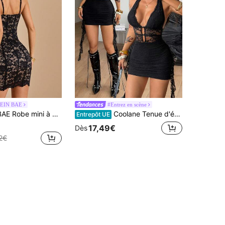
EIN BAE
#Entrez en scène
retelles spaghetti en dentelle noire, robe noire
Coolane Tenue d'été pour femmes Robe mini noire à panneau en dentelle ajourée avec encolure ras-du-cou, convient pour les vacances, les rendez-vous, les festivals de musique, les concerts - Tenue occidentale, concert, rave, festival, robe en dentelle, robe sexy, robe de sortie, robe mini sexy dos nu pour femmes
Entrepôt UE
17,49€
Dès
2€