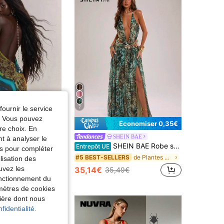
fournir le service
7
e. Vous pouvez
Économiser 0,35€
re choix. En
 revelry
SHEIN BAE
nt à analyser le
 bohème pour femmes, vacances, bleu sarcelle, imprimé animal, dos nu, décoration de perles, ourlet asymétrique à volants, style Y2K, plage, festival de musique
SHEIN BAE Robe sexy d'été pour vacances avec imprimé animal, découpes, fente, dos nu et col licou pour femmes
Entrepôt UE
tés pour compléter
de Plantes Robes maxi pour femmes
#5 BEST-SELLERS
lisation des
uvez les
35,14€
35,49€
fonctionnement du
amètres de cookies
nière dont nous
fidentialité.