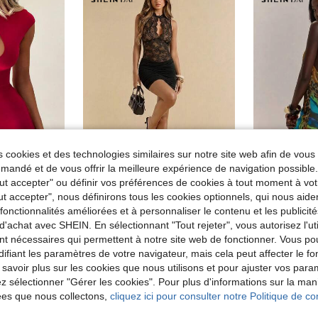
 cookies et des technologies similaires sur notre site web afin de vous 
andé et de vous offrir la meilleure expérience de navigation possibl
Tout accepter" ou définir vos préférences de cookies à tout moment à vot
pparel Store
SHEIN BAE
#Boho
ut accepter", nous définirons tous les cookies optionnels, qui nous aide
DOUCIU Robe moulante à manches courtes, couleur unie, ajourée, style boîte de nuit
SHEIN BAE Robe mini en dentelle noire pour femme, robe noire, robe élégante, robe de soirée, robe de vacances
SHEIN BAE Robe d'été
Entrepôt UE
es fonctionnalités améliorées et à personnaliser le contenu et les publici
9 restant
de Fête Robes courtes pour femmes
d'achat avec SHEIN. En sélectionnant "Tout rejeter", vous autorisez l'uti
12,86€
Dès
12,74€
nt nécessaires qui permettent à notre site web de fonctionner. Vous po
ifiant les paramètres de votre navigateur, mais cela peut affecter le 
 savoir plus sur les cookies que nous utilisons et pour ajuster vos par
lez sélectionner "Gérer les cookies". Pour plus d'informations sur la ma
ées que nous collectons,
cliquez ici pour consulter notre Politique de con