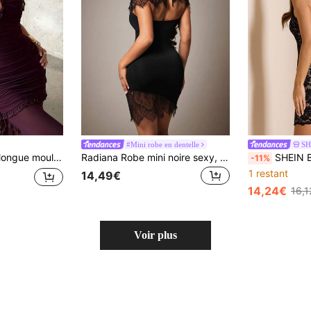
#Mini robe en dentelle
SH
omantique élégant violet-rouge pour femmes, pour rendez-vous, vacances, fête, remise de diplôme
Radiana Robe mini noire sexy, élégante et chic pour femme avec patchwork de dentelle transparente et foulard, convient pour la nuit, les rendez-vous, les rassemblements, les fêtes, les anniversaires, les mariages, les banquets, les occasions formelles, tenue de rendez-vous, tenue de vacances
SHEIN BAE Robe mini à b
-11%
1 restant
14,49€
14,24€
16,1
Voir plus