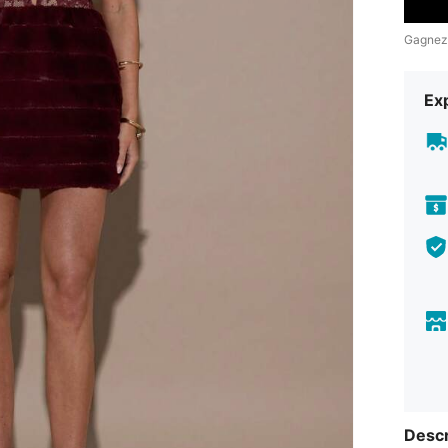
Gagnez
Exp
Descr