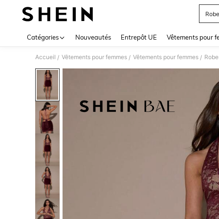
Robe
Use up 
Catégories
Nouveautés
Entrepôt UE
Vêtements pour 
Accueil
Vêtements pour femmes
Vêtements pour femmes
Robe
/
/
/