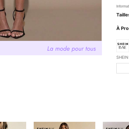
Informat
Taill
À Pr