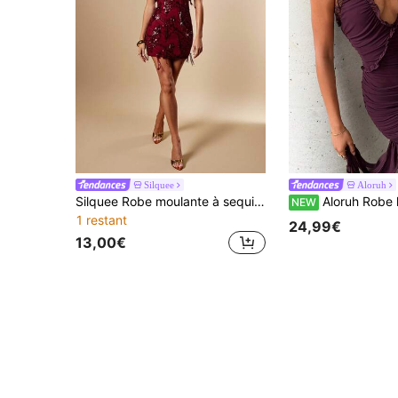
Silquee
Aloruh
Silquee Robe moulante à sequins et franges fleuries est idéale pour les fêtes de remise de diplômes, Noël, les rendez-vous galants, les banquets et toutes sortes d'événements, pour un look éblouissant et élégant. Elle convient également aux occasions décontractées, concerts, cocktails, sorties nocturnes, carnavals et fêtes. Une robe de soirée bordeaux chic et sexy, parfaite pour les boîtes de nuit.
Aloruh Robe longue moulante sans manches en maille mesh de couleur unie avec volants à l'ourlet, style r
NEW
1 restant
24,99€
13,00€