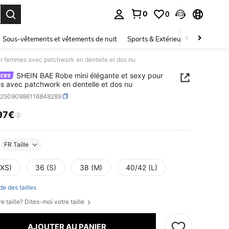
0
0
ouver. Press Enter to select.
Sous-vêtements et vêtements de nuit
Sports & Extérieur
Enfants
r femmes avec patchwork en dentelle et dos nu
SHEIN BAE Robe mini élégante et sexy pour
 avec patchwork en dentelle et dos nu
z25090986116848289
97€
ICE AND AVAILABILITY
FR Taille
(XS)
36 (S)
38 (M)
40/42 (L)
de des tailles
e taille? Dites-moi votre taille
AJOUTER AU PANIER