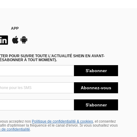
APP
ER POUR SUIVRE TOUTE L'ACTUALITÉ SHEIN EN AVANT-
DÉSABONNER À TOUT MOMENT).
S'abonner
Abonnez-vous
S'abonner
 vous acceptez nos
Politique de confidentialité & cookies
, et consentez
s afin d'optimiser la fréquence et le canal d'envoi. Si vous souhaitez vous
 de confidentialité
.