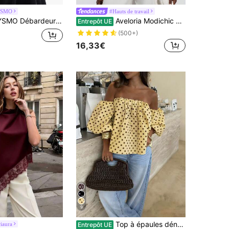
YSMO
#Hauts de travail
ébardeur minimaliste sans dos de couleur unie pour femmes
Aveloria Modichic Blouse sans manches à col V, taille nouée, style européen et américain, couleur unie, manches papillon, à la mode, polyvalente, pour le printemps/été
Entrepôt UE
(500+)
16,33€
9
Top à épaules dénudées plissé à pois et couleurs contrastées pour femmes, convient pour la plage et le port quotidien, printemps/été jaune
riaura
Entrepôt UE