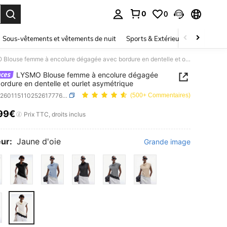
0
0
ouver. Press Enter to select.
Sous-vêtements et vêtements de nuit
Sports & Extérieur
Enfants
LYSMO Blouse femme à encolure dégagée avec bordure en dentelle et ourlet asymétrique
LYSMO Blouse femme à encolure dégagée
ordure en dentelle et ourlet asymétrique
SKU: sz260115110252617776095
(500+ Commentaires)
99€
ICE AND AVAILABILITY
Prix TTC, droits inclus
ur:
Jaune d'oie
Grande image