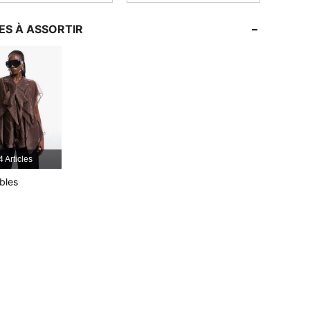
4,76
4.1K
794K
4,76
4.1K
794K
ES À ASSORTIR
4,76
4.1K
794K
4 Articles
bles