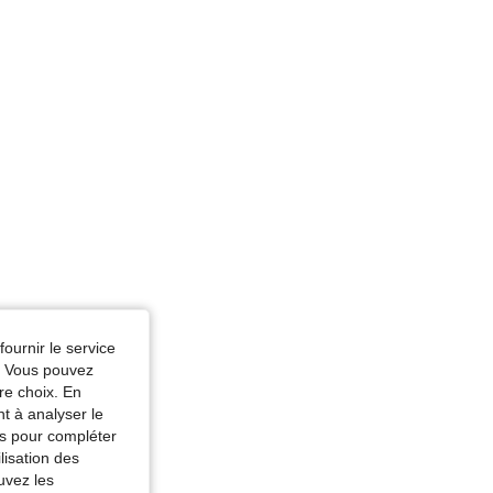
fournir le service
e. Vous pouvez
re choix. En
nt à analyser le
tés pour compléter
lisation des
uvez les