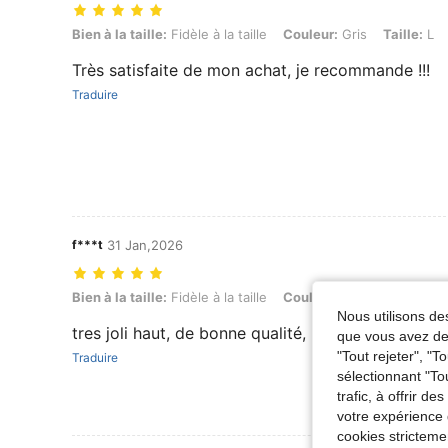
Bien à la taille: Fidèle à la taille, Couleur: Gris, Taille: L
Bien à la taille:
Fidèle à la taille
Couleur:
Gris
Taille:
L
Très satisfaite de mon achat, je recommande !!!
Traduire
f***t
31 Jan,2026
Bien à la taille: Fidèle à la taille, Couleur: Gris, Taille: M
Bien à la taille:
Fidèle à la taille
Couleur:
Gris
Taille:
M
Nous utilisons des
tres joli haut, de bonne qualité, la dentelle donne
que vous avez dem
"Tout rejeter", "
Traduire
sélectionnant "To
trafic, à offrir d
votre expérience 
cookies stricteme