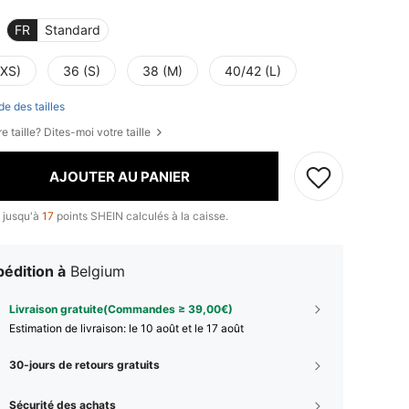
FR
Standard
(XS)
36 (S)
38 (M)
40/42 (L)
de des tailles
e taille? Dites-moi votre taille
AJOUTER AU PANIER
 jusqu'à
17
points SHEIN calculés à la caisse.
édition à
Belgium
Livraison gratuite(Commandes ≥ 39,00€)
Estimation de livraison:
le 10 août et le 17 août
30-jours de retours gratuits
Sécurité des achats