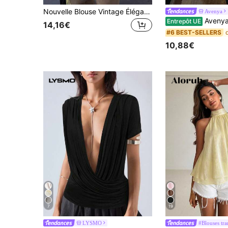
Nouvelle Blouse Vintage Élégante de Couleur Unie pour Femmes, Top de Maison Toutes Saisons Jaune
Avenya
Avenya Débardeur pour femmes 
Entrepôt UE
14,16€
#6 BEST-SELLERS
10,88€
7
19
LYSMO
#Blouses tra