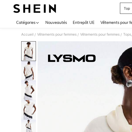
Top
Use up 
Catégories
Nouveautés
Entrepôt UE
Vêtements pour 
Accueil
Vêtements pour femmes
Vêtements pour femmes
Tops,
/
/
/