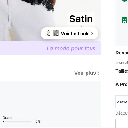
Voir Le Look
+3
Descr
Informat
Taill
Voir plus
À Pr
Grand
5%