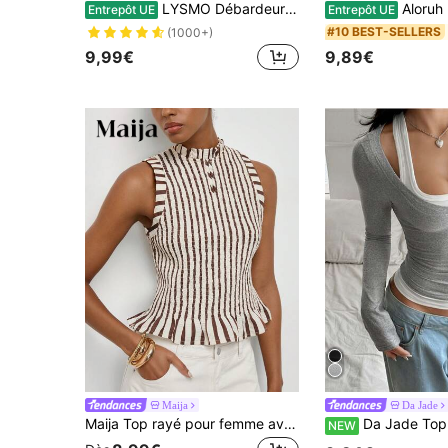
LYSMO Débardeur sexy à col V profond de couleur unie pour femmes
Aloruh Débardeur à nœud minimalist
Entrepôt UE
Entrepôt UE
#10 BEST-SELLERS
(1000+)
9,99€
9,89€
Maija
Da Jade
Maija Top rayé pour femme avec taille froncée, silhouette ajustée, col plissé, petit design ajouré, sans manches pour l'été
Da Jade Top décontracté 2 en 1 
NEW