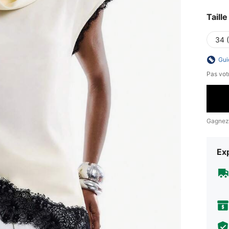
Taille
34 
Gui
Pas votr
Gagnez
Exp