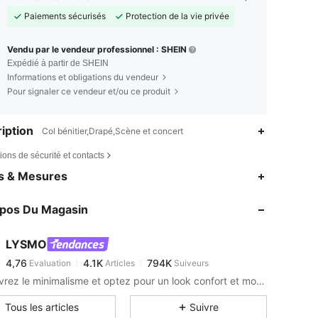
Paiements sécurisés
Protection de la vie privée
Vendu par le vendeur professionnel : SHEIN
Expédié à partir de SHEIN
Informations et obligations du vendeur
Pour signaler ce vendeur et/ou ce produit
iption
Col bénitier,Drapé,Scène et concert
ions de sécurité et contacts
4,76
4.1K
794K
es & Mesures
4,76
4.1K
794K
opos Du Magasin
4,76
4.1K
794K
4,76
4.1K
794K
LYSMO
4,76
4.1K
794K
Evaluation
Articles
Suiveurs
G***a
est en train de naviguer
4,76
4.1K
794K
Découvrez le minimalisme et optez pour un look confort et moderne au quotidien.
4,76
4.1K
794K
Tous les articles
Suivre