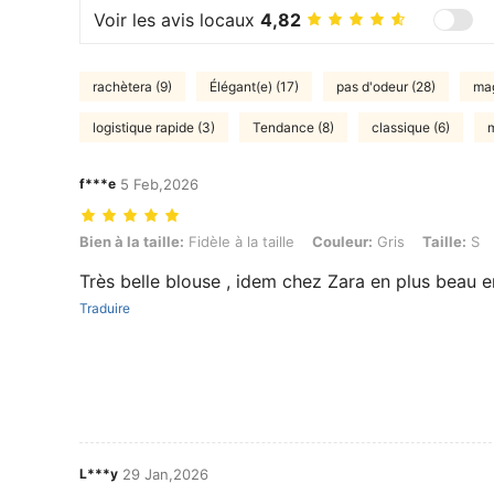
Voir les avis locaux
4,82
rachètera (9)
Élégant(e) (17)
pas d'odeur (28)
mag
logistique rapide (3)
Tendance (8)
classique (6)
m
f***e
5 Feb,2026
Bien à la taille: Fidèle à la taille, Couleur: Gris, Taille: S
Bien à la taille:
Fidèle à la taille
Couleur:
Gris
Taille:
S
Très belle blouse , idem chez Zara en plus beau 
Traduire
L***y
29 Jan,2026