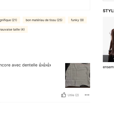
STYL
nifique (21)
bon matériau de tissu (25)
funky (9)
auvaise taille (4)
encore avec dentelle 👍👍👍
ensem
Utile (2)