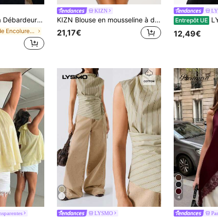
KIZN
L
avec décoration de rivets au col en U, pour l'été
KIZN Blouse en mousseline à décolleté plongeant profond avec manches cloche et détail de boucle anneau doré, taille froncée fluide, top d'été pour sortie nocturne
LYSMO D
Entrepôt UE
de Encolure dégagée Hauts, chemisiers et t-shirts
21,17€
12,49€
4
nsparentes
LYSMO
Pa