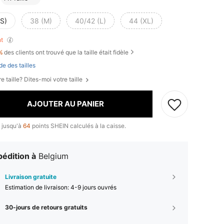
(S)
38 (M)
40/42 (L)
44 (XL)
nt
%
des clients ont trouvé que la taille était fidèle
de des tailles
e taille? Dites-moi votre taille
AJOUTER AU PANIER
 jusqu'à
64
points SHEIN calculés à la caisse.
édition à
Belgium
Livraison gratuite
Estimation de livraison:
4-9 jours ouvrés
30-jours de retours gratuits