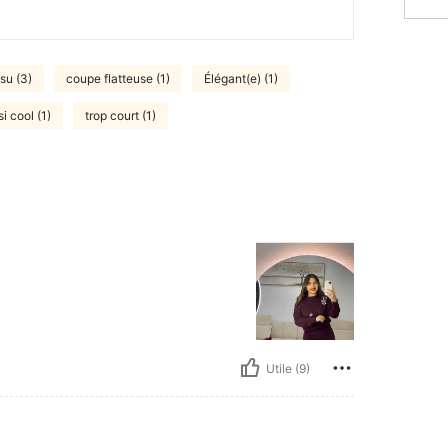
su (3)
coupe flatteuse (1)
Élégant(e) (1)
si cool (1)
trop court (1)
Utile (9)