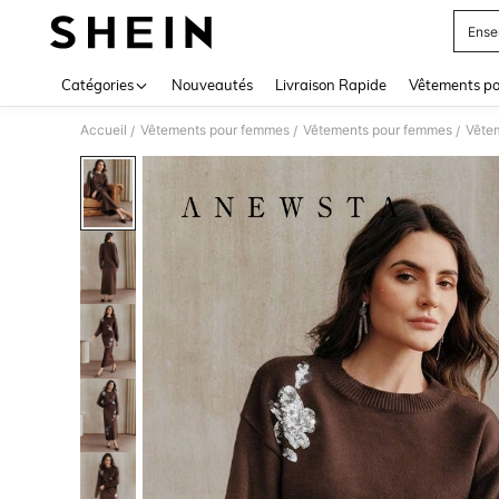
Ense
Use up 
Catégories
Nouveautés
Livraison Rapide
Vêtements p
Accueil
Vêtements pour femmes
Vêtements pour femmes
Vête
/
/
/