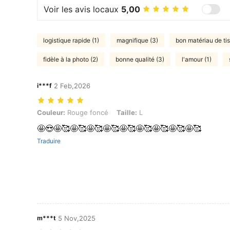
Voir les avis locaux
5,00
logistique rapide (1)
magnifique (3)
bon matériau de tis
fidèle à la photo (2)
bonne qualité (3)
l'amour (1)
i***f
2 Feb,2026
Couleur: Rouge foncé, Taille: L
Couleur:
Rouge foncé
Taille:
L
🤩😍🤩🥰🤩🥰🤩🥰🤩🥰🤩🥰🤩🥰🤩🥰🤩🥰🤩🥰
Traduire
m***t
5 Nov,2025