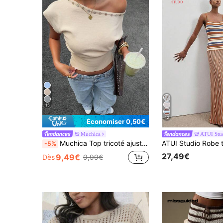
15
12
Économiser 0,50€
Muchica
ATUI Stu
Muchica Top tricoté ajusté avec col asymétrique, boutons décoratifs, style décontracté, vacances, navette, minimaliste, couleur unie pour femmes
-5%
27,49€
9,49€
Dès
9,99€