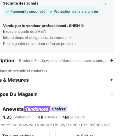
Sécurité des achats
Paiements sécurisés
Protection de la vie privée
Vendu par le vendeur professionnel : SHEIN
Expédié à partir de SHEIN
Informations et obligations du vendeur
Pour signaler ce vendeur et/ou ce produit
iption
Broderie,Fendu,Applique,Manches chauve-souris,Tissu tricoté
ions de sécurité et contacts
4,85
14K
4M
es & Mesures
4,85
14K
4M
opos Du Magasin
4,85
14K
4M
4,85
14K
4M
Anewsta
4,85
14K
4M
Evaluation
Articles
Suiveurs
o***c
est en train de naviguer
4,85
14K
4M
Commencez un nouveau voyage de style avec des pièces uniques et remarquables qui suscitent une nouvelle inspiration.
4,85
14K
4M
Tous les articles
Suivre