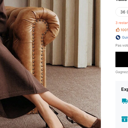
36 
3 resta
100
Gui
Pas votr
Gagnez
Exp