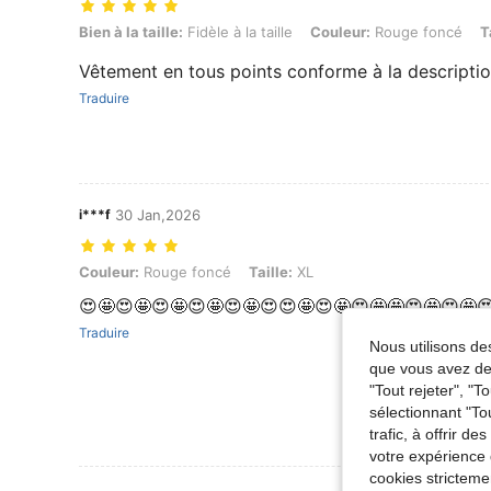
Bien à la taille: Fidèle à la taille, Couleur: Rouge foncé, Taille: L
Bien à la taille:
Fidèle à la taille
Couleur:
Rouge foncé
T
Vêtement en tous points conforme à la descripti
Traduire
i***f
30 Jan,2026
Couleur: Rouge foncé, Taille: XL
Couleur:
Rouge foncé
Taille:
XL
😍🤩😍🤩😍🤩😍🤩😍🤩😍😍🤩😍🤩😍🤩🤩😍🤩😍🤩
Traduire
Nous utilisons des
que vous avez dem
"Tout rejeter", "
sélectionnant "To
trafic, à offrir d
votre expérience 
cookies stricteme