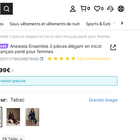
0
0
ouver. Press Enter to select.
es
Sous-vêtements et vêtements de nuit
Sports & Extérieur
Enfant
ble 2 pièces élégant en tricot rétro français perlé pour femmes
Anewsta Ensemble 2 pièces élégant en tricot
français perlé pour femmes
z251111795056679493
(36 Commentaires)
,99€
ICE AND AVAILABILITY
vraison gratuite
ur:
Tabac
Grande image
FR Taille