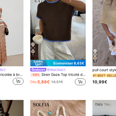
6
5
Économiser 8,63€
dio
Siren Gaze
ATUI Studio Robe tricotée à bretelles perlées rayées pour femmes
Siren Gaze Top tricoté décontracté à col rond et manches courtes avec couleurs contrastées pour femmes
-59%
#1 BEST-SELL
10,99€
5,88€
Dès
14,51€