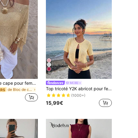
10
pull court style cape pour femme, décontracté et sexy Y2K, en maille brillante, manches chauve-souris, cache-maillot de plage d'été, style vacances
MORI
Top tricoté Y2K abricot pour femmes, printemps/été, col rond, manches courtes, motif argyle, col à demi-ouverture, décoration à paillettes, décontracté pour la plage et les fêtes
de Bloc de couleurs Hauts en tricot pour femmes
ERS
(1000+)
15,99€