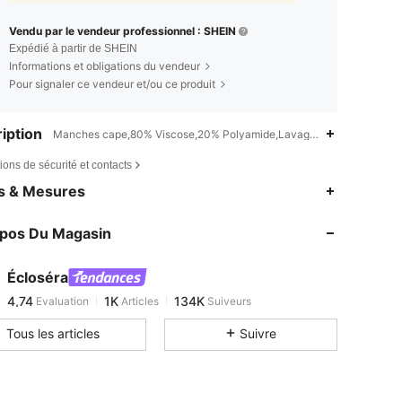
Vendu par le vendeur professionnel : SHEIN
Expédié à partir de SHEIN
Informations et obligations du vendeur
Pour signaler ce vendeur et/ou ce produit
iption
Manches cape,80% Viscose,20% Polyamide,Lavage à la main ou netto
ions de sécurité et contacts
4,74
1K
134K
es & Mesures
4,74
1K
134K
opos Du Magasin
4,74
1K
134K
4,74
1K
134K
Écloséra
4,74
1K
134K
Evaluation
Articles
Suiveurs
g***r
est en train de naviguer
4,74
1K
134K
Tous les articles
Suivre
4,74
1K
134K
4,74
1K
134K
4,74
1K
134K