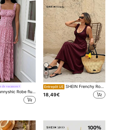
9
SHEIN Frenchy Robe d'été décontractée à fines bretelles et dos nu pour femmes
 de vacances
Entrepôt UE
shic Robe fluide, style élégant et féminin
18,49€