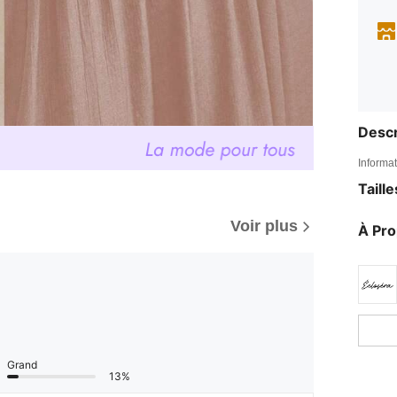
Descr
Informat
Taill
Voir plus
À Pr
Grand
13%