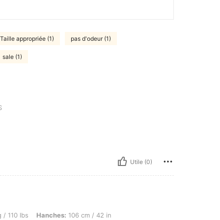
Taille appropriée (1)
pas d'odeur (1)
sale (1)
S
Utile (0)
 Hanches: 106 cm / 42 in, Buste: 102 cm / 40 in, Taille: 86 cm / 34 in, Couleur: Acaj
 / 110 lbs
Hanches:
106 cm / 42 in