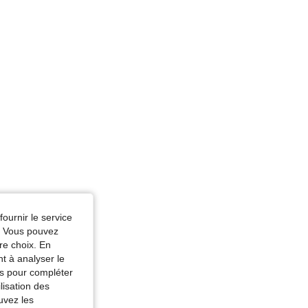
fournir le service
e. Vous pouvez
re choix. En
nt à analyser le
tés pour compléter
lisation des
uvez les