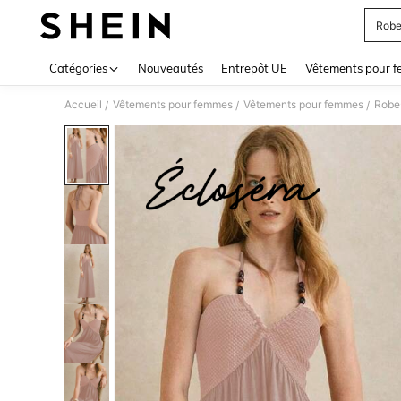
Robe
Use up 
Catégories
Nouveautés
Entrepôt UE
Vêtements pour 
Accueil
Vêtements pour femmes
Vêtements pour femmes
Robe
/
/
/