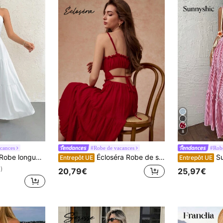
8
cances
#Robe de vacances
#Robe
oeud à nouer au cou pour les occasions de mariage et de villégiature
Écloséra Robe de style élégant, sexy et chic avec bretelles fines, dos ouvert et inserts plissés. Longueur mi-longue, parfaite pour le printemps et l'été.
Sunny
Entrepôt UE
Entrepôt UE
)
20,79€
25,97€