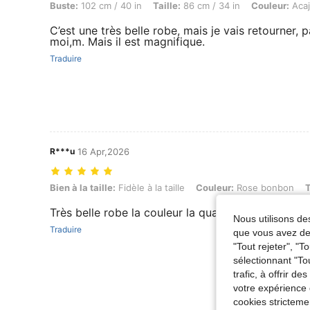
Buste:
102 cm / 40 in
Taille:
86 cm / 34 in
Couleur:
Aca
C’est une très belle robe, mais je vais retourner, 
moi,m. Mais il est magnifique.
Traduire
R***u
16 Apr,2026
Bien à la taille: Fidèle à la taille, Couleur: Rose bonbon, Taille: L
Bien à la taille:
Fidèle à la taille
Couleur:
Rose bonbon
T
Très belle robe la couleur la qualité est très bi
Nous utilisons des
Traduire
que vous avez dem
"Tout rejeter", "
sélectionnant "To
trafic, à offrir d
votre expérience 
cookies stricteme