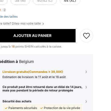
(S)
38 (M)
40/42 (L)
44 (XL)
nt
de des tailles
e taille? Dites-moi votre taille
AJOUTER AU PANIER
 jusqu'à
18
points SHEIN calculés à la caisse.
édition à
Belgium
Livraison gratuite(Commandes ≥ 39,00€)
Estimation de livraison:
le 11 août et le 18 août
Ce produit peut être retourné dans un délai de 14 jours,
mais pas pendant la période de retour prolongée
Sécurité des achats
Paiements sécurisés
Protection de la vie privée