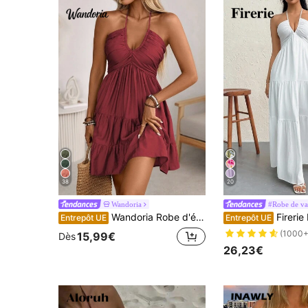
38
20
Wandoria
#Robe de va
Wandoria Robe d'été/printemps pour femme en lin avec nœud en bambou unique, robe de plage bohème occidentale avec buste froncé, jupe étagée en forme de gâteau, coupe A-line, dos nu, col ras-du-cou réglable avec nœud, robe maxi
Firerie Robe longue dos-nu en crêpe avec n
Entrepôt UE
Entrepôt UE
(1000+
15,99€
Dès
26,23€