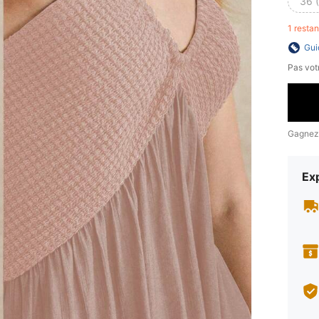
36 
1 resta
Gui
Pas votr
Gagnez
Exp