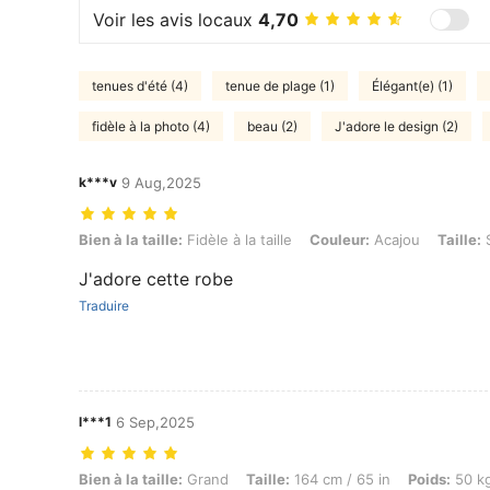
Voir les avis locaux
4,70
tenues d'été (4)
tenue de plage (1)
Élégant(e) (1)
fidèle à la photo (4)
beau (2)
J'adore le design (2)
k***v
9 Aug,2025
Bien à la taille: Fidèle à la taille, Couleur: Acajou, Taille: S
Bien à la taille:
Fidèle à la taille
Couleur:
Acajou
Taille:
J'adore cette robe
Traduire
l***1
6 Sep,2025
Bien à la taille: Grand, Taille: 164 cm / 65 in, Poids: 50 kg / 110 lbs,
Bien à la taille:
Grand
Taille:
164 cm / 65 in
Poids:
50 kg