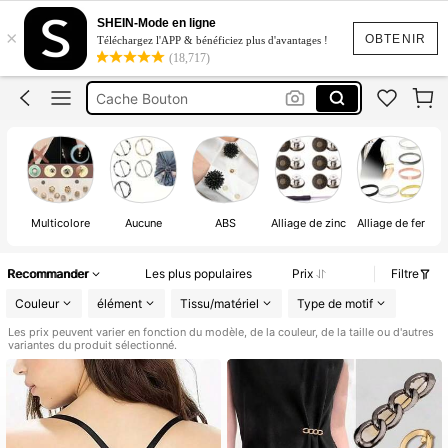
Pins Vêtements
SHEIN-Mode en ligne
×
Bouton Chemise
OBTENIR
Téléchargez l'APP & bénéficiez plus d'avantages !
(18,717)
Cache Bouton
Broches Pour Vêtements
Broche Decollete
Pins Vêtements
Multicolore
Aucune
ABS
Alliage de zinc
Alliage de fer
Recommander
Les plus populaires
Prix
Filtre
Couleur
élément
Tissu/matériel
Type de motif
Les prix peuvent varier en fonction du modèle, de la couleur, de la taille ou d'autres
variantes du produit sélectionné.