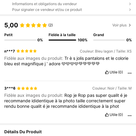
Informations et obligations du vendeur
Pour signaler ce vendeur et/ou ce produit
5,00
(2)
Voir plus
Petit
Fidèle à la taille
Grand
0%
100%
0%
n***7
Couleur: Bleu lagon / Taille: XS
Fidèle aux images du produit:
Tr
è
s
jolis
pantalons
et
le
colorie
bleu
est
magnifique
j
’
adore
🩵🩵🩵🩵💚💚💚💚💚
Utile
(0)
3***6
Couleur: Noir / Taille: M
Fidèle aux images du produit:
Rop
je
Rop
pas
super
qualit
é
je
recommande
ididentique
à
la
photo
taille
correctement
super
rendu
bonne
qualit
é
je
recommande
ididentique
à
la
phot
Utile
(0)
Détails Du Produit