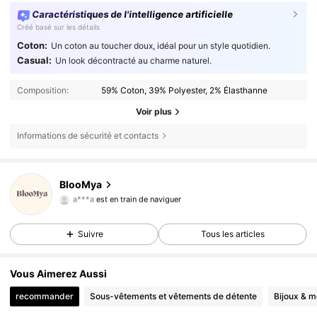
Caractéristiques de l'intelligence artificielle
Créé basé sur les détails
Coton:
Un coton au toucher doux, idéal pour un style quotidien.
Casual:
Un look décontracté au charme naturel.
Composition:
59% Coton, 39% Polyester, 2% Élasthanne
Voir plus
Informations de sécurité et contacts
2.5K Suiveurs
4,75
BlooMya
a***a
est en train de naviguer
2.5K Suiveurs
4,75
2.5K Suiveurs
4,75
Suivre
Tous les articles
Vous Aimerez Aussi
recommander
Sous-vêtements et vêtements de détente
Bijoux & m