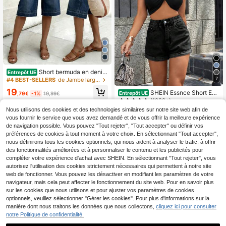
Short bermuda en denim
Entrepôt UE
délavé pour femmes, jambe droite à
7
#4 BEST-SELLERS
de Jambe large Short en jean pour femme
extensibilité moyenne, design capri,
19
SHEIN Essnce Short En
décontracté & polyvalent pour l'été,
Entrepôt UE
,79€
-1%
19,99€
Jean Ourlet Roulé
port quotidien
(1000+)
Nous utilisons des cookies et des technologies similaires sur notre site web afin de
16
,99€
vous fournir le service que vous avez demandé et de vous offrir la meilleure expérience
de navigation possible. Vous pouvez "Tout rejeter", "Tout accepter" ou définir vos
préférences de cookies à tout moment à votre choix. En sélectionnant "Tout accepter",
nous définirons tous les cookies optionnels, qui nous aident à analyser le trafic, à offrir
des fonctionnalités améliorées et à personnaliser le contenu et les publicités pour
compléter votre expérience d'achat avec SHEIN. En sélectionnant "Tout rejeter", vous
autorisez l'utilisation des cookies strictement nécessaires qui permettent à notre site
web de fonctionner. Vous pouvez les désactiver en modifiant les paramètres de votre
navigateur, mais cela peut affecter le fonctionnement du site web. Pour en savoir plus
sur les cookies que nous utilisons et pour ajuster vos paramètres de cookies
optionnels, veuillez sélectionner "Gérer les cookies". Pour plus d'informations sur la
manière dont nous traitons les données que nous collectons,
cliquez ici pour consulter
notre Politique de confidentialité.