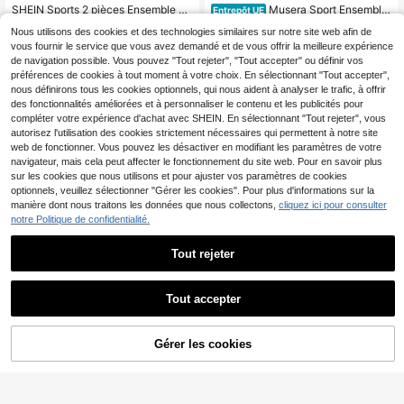
SHEIN Sports 2 pièces Ensemble de
Musera Sport Ensemble
Entrepôt UE
yoga et fitness décontracté et à la
s de sport
21
26
Dès
,49€
,72€
Nous utilisons des cookies et des technologies similaires sur notre site web afin de
mode de couleur unie pour les vaca
vous fournir le service que vous avez demandé et de vous offrir la meilleure expérience
nces d'été pour femmes
de navigation possible. Vous pouvez "Tout rejeter", "Tout accepter" ou définir vos
préférences de cookies à tout moment à votre choix. En sélectionnant "Tout accepter",
nous définirons tous les cookies optionnels, qui nous aident à analyser le trafic, à offrir
des fonctionnalités améliorées et à personnaliser le contenu et les publicités pour
compléter votre expérience d'achat avec SHEIN. En sélectionnant "Tout rejeter", vous
autorisez l'utilisation des cookies strictement nécessaires qui permettent à notre site
web de fonctionner. Vous pouvez les désactiver en modifiant les paramètres de votre
navigateur, mais cela peut affecter le fonctionnement du site web. Pour en savoir plus
sur les cookies que nous utilisons et pour ajuster vos paramètres de cookies
optionnels, veuillez sélectionner "Gérer les cookies". Pour plus d'informations sur la
manière dont nous traitons les données que nous collectons,
cliquez ici pour consulter
notre Politique de confidentialité.
Tout rejeter
Tout accepter
11
Radiana
TimeOff
Gérer les cookies
Radiana Ensemble veste de sport à
TimeOff Ensemble de sport pour fe
AJOUTER AU PANIER
manches courtes kaki pour femmes
mmes avec débardeur à bretelles ré
18
22
,26€
,69€
+ short de sport moulant
glables de couleur unie et pantalon
large mi-long