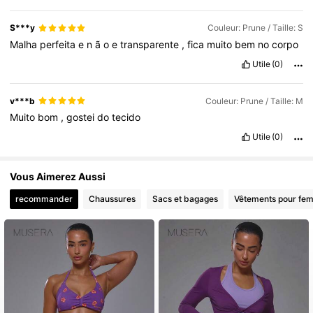
S***y
Couleur: Prune / Taille: S
Malha
perfeita
e
n
ã
o
e
transparente
,
fica
muito
bem
no
corpo
Utile
(0)
v***b
Couleur: Prune / Taille: M
Muito
bom
,
gostei
do
tecido
Utile
(0)
Vous Aimerez Aussi
recommander
Chaussures
Sacs et bagages
Vêtements pour fe