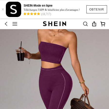
SHEIN-Mode en ligne
×
OBTENIR
Téléchargez l'APP & bénéficiez plus d'avantages !
(18,717)