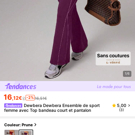
1/6
16
,12€
-2%
16,51€
Dewbera Dewbera Ensemble de sport
5,00
femme avec Top bandeau court et pantalon
(3)
Couleur: Prune