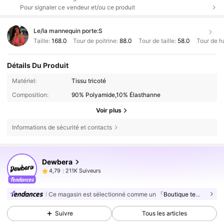
Pour signaler ce vendeur et/ou ce produit
Le/la mannequin porte:
S
Taille:
168.0
Tour de poitrine:
88.0
Tour de taille:
58.0
Tour de h
Détails Du Produit
Matériel:
Tissu tricoté
Composition:
90% Polyamide,10% Élasthanne
Voir plus
Informations de sécurité et contacts
211K Suiveurs
4,79
Dewbera
211K Suiveurs
4,79
3***6
est en train de naviguer
211K Suiveurs
4,79
Ce magasin est sélectionné comme un
「Boutique tendance」
211K Suiveurs
4,79
Suivre
Tous les articles
211K Suiveurs
4,79