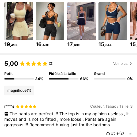
211K Suiveurs
4,79
211K Suiveurs
4,79
211K Suiveurs
4,79
211K Suiveurs
4,79
19
16
17
15
15
,49€
,49€
,49€
,34€
211K Suiveurs
4,79
211K Suiveurs
4,79
5,00
(3)
Voir plus
Petit
Fidèle à la taille
Grand
34%
66%
0%
magnifique
(1)
r***s
Couleur: Tabac / Taille: S
The
pants
are
perfect
!!!
The
top
is
in
my
opinion
useless
,
it
moves
and
is
not
so
fitted
,
more
loose
.
Pants
are
again
gorgeous
!!!
Recommend
buying
just
for
the
bottoms
.
Utile
(2)