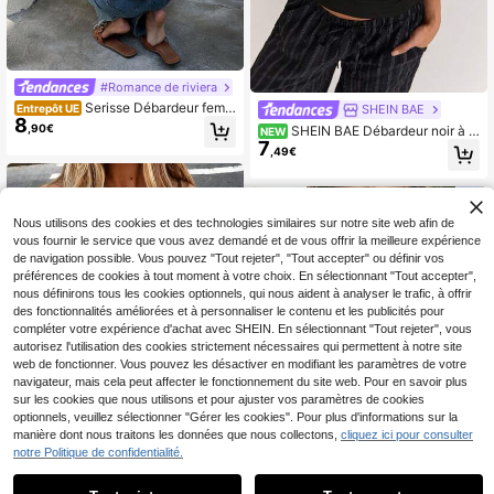
#Romance de riviera
Serisse Débardeur femm
SHEIN BAE
Entrepôt UE
8
e 100% coton, abricot avec bordure
,90€
SHEIN BAE Débardeur noir à c
NEW
noire, design nœud au dos, top d'ét
7
ol carré décontracté sexy polyvalen
,49€
é décontracté, plage, vacances
t facile à porter pour femmes, mode
sexy, tenue de rue quotidienne, traj
et bureau, rassemblement social, re
tour à l'école
Nous utilisons des cookies et des technologies similaires sur notre site web afin de
vous fournir le service que vous avez demandé et de vous offrir la meilleure expérience
de navigation possible. Vous pouvez "Tout rejeter", "Tout accepter" ou définir vos
préférences de cookies à tout moment à votre choix. En sélectionnant "Tout accepter",
nous définirons tous les cookies optionnels, qui nous aident à analyser le trafic, à offrir
des fonctionnalités améliorées et à personnaliser le contenu et les publicités pour
compléter votre expérience d'achat avec SHEIN. En sélectionnant "Tout rejeter", vous
autorisez l'utilisation des cookies strictement nécessaires qui permettent à notre site
web de fonctionner. Vous pouvez les désactiver en modifiant les paramètres de votre
navigateur, mais cela peut affecter le fonctionnement du site web. Pour en savoir plus
sur les cookies que nous utilisons et pour ajuster vos paramètres de cookies
optionnels, veuillez sélectionner "Gérer les cookies". Pour plus d'informations sur la
manière dont nous traitons les données que nous collectons,
cliquez ici pour consulter
notre Politique de confidentialité.
11