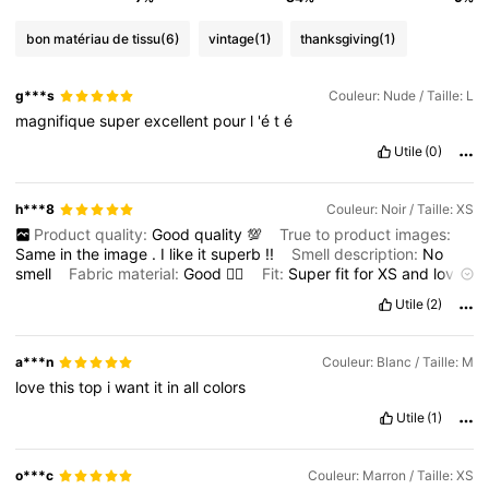
bon matériau de tissu
(6)
vintage
(1)
thanksgiving
(1)
g***s
Couleur: Nude / Taille: L
magnifique
super
excellent
pour
l
'é
t
é
Utile
(0)
h***8
Couleur: Noir / Taille: XS
Product quality:
Good
quality
💯
True to product images:
Same
in
the
image
.
I
like
it
superb
!!
Smell description:
No
smell
Fabric material:
Good
👍🏽
Fit:
Super
fit
for
XS
and
love
it
Utile
(2)
a***n
Couleur: Blanc / Taille: M
love
this
top
i
want
it
in
all
colors
Utile
(1)
o***c
Couleur: Marron / Taille: XS