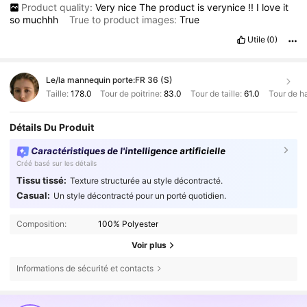
Product quality:
Very
nice
The
product
is
verynice
!!
I
love
it
so
muchhh
True to product images:
True
Utile
(0)
Le/la mannequin porte:
FR 36 (S)
Taille:
178.0
Tour de poitrine:
83.0
Tour de taille:
61.0
Tour de h
Détails Du Produit
Caractéristiques de l'intelligence artificielle
Créé basé sur les détails
Tissu tissé:
Texture structurée au style décontracté.
Casual:
Un style décontracté pour un porté quotidien.
Composition:
100% Polyester
Voir plus
Informations de sécurité et contacts