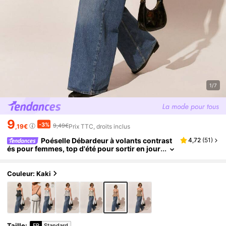
1/7
9
-3%
9,49€
,19€
Prix TTC, droits inclus
Poéselle Débardeur à volants contrast
4,72
(
51
)
és pour femmes, top d'été pour sortir en jour
née, anniversaire, fête, noir, sexy, vintage, él
égant
Couleur: Kaki
Taille
:
FR
Standard