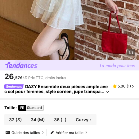
1/8
26
,57€
Prix TTC, droits inclus
DAZY Ensemble deux pièces ample ave
5,00
(
1
)
c col pour femmes, style coréen, jupe transpa
rente et ample, ensemble de détente pour fem
mes en été
Taille
:
FR
Standard
32
(S)
34
(M)
36
(L)
Curvy
Guide des tailles
Vérifier ma taille