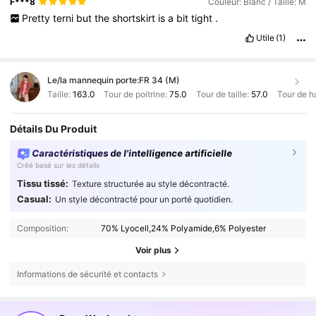
F***8
Couleur: Blanc / Taille: M
Pretty
terni
but
the
shortskirt
is
a
bit
tight
.
Utile
(1)
Le/la mannequin porte:
FR 34 (M)
Taille:
163.0
Tour de poitrine:
75.0
Tour de taille:
57.0
Tour de h
Détails Du Produit
Caractéristiques de l'intelligence artificielle
Créé basé sur les détails
Tissu tissé:
Texture structurée au style décontracté.
Casual:
Un style décontracté pour un porté quotidien.
Composition:
70% Lyocell,24% Polyamide,6% Polyester
Voir plus
Informations de sécurité et contacts
948K Suiveurs
4,85