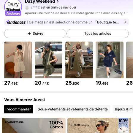
Dazy Weekend
a***2
est en train de naviguer
948K Suiveurs
4,85
Ajoutez une touche de douceur à votre garde-robe avec des styles qui débordent de mignonnerie dans chaque détail.
948K Suiveurs
4,85
Ce magasin est sélectionné comme un
「Boutique tendance」
948K Suiveurs
4,85
Suivre
Tous les articles
948K Suiveurs
4,85
948K Suiveurs
4,85
948K Suiveurs
4,85
948K Suiveurs
4,85
948K Suiveurs
4,85
27
20
25
19
26
,49€
,44€
,83€
,49€
948K Suiveurs
4,85
948K Suiveurs
4,85
Vous Aimerez Aussi
recommander
Sous-vêtements et vêtements de détente
Bijoux & m