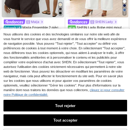
7
Maija
SHEIN Lady
Maija Ensemble 2 pièce
SHEIN Lady Robe mini moulan
Entrepôt UE
NEW
s décontracté pour femme avec top
te à sequins pour femmes, tenue de
16
23
Nous utilisons des cookies et des technologies similaires sur notre site web afin de
Dès
,99€
,49€
licou et short de couleur unie pour v
soirée à la mode
vous fournir le service que vous avez demandé et de vous offrir la meilleure expérience
acances à la plage
de navigation possible. Vous pouvez "Tout rejeter", "Tout accepter" ou définir vos
préférences de cookies à tout moment à votre choix. En sélectionnant "Tout accepter",
nous définirons tous les cookies optionnels, qui nous aident à analyser le trafic, à offrir
des fonctionnalités améliorées et à personnaliser le contenu et les publicités pour
compléter votre expérience d'achat avec SHEIN. En sélectionnant "Tout rejeter", vous
autorisez l'utilisation des cookies strictement nécessaires qui permettent à notre site
web de fonctionner. Vous pouvez les désactiver en modifiant les paramètres de votre
navigateur, mais cela peut affecter le fonctionnement du site web. Pour en savoir plus
sur les cookies que nous utilisons et pour ajuster vos paramètres de cookies
optionnels, veuillez sélectionner "Gérer les cookies". Pour plus d'informations sur la
manière dont nous traitons les données que nous collectons,
cliquez ici pour consulter
notre Politique de confidentialité.
Tout rejeter
Tout accepter
39
INAWLY Ensemble 2 piè
SHEIN BAE
Entrepôt UE