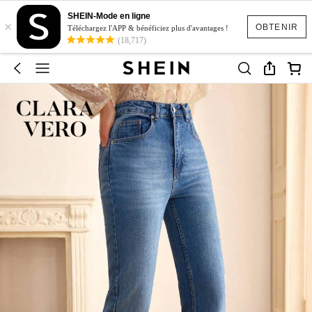
SHEIN-Mode en ligne
×
OBTENIR
Téléchargez l'APP & bénéficiez plus d'avantages !
(18,717)