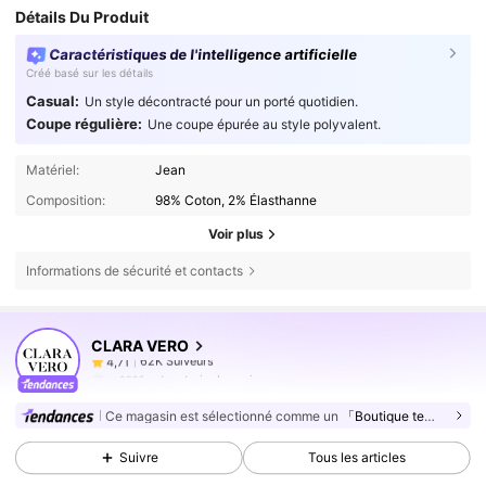
Détails Du Produit
Caractéristiques de l'intelligence artificielle
Créé basé sur les détails
Casual:
Un style décontracté pour un porté quotidien.
Coupe régulière:
Une coupe épurée au style polyvalent.
Matériel:
Jean
Composition:
98% Coton, 2% Élasthanne
Voir plus
Informations de sécurité et contacts
62K Suiveurs
4,71
CLARA VERO
62K Suiveurs
4,71
g***1
est en train de naviguer
62K Suiveurs
4,71
Ce magasin est sélectionné comme un
「Boutique tendance」
62K Suiveurs
4,71
Suivre
Tous les articles
62K Suiveurs
4,71