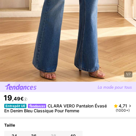
1/7
19
,49€
CLARA VERO Pantalon Évasé
4,71
Entrepôt UE
En Denim Bleu Classique Pour Femme
(1000+)
Taille
34
36
38
40