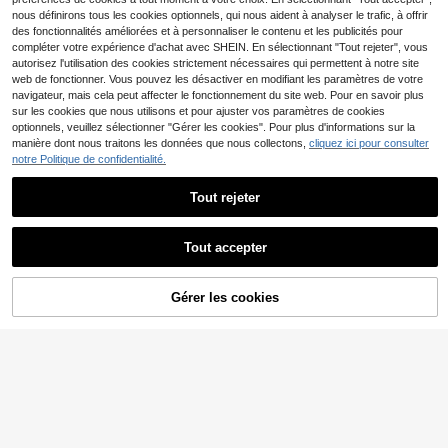
nous définirons tous les cookies optionnels, qui nous aident à analyser le trafic, à offrir
des fonctionnalités améliorées et à personnaliser le contenu et les publicités pour
compléter votre expérience d'achat avec SHEIN. En sélectionnant "Tout rejeter", vous
autorisez l'utilisation des cookies strictement nécessaires qui permettent à notre site
web de fonctionner. Vous pouvez les désactiver en modifiant les paramètres de votre
navigateur, mais cela peut affecter le fonctionnement du site web. Pour en savoir plus
sur les cookies que nous utilisons et pour ajuster vos paramètres de cookies
optionnels, veuillez sélectionner "Gérer les cookies". Pour plus d'informations sur la
manière dont nous traitons les données que nous collectons,
cliquez ici pour consulter
notre Politique de confidentialité.
Tout rejeter
4
Jean décontracté à jam
Entrepôt UE
Tout accepter
11
26
bes larges pour femmes, style long
,17€
élégant & à la mode, avec poches, t
SHEIN Tall
issu lavé à élasticité moyenne, print
AJOUTER AU
emps, esthétique automne
Gérer les cookies
SHEIN Tall Jeans femme
Entrepôt UE
CRAQUEZ DES MAINTENANT
22
PANIER
taille haute avec poches, jambes lar
Dès
,76€
-21%
28,99€
ges, ample, décontracté, polyvalen
t, été et printemps, Saint-Valentin,
mariage, élégant, denim, pour femm
es grandes