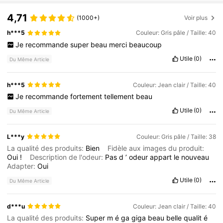
62K Suiveurs
4,71
4,71
(1000+)
Voir plus
62K Suiveurs
4,71
h***5
Couleur: Gris pâle / Taille: 40
62K Suiveurs
4,71
Je
recommande
super
beau
merci
beaucoup
62K Suiveurs
4,71
Utile
(0)
Du Même Article
62K Suiveurs
4,71
h***5
Couleur: Jean clair / Taille: 40
62K Suiveurs
4,71
Je
recommande
fortement
tellement
beau
Utile
(0)
Du Même Article
L***y
Couleur: Gris pâle / Taille: 38
La qualité des produits:
Bien
Fidèle aux images du produit:
Oui
!
Description de l'odeur:
Pas
d
’
odeur
appart
le
nouveau
Adapter:
Oui
Utile
(0)
Du Même Article
d***u
Couleur: Jean clair / Taille: 40
La qualité des produits:
Super
m
é
ga
giga
beau
belle
qualit
é