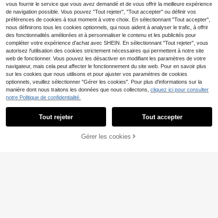
vous fournir le service que vous avez demandé et de vous offrir la meilleure expérience
de navigation possible. Vous pouvez "Tout rejeter", "Tout accepter" ou définir vos
préférences de cookies à tout moment à votre choix. En sélectionnant "Tout accepter",
nous définirons tous les cookies optionnels, qui nous aident à analyser le trafic, à offrir
21
des fonctionnalités améliorées et à personnaliser le contenu et les publicités pour
compléter votre expérience d'achat avec SHEIN. En sélectionnant "Tout rejeter", vous
11
#Messy chic
autorisez l'utilisation des cookies strictement nécessaires qui permettent à notre site
MUSERA T-shirt col ron
SHEIN Frenchy T-shirt c
Entrepôt UE
web de fonctionner. Vous pouvez les désactiver en modifiant les paramètres de votre
Entrepôt UE
d surdimensionné doux, capsule ve
ol V avec bordure en dentelle contr
#1 BEST-SELLERS
de Doux pour la peau Hauts, chemisiers et t-shirts
#2 BEST-SELLERS
de Col en V Hauts, chemisiers et t-shirts pour fem
navigateur, mais cela peut affecter le fonctionnement du site web. Pour en savoir plus
stimentaire décontractée, t-shirt su
astante et broderie en forme de cœ
sur les cookies que nous utilisons et pour ajuster vos paramètres de cookies
11
9
rdimensionné pour tous les jours, a
ur
,38€
,40€
optionnels, veuillez sélectionner "Gérer les cookies". Pour plus d'informations sur la
éroport, rentrée scolaire, printemps,
manière dont nous traitons les données que nous collectons,
cliquez ici pour consulter
été, vacances
notre Politique de confidentialité.
Afficher les articles similaires en stock
Voir tout
IslaSuriya Débardeur mo
Entrepôt UE
ulant à col rond imprimé tout-sur-to
10
Dès
,65€
ut, décontracté, pour l'été, pour fem
Tout rejeter
Tout accepter
Désolés, ce produit est épuisé.
14
mes
Muchica
Gérer les cookies
EN RUPTURE DE STOCK
Muchica Nouveau t-shir
Entrepôt UE
t d'été rose à rayures avec slogan s
10
,28€
urdimensionné, t-shirt ample à col r
ond à motif minimaliste décontract
é, manches courtes, convient pour l
es déplacements quotidiens, les sor
ties, les rassemblements, l'automn
e/l'hiver/l'été, Noël, le Nouvel An, T
hanksgiving, les fêtes, les mariages,
la plage, les remises de diplômes, la
mode, l'élégance, le décontracté, le
s sorties, les rendez-vous, les trajet