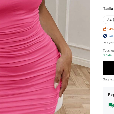
Taille
34 
94%
Gui
Pas votr
Tous les
rapide
.
Gagnez
Exp