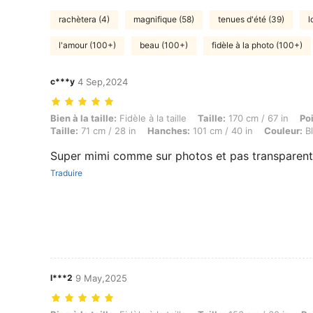
rachètera (4)
magnifique (58)
tenues d'été (39)
l
l'amour (100+)
beau (100+)
fidèle à la photo (100+)
c***y
4 Sep,2024
Bien à la taille: Fidèle à la taille, Taille: 170 cm / 67 in, Poids: 53 kg
Bien à la taille:
Fidèle à la taille
Taille:
170 cm / 67 in
Po
Taille:
71 cm / 28 in
Hanches:
101 cm / 40 in
Couleur:
Bl
Super mimi comme sur photos et pas transparent
Traduire
l***2
9 May,2025