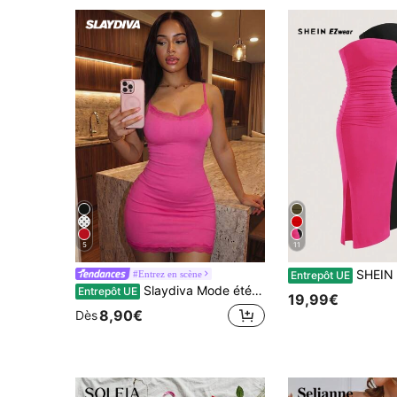
5
11
SHEIN EZwear Robe sans 
#Entrez en scène
Entrepôt UE
Slaydiva Mode été 2025 : Tenues pour fêtes d'anniversaire, rentrée scolaire, style universitaire, vêtements pour étudiantes, sorties décontractées, basiques polyvalents, vacances décontractées, voyages, plage, bronzage, style streetwear mode des influenceuses, look sexy et branché des Millennials (Y2K), élégance décontractée, mini-robe moulante rose poudré à bretelles spaghetti, décolleté carré et empiècements en dentelle - A
Entrepôt UE
19,99€
8,90€
Dès