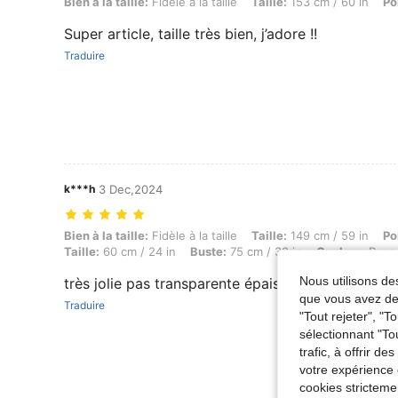
Bien à la taille: Fidèle à la taille, Taille: 153 cm / 60 in, Poids: 55 kg 
Bien à la taille:
Fidèle à la taille
Taille:
153 cm / 60 in
Po
Super article, taille très bien, j’adore !!
Traduire
k***h
3 Dec,2024
Bien à la taille: Fidèle à la taille, Taille: 149 cm / 59 in, Poids: 43 k
Bien à la taille:
Fidèle à la taille
Taille:
149 cm / 59 in
Po
Taille:
60 cm / 24 in
Buste:
75 cm / 30 in
Couleur:
Rose 
Nous utilisons des
très jolie pas transparente épaisse très bien
que vous avez dem
Traduire
"Tout rejeter", "
sélectionnant "To
trafic, à offrir d
votre expérience 
cookies stricteme