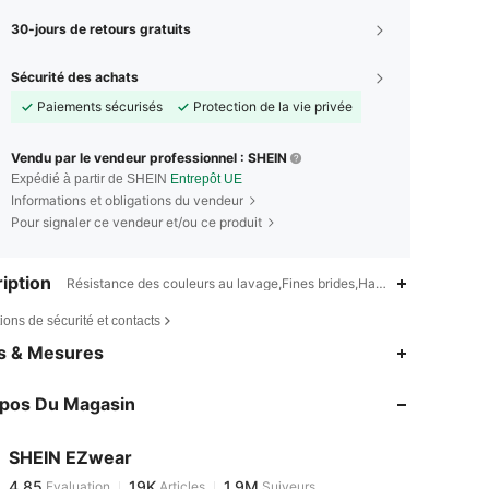
30-jours de retours gratuits
Sécurité des achats
Paiements sécurisés
Protection de la vie privée
Vendu par le vendeur professionnel : SHEIN
Expédié à partir de SHEIN
Entrepôt UE
Informations et obligations du vendeur
Pour signaler ce vendeur et/ou ce produit
iption
Résistance des couleurs au lavage,Fines brides,Haute extensibilité
ions de sécurité et contacts
4,85
19K
1.9M
es & Mesures
4,85
19K
1.9M
opos Du Magasin
4,85
19K
1.9M
4,85
19K
1.9M
SHEIN EZwear
4,85
19K
1.9M
Evaluation
Articles
Suiveurs
n***4
est en train de naviguer