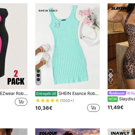
19
12
bretelles pour femmes tricotée multicolore
SHEIN Essnce Robe d"été sans manches en tricot côtelé et de couleur unie
Sl
Entrepôt UE
Slaydiva Robe mini sexy po
NEW
(1000+)
11,49€
10,36€