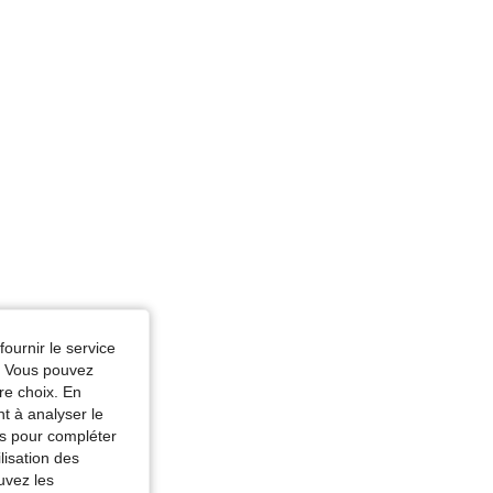
r: Rose pâle, Taille: S
fournir le service
e. Vous pouvez
re choix. En
nt à analyser le
tés pour compléter
lisation des
uvez les