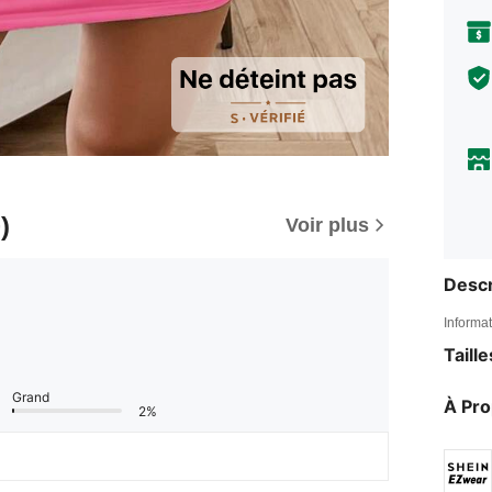
)
Voir plus
Descr
Informat
Taill
Grand
À Pr
2%