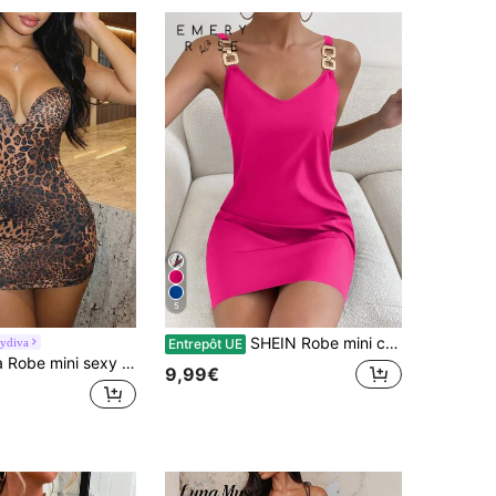
5
SHEIN Robe mini courte avec détails de chaîne, tenue pour femmes
aydiva
Entrepôt UE
ur femmes avec imprimé léopard, dos nu et col licou, été
9,99€