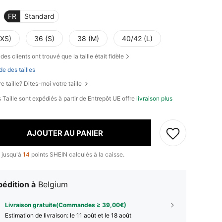
FR
Standard
(XS)
36 (S)
38 (M)
40/42 (L)
des clients ont trouvé que la taille était fidèle
de des tailles
e taille? Dites-moi votre taille
 Taille sont expédiés à partir de Entrepôt UE offre
livraison plus
AJOUTER AU PANIER
 jusqu'à
14
points SHEIN calculés à la caisse.
édition à
Belgium
Livraison gratuite(Commandes ≥ 39,00€)
Estimation de livraison:
le 11 août et le 18 août