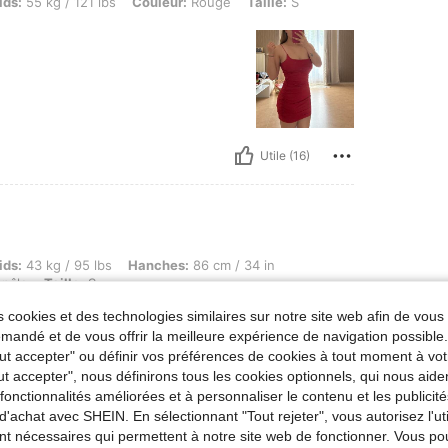
/ 121 lbs, Couleur: Rouge, Taille: S
ids:
55 kg / 121 lbs
Couleur:
Rouge
Taille:
S
Utile (16)
g / 95 lbs, Hanches: 86 cm / 34 in, Taille: 60 cm / 24 in, Buste: 75 cm / 30 in, Couleu
ids:
43 kg / 95 lbs
Hanches:
86 cm / 34 in
pâle
Taille:
S
 cookies et des technologies similaires sur notre site web afin de vous 
andé et de vous offrir la meilleure expérience de navigation possibl
Tout accepter" ou définir vos préférences de cookies à tout moment à vot
ut accepter", nous définirons tous les cookies optionnels, qui nous aide
es fonctionnalités améliorées et à personnaliser le contenu et les publici
d'achat avec SHEIN. En sélectionnant "Tout rejeter", vous autorisez l'uti
nt nécessaires qui permettent à notre site web de fonctionner. Vous po
Utile (9)