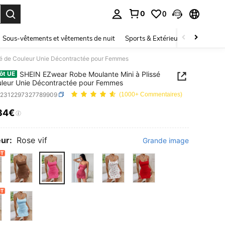
0
0
ouver. Press Enter to select.
Sous-vêtements et vêtements de nuit
Sports & Extérieur
Enfants
é de Couleur Unie Décontractée pour Femmes
SHEIN EZwear Robe Moulante Mini à Plissé
ôt UE
leur Unie Décontractée pour Femmes
z2312297327789909
(1000+ Commentaires)
34€
ICE AND AVAILABILITY
ur:
Rose vif
Grande image