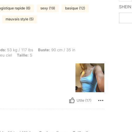
ogistique rapide (6)
sexy (19)
basique (12)
mauvais style (5)
 / 117 lbs, Buste: 90 cm / 35 in, Taille: 71 cm / 28 in, Hanches: 101 cm / 40 in, Couleu
ids:
53 kg / 117 lbs
Buste:
90 cm / 35 in
eu ciel
Taille:
S
Utile (17)