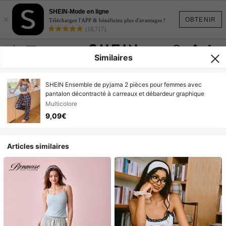
SHEIN-Mode en ligne
×
OBTENIR
Téléchargez l'APP & bénéficiez plus d'avantages !
(18,717)
Similaires
SHEIN Ensemble de pyjama 2 pièces pour femmes avec
pantalon décontracté à carreaux et débardeur graphique
Multicolore
9,09€
Articles similaires