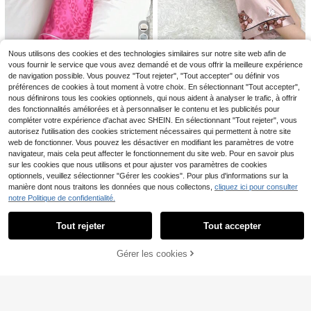
èces rose avec boutons devant et
jama pour femme 100% coton, shor
19
motif rayures&cœurs
,99€
t à manches courtes, tissu crêpe do
uble couche, coupe ample, ensemb
le 2 pièces
Nous utilisons des cookies et des technologies similaires sur notre site web afin de
6
Ensemble Pyjama Panta
Entrepôt UE
vous fournir le service que vous avez demandé et de vous offrir la meilleure expérience
lon Caraco Imprimé Ours Pour Fem
#5 BEST-SELLERS
de Abricot Ensembles de pyjama pour femmes
#Pyjamas en satin
de navigation possible. Vous pouvez "Tout rejeter", "Tout accepter" ou définir vos
me
préférences de cookies à tout moment à votre choix. En sélectionnant "Tout accepter",
(500+)
Moireta Ensemble Pyja
Entrepôt UE
nous définirons tous les cookies optionnels, qui nous aident à analyser le trafic, à offrir
ma pour femmes avec col à revers
(1000+)
9
,89€
en satin jacquard et fermeture à bo
des fonctionnalités améliorées et à personnaliser le contenu et les publicités pour
14
utons
,38€
compléter votre expérience d'achat avec SHEIN. En sélectionnant "Tout rejeter", vous
autorisez l'utilisation des cookies strictement nécessaires qui permettent à notre site
web de fonctionner. Vous pouvez les désactiver en modifiant les paramètres de votre
navigateur, mais cela peut affecter le fonctionnement du site web. Pour en savoir plus
sur les cookies que nous utilisons et pour ajuster vos paramètres de cookies
optionnels, veuillez sélectionner "Gérer les cookies". Pour plus d'informations sur la
manière dont nous traitons les données que nous collectons,
cliquez ici pour consulter
notre Politique de confidentialité.
Afficher les articles similaires en stock
Voir tout
11
SHEIN Ensemble de vêt
Tout rejeter
Tout accepter
Entrepôt UE
Désolés, ce produit est épuisé.
ements de nuit décontractés pour f
(1000+)
SHEIN Ensemble de pyj
Entrepôt UE
emmes avec motif de cœur, débard
ama/Lounge composé d'un haut av
9
#4 BEST-SELLERS
de Col en V Vêtements de nuit pour femmes
Gérer les cookies
eur à bretelles et shorts
,40€
EN RUPTURE DE STOCK
ec nœud devant et d'un bas en filet
(1000+)
contrasté
12
,99€
5