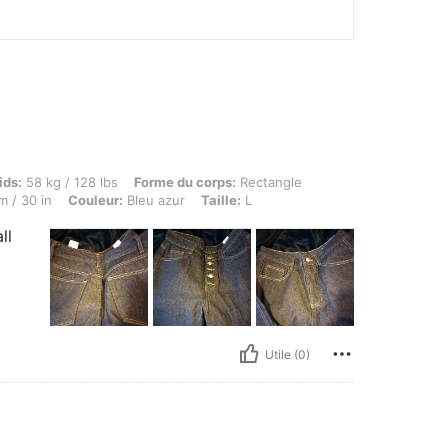
g / 128 lbs, Forme du corps: Rectangle, Hanches: 91 cm / 36 in, Taille: 72 cm / 28 in,
ids:
58 kg / 128 lbs
Forme du corps:
Rectangle
 / 30 in
Couleur:
Bleu azur
Taille:
L
ll
Utile (0)