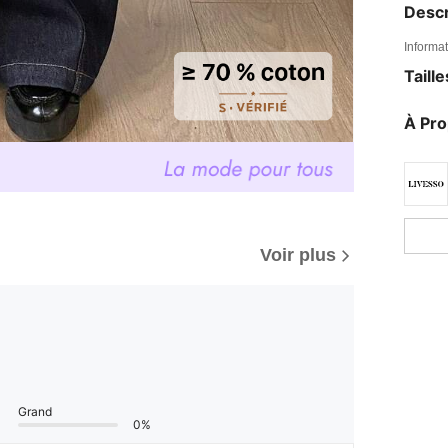
Descr
Informat
Taill
À Pr
Voir plus
Grand
0%