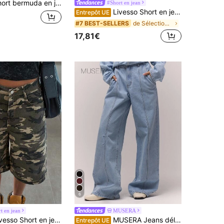
uda en jean couleur unie pour femmes, décontracté pour l'été, à porter au quotidien
#Short en jean
Livesso Short en jean taille haute couleur unie pour femmes
Entrepôt UE
de Sélections de tendances K-J Denim femme
#7 BEST-SELLERS
17,81€
6
t en jean
MUSERA
n jean coton camouflage vert armée 5 pouces pour femmes, tenue décontractée d'été pour festival de musique en plein air
MUSERA Jeans délavés et décolorés à coupe ballon, bas de coordonné seulement. Vieux style argent, mignon, style campagne. Retour à l'école, décontracté pour femmes. Butterscotch, bureau, travail, quotidien, hiver chic, printemps, été
Entrepôt UE