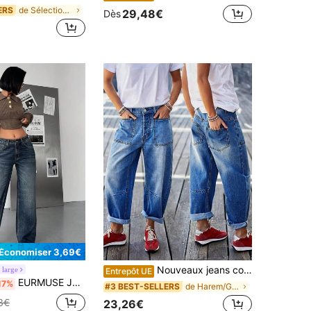
de Sélections de tendances K-J Denim femme
ERS
29,48€
Dès
Économiser 3,69€
Nouveaux jeans courts extensibles et délavés pour femmes, jeans décontractés banane, jeans fuselés printemps automne
 large
Entrepôt UE
EURMUSE Jeans droits taille haute pour femmes - Denim bleu foncé vintage avec lavage délavé
17%
de Harem/Génie Denim femme
#3 BEST-SELLERS
3€
23,26€