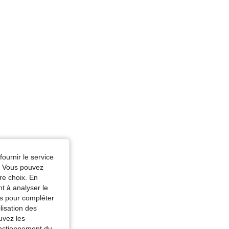
zur, Taille: M
fournir le service
e. Vous pouvez
re choix. En
nt à analyser le
tés pour compléter
lisation des
uvez les
fonctionnement du