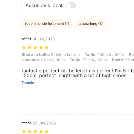
Aucun avis local
recommande fortement (1)
assez long (1)
n***l
14 Jan,2026
Bien à la taille: Fidèle à la taille, Taille: 150 cm / 59 in, Poids: 58 k
Bien à la taille:
Fidèle à la taille
Taille:
150 cm / 59 in
Po
Hanches:
91 cm / 36 in
Taille:
72 cm / 28 in
Buste:
75 cm
fantastic perfect fit the length is perfect I'm 5 f ta
150cm. perfect length with a bit of high shoes
Traduire
r***e
22 Jan,2026