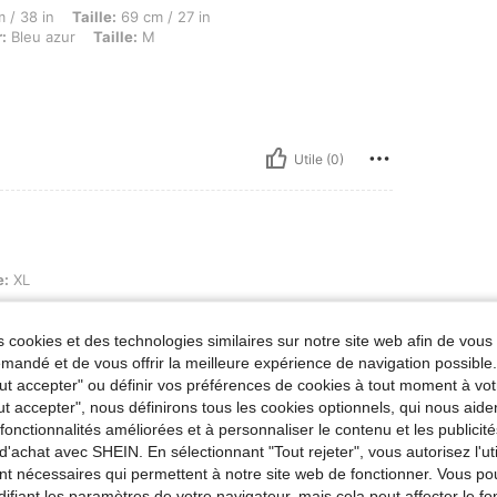
aille: 69 cm / 27 in, Hanches: 92 cm / 36 in, Forme du corps: Sablier, Couleur: Bleu a
 / 38 in
Taille:
69 cm / 27 in
:
Bleu azur
Taille:
M
Utile (0)
e:
XL
 cookies et des technologies similaires sur notre site web afin de vous 
andé et de vous offrir la meilleure expérience de navigation possibl
Tout accepter" ou définir vos préférences de cookies à tout moment à vot
ut accepter", nous définirons tous les cookies optionnels, qui nous aide
es fonctionnalités améliorées et à personnaliser le contenu et les publici
d'achat avec SHEIN. En sélectionnant "Tout rejeter", vous autorisez l'uti
Utile (0)
nt nécessaires qui permettent à notre site web de fonctionner. Vous po
ifiant les paramètres de votre navigateur, mais cela peut affecter le 