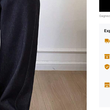
Gagnez
Exp