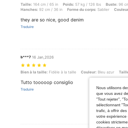
Taille: 164 cm / 65 in, Poids: 57 kg / 126 lbs, Buste: 96 cm / 38 in, T
Taille:
164 cm / 65 in
Poids:
57 kg / 126 lbs
Buste:
96 cm
Hanches:
92 cm / 36 in
Forme du corps:
Sablier
Couleur
they are so nice, good denim
Traduire
b***7
16 Jan,2026
Bien à la taille: Fidèle à la taille, Couleur: Bleu azur, Taille: XL
Bien à la taille:
Fidèle à la taille
Couleur:
Bleu azur
Taill
Tutto tooooop consiglio
Nous utilisons des
Traduire
que vous avez dem
"Tout rejeter", "
sélectionnant "To
trafic, à offrir d
votre expérience 
cookies stricteme
désactiver en mod