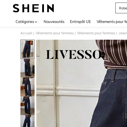
Robe
Use up 
Catégories
Nouveautés
Entrepôt UE
Vêtements pour 
Accueil
Vêtements pour femmes
Vêtements pour femmes
Jean
/
/
/