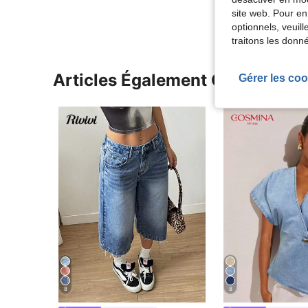
site web. Pour en
optionnels, veuil
traitons les donn
Articles Également Consultés
Gérer les coo
8
8