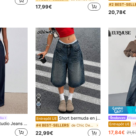
#2 BEST-SELL
17,99€
20,78€
11
Short bermuda en jean Y2K vintage délavé à moustaches de chat, poches et jambes larges, pantalon capri décontracté, festival de musique Y2K, été, streetwear
dio
#Jean
Entrepôt UE
et amples pour femmes, convenant pour les déplacements quotidiens
Entrepôt UE
-
de Chic Denim femme
#4 BEST-SELLERS
17,84€
21,5
22,99€