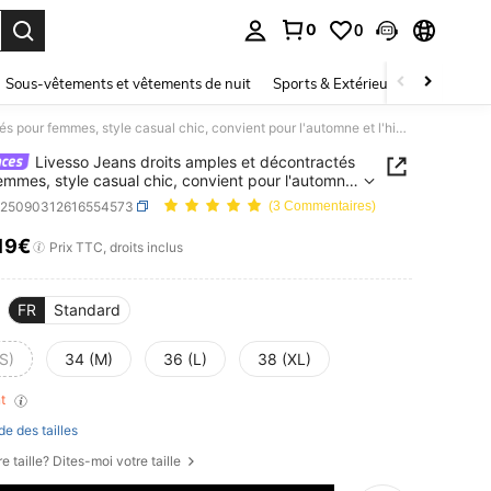
0
0
ouver. Press Enter to select.
Sous-vêtements et vêtements de nuit
Sports & Extérieur
Enfants
Livesso Jeans droits amples et décontractés pour femmes, style casual chic, convient pour l'automne et l'hiver
Livesso Jeans droits amples et décontractés
emmes, style casual chic, convient pour l'automne
er
z25090312616554573
(3 Commentaires)
,19€
ICE AND AVAILABILITY
Prix TTC, droits inclus
FR
Standard
S)
34 (M)
36 (L)
38 (XL)
nt
de des tailles
e taille? Dites-moi votre taille