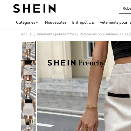
Robe
Use up 
Catégories
Nouveautés
Entrepôt UE
Vêtements pour 
Accueil
Vêtements pour femmes
Vêtements pour femmes
Bas 
/
/
/