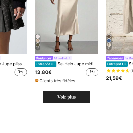
10
21
Se-Helo
Br
 rayures grises avec décoration de boutons pour femmes
Se-Helo Jupe midi en satin pour femme, version petite, texture satinée élastique, style mode citadine polyvalente, tenue saisonnière, beige, printemps, luxe discret
SHEIN Holida
Entrepôt UE
Entrepôt UE
(
13,80€
21,59€
Clients très fidèles
Voir plus