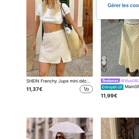
Gérer les coo
9
SHEIN Frenchy Jupe mini décontractée avec fente latérale et imprimé floral pour femmes
MainGRL
MainGRL Robe maxi élégante à ourlet de sirène à 
Entrepôt UE
11,37€
11,99€