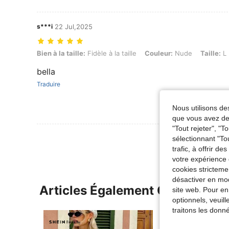
s***i
22 Jul,2025
Bien à la taille: Fidèle à la taille, Couleur: Nude, Taille: L
Bien à la taille:
Fidèle à la taille
Couleur:
Nude
Taille:
L
bella
Traduire
Nous utilisons des
que vous avez dem
"Tout rejeter", "
sélectionnant "To
trafic, à offrir d
votre expérience 
cookies stricteme
désactiver en mod
Articles Également Consultés
site web. Pour en
optionnels, veuil
traitons les donn