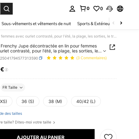
0
0
ouver. Press Enter to select.
Sous-vêtements et vêtements de nuit
Sports & Extérieur
Enfants
SHEIN Frenchy Jupe décontractée en lin pour femmes avec ourlet contrasté, pour l'été, la plage, les sorties, le travail, l'automne, le 4 juillet, les enseignants
Frenchy Jupe décontractée en lin pour femmes
rlet contrasté, pour l'été, la plage, les sorties, le
, l'automne, le 4 juillet, les enseignants
z25041794577313590
(3 Commentaires)
7€
ICE AND AVAILABILITY
FR Taille
(XS)
36 (S)
38 (M)
40/42 (L)
de des tailles
e taille? Dites-moi votre taille
AJOUTER AU PANIER