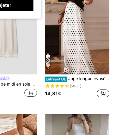
ejeter
5
Jupe longue évasée décontracté à pois pour femmes, en tissu non extensible, convient pour le port quotidien, blanc d'été printemps
argla
Entrepôt UE
 soie à design minimaliste de couleur unie avec bordure en dentelle, pour l'été et le printemps
(500+)
14,31€