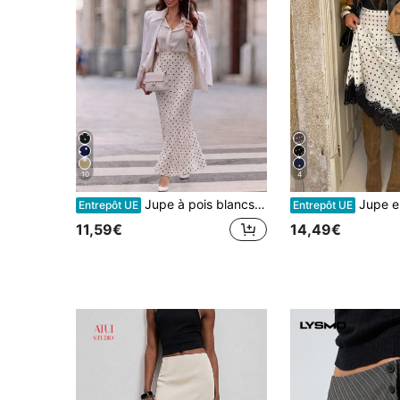
10
4
Jupe à pois blancs pour femmes, vêtements pour dames printemps/été, jupe de vacances. Pois, jupe à pois, jupe blanche, jupe élégante pour dames, jupe maxi décontractée, jupe ajustée taille haute, jupe de fête, jupe blanche pour femmes, vêtements de printemps, vêtements d'été.
Jupe en tissu tissé élégante pour fête avec patchwork à pois, couleu
Entrepôt UE
Entrepôt UE
11,59€
14,49€