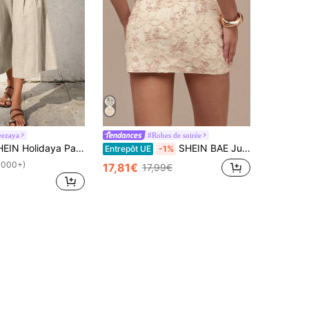
eezaya
#Robes de soirée
ya Pantalon capri en lin décontracté pour femmes, convient pour les loisirs, la plage et la maison
SHEIN BAE Jupe mini à fleurs 3D roses pour femmes, mini-culottes, été pour femmes, jupe de remise des diplômes
Entrepôt UE
-1%
1000+)
17,81€
17,99€