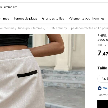
s Femme été
and down arrow keys to navigate search Dernière recherche and Rechercher et Tr
femmes
Tenues de plage
Grandes tailles
Vêtements pour hommes
pour femme
Jupes pour femmes
/
/
SHEIN 
avec ou
travail
SKU: s
7
,4
PR
Taille
34 
Gui
Pas votr