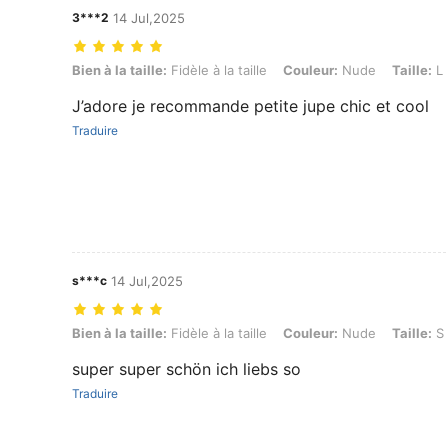
3***2
14 Jul,2025
Bien à la taille: Fidèle à la taille, Couleur: Nude, Taille: L
Bien à la taille:
Fidèle à la taille
Couleur:
Nude
Taille:
L
J’adore je recommande petite jupe chic et cool
Traduire
s***c
14 Jul,2025
Bien à la taille: Fidèle à la taille, Couleur: Nude, Taille: S
Bien à la taille:
Fidèle à la taille
Couleur:
Nude
Taille:
S
super super schön ich liebs so
Traduire