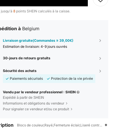
 jusqu'à
8
points SHEIN calculés à la caisse.
édition à
Belgium
Livraison gratuite(Commandes ≥ 39,00€)
Estimation de livraison:
4-9 jours ouvrés
30-jours de retours gratuits
Sécurité des achats
Paiements sécurisés
Protection de la vie privée
Vendu par le vendeur professionnel : SHEIN
Expédié à partir de SHEIN
Informations et obligations du vendeur
Pour signaler ce vendeur et/ou ce produit
iption
Blocs de couleur,Rayé,Fermeture éclair,Liseré contrastant,Poche,Mai