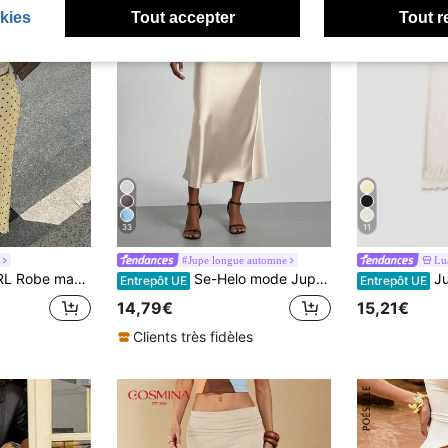
kies
Tout accepter
Tout r
33
11
#Jupe longue automne
Lu
pois jaune crème satin, convient aux femmes, pour le Nouvel An, pour les fêtes
Se-Helo mode Jupe Maxi Élastique Finition Satinée pour Femmes - Beige Décontracté Printemps, Style Sans Effort
Jupe midi en
Entrepôt UE
Entrepôt UE
14,79€
15,21€
Clients très fidèles