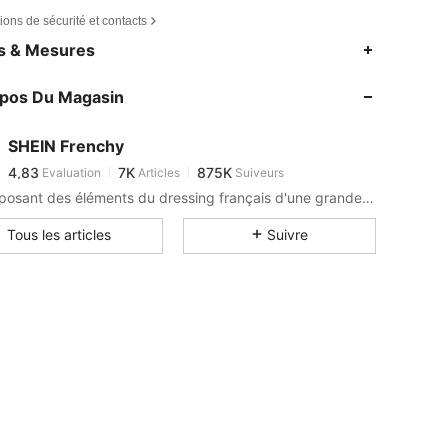
ions de sécurité et contacts
4,83
7K
875K
es & Mesures
4,83
7K
875K
opos Du Magasin
4,83
7K
875K
4,83
7K
875K
SHEIN Frenchy
4,83
7K
875K
Evaluation
Articles
Suiveurs
m***8
est en train de naviguer
4,83
7K
875K
En proposant des éléments du dressing français d'une grande élégance.
4,83
7K
875K
Tous les articles
Suivre
4,83
7K
875K
4,83
7K
875K
4,83
7K
875K