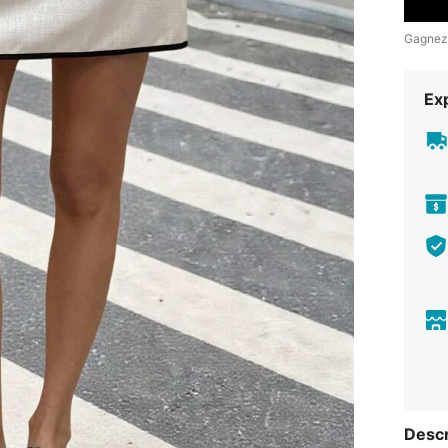
Gagnez
Exp
Descr