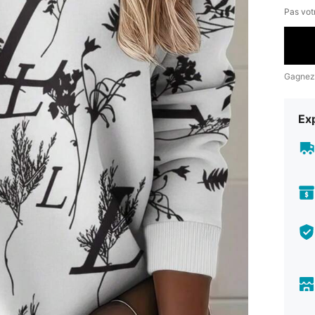
Pas votr
Gagnez
Exp