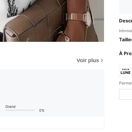
Descr
Informat
Taill
À Pr
Voir plus
Grand
0%