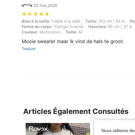
n***e
25 Feb,2026
Bien à la taille: Fidèle à la taille, Taille: 163 cm / 64 in, Poids: 60 
Bien à la taille:
Fidèle à la taille
Taille:
163 cm / 64 in
Po
Forme du corps:
Triangle inversé
Hanches:
95 cm / 37 in
Couleur:
Multicolore
Taille:
M
Mooie sweater maar ik vind de hals te groot.
Traduire
Articles Également Consultés
Nous utilisons des