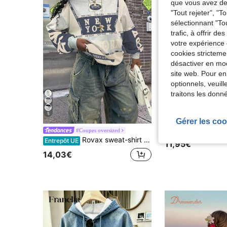
que vous avez dem
"Tout rejeter", "
sélectionnant "To
trafic, à offrir d
votre expérience 
cookies stricteme
désactiver en mod
site web. Pour en
optionnels, veuil
traitons les donn
5
7
Gérer les coo
#Coupes oversized
Rovax sweat-shirt décontracté à col ras-du-cou à manches longues avec motif créatif et épaules tombantes pour femmes
Entrepôt UE
11,95€
14,03€