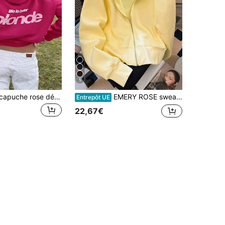
5
sweat-shirt à capuche rose décontracté pour femmes, manches longues avec cordon de serrage, sweat-shirt tricoté mignon à épaules tombantes, à la mode & sexy, convient pour les fêtes, l'extérieur, style Y2K
EMERY ROSE sweat-shirt à capuche style casual pour femmes, avec col à carreaux, manches longues, fermeture éclair et imprimé lettres
Entrepôt UE
22,67€