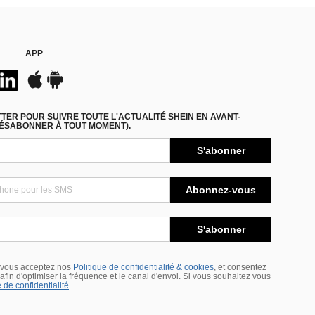
APP
ER POUR SUIVRE TOUTE L'ACTUALITÉ SHEIN EN AVANT-
DÉSABONNER À TOUT MOMENT).
S'abonner
Abonnez-vous
S'abonner
 vous acceptez nos
Politique de confidentialité & cookies
, et consentez
s afin d'optimiser la fréquence et le canal d'envoi. Si vous souhaitez vous
 de confidentialité
.