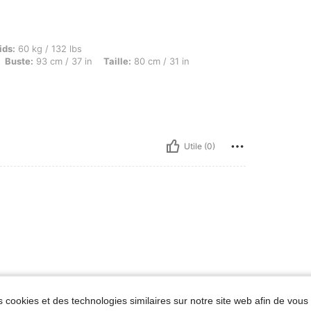
kg / 132 lbs, Forme du corps: Triangle inversé, Hanches: 95 cm / 37 in, Buste: 93 cm / 
ids:
60 kg / 132 lbs
Buste:
93 cm / 37 in
Taille:
80 cm / 31 in
Utile (0)
 cookies et des technologies similaires sur notre site web afin de vous 