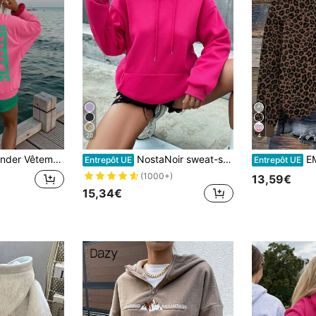
20
4
mps, resort pour femmes, Sweat-shirt-shirt de plage printemps été
NostaNoir sweat-shirt à capuche avec poche de kangourou, épaules tombantes et cordon de serrage, Top à manches longues
EMERY RO
Entrepôt UE
Entrepôt UE
(1000+)
13,59€
15,34€