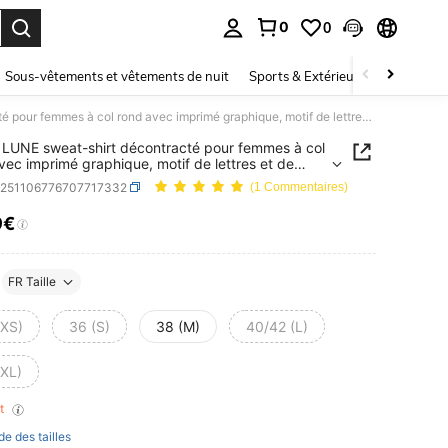
0
0
ouver. Press Enter to select.
Sous-vêtements et vêtements de nuit
Sports & Extérieur
Enfants
SHEIN LUNE sweat-shirt décontracté pour femmes à col rond avec imprimé graphique, motif de lettres et de feuilles/branches, manches longues, convient pour l'extérieur, les courses, l'automne/l'hiver
LUNE sweat-shirt décontracté pour femmes à col
vec imprimé graphique, motif de lettres et de
es/branches, manches longues, convient pour
z251106776707717332
(1 Commentaires)
ieur, les courses, l'automne/l'hiver
9€
ICE AND AVAILABILITY
FR Taille
(XS)
36 (S)
38 (M)
40/42 (L)
(XL)
nt
de des tailles