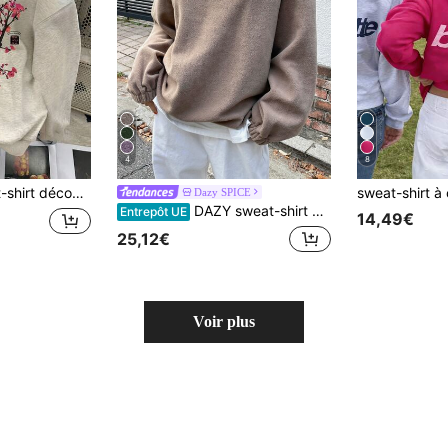
4
8
 avec capuche et imprimé floral pour femme
Dazy SPICE
DAZY sweat-shirt à capuche zippé à mi-hauteur avec broderie de montagne et de lettre, épaules tombantes, manches longues, vêtements d'automne pour femmes
Entrepôt UE
14,49€
25,12€
Voir plus