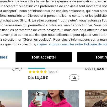
andé et de vous offrir la meilleure expérience de navigation possibl
Tout accepter" ou définir vos préférences de cookies à tout moment à vot
ut accepter", nous définirons tous les cookies optionnels, qui nous aide
es fonctionnalités améliorées et à personnaliser le contenu et les publici
d'achat avec SHEIN. En sélectionnant "Tout rejeter", vous autorisez l'uti
nt nécessaires qui permettent à notre site web de fonctionner. Vous po
ifiant les paramètres de votre navigateur, mais cela peut affecter le 
 savoir plus sur les cookies que nous utilisons et pour ajuster vos par
lez sélectionner "Gérer les cookies". Pour plus d'informations sur la ma
ées que nous collectons,
cliquez ici pour consulter notre Politique de con
22
kies
Tout accepter
Tout r
Sweat-shirt à capuche surdimensionné 100% coton pour femmes avec imprimé de cocotier, style de rue décontracté, ample et confortable pour l'automne et l'hiver
SHEIN EZwear sweat-shirt 
Muchica
Entrepôt UE
Muchica Sweat-shirt-shirt en tricot gris clair avec design brodé, Sweat-shirt-shirt pour femmes, Sweat-shirt-shirts pour femmes Y2K, Sweat-shirt-shirt gris
Entrepôt UE
11,38€
Dès
(1000+)
14,49€
Dès