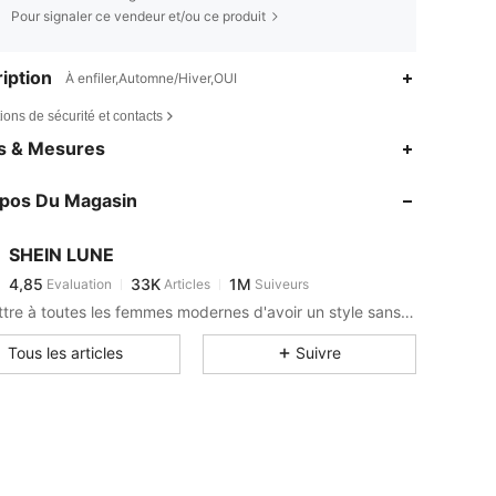
Pour signaler ce vendeur et/ou ce produit
iption
À enfiler,Automne/Hiver,OUI
ions de sécurité et contacts
4,85
33K
1M
es & Mesures
4,85
33K
1M
opos Du Magasin
4,85
33K
1M
4,85
33K
1M
SHEIN LUNE
4,85
33K
1M
Evaluation
Articles
Suiveurs
r***4
est en train de naviguer
4,85
33K
1M
Permettre à toutes les femmes modernes d'avoir un style sans limite.
4,85
33K
1M
Tous les articles
Suivre
4,85
33K
1M
4,85
33K
1M
4,85
33K
1M