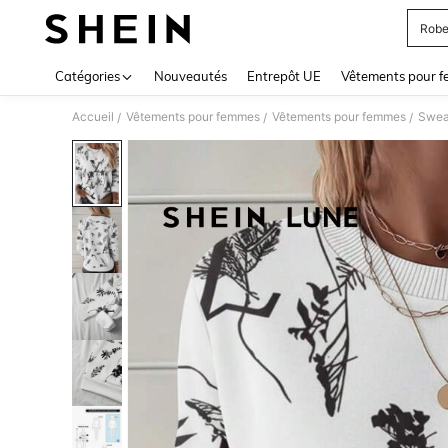
Robe
Use up 
Catégories
Nouveautés
Entrepôt UE
Vêtements pour 
Accueil
Vêtements pour femmes
Vêtements pour femmes
Swea
/
/
/