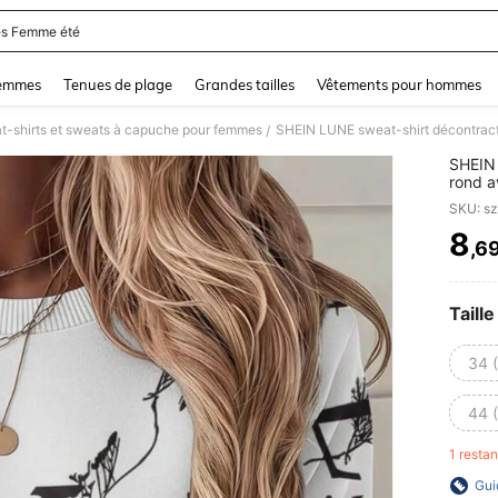
s Femme été
and down arrow keys to navigate search Dernière recherche and Rechercher et Tr
femmes
Tenues de plage
Grandes tailles
Vêtements pour hommes
t-shirts et sweats à capuche pour femmes
/
SHEIN 
rond a
feuill
SKU: s
l'extér
8
,6
PR
Taille
34 
44 
1 resta
Gui