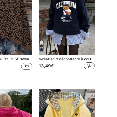
SE sweat-shirt col rond à épaules tombantes imprimé léopard pour femmes
sweat-shirt décontracté à col ras-du-cou à manches longues avec graphique d'ours de Californie pour femmes, printemps
13,49€