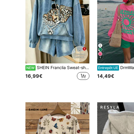
4
SHEIN Franclia Sweat-shirt femme minimaliste et décontracté, polyvalent, avec imprimé faux denim, manches longues, bleu, style mode, pour l'extérieur et style country
DrmWander Vêtements de vacances, printe
NEW
Entrepôt UE
16,99€
14,49€