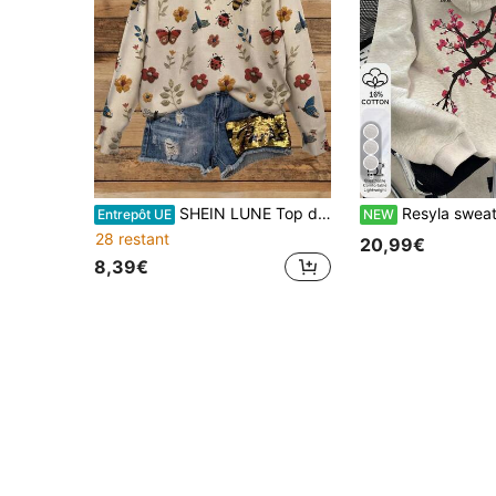
9
SHEIN LUNE Top décontracté à manches longues avec imprimé insecte et floral, col rond, convient pour le printemps et l'automne
Resyla sweat-shirt décontracté à manches longues
Entrepôt UE
NEW
28 restant
20,99€
8,39€