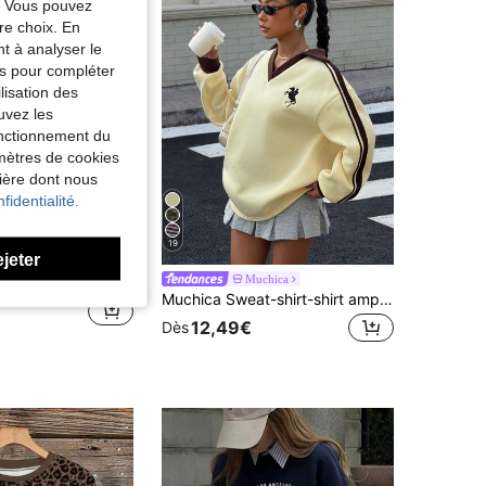
e. Vous pouvez
re choix. En
nt à analyser le
tés pour compléter
lisation des
uvez les
fonctionnement du
amètres de cookies
nière dont nous
fidentialité.
19
ejeter
décontracté et ample à manches longues, col épaules dégagées, gris clair, pour femmes. Tenue de plage/vacances, vêtement d'été pour femmes. Broderie 3D minimaliste et polyvalente, cerise, style tout-aller.
Muchica
Muchica Sweat-shirt-shirt ample à col polo femme pour l'automne/l'hiver, doublé thermique, avec couleurs contrastées et broderie de ruban. Idéal pour sortir, le streetwear, le style Y2K
12,49€
Dès