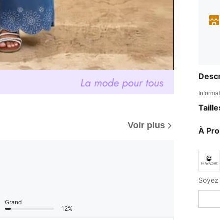
Descr
Informat
Taill
Voir plus
À Pr
Grand
12%