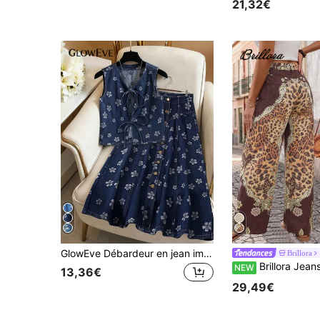
21,32€
#8 BEST-SELLERS
(100+)
GlowEve Débardeur en jean imprimé minimaliste pour femmes
Brillora
Brillora Jeans en denim pour femmes avec im
NEW
13,36€
29,49€