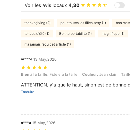
Voir les avis locaux
4,30
thanksgiving (2)
pour toutes les filles sexy (1)
bon maté
tenues d'été (1)
Bonne portabilité (1)
magnifique (1)
n'a jamais reçu cet article (1)
m***e
13 May,2026
Bien à la taille: Fidèle à la taille, Couleur: Jean clair, Taille: L
Bien à la taille:
Fidèle à la taille
Couleur:
Jean clair
Taill
ATTENTION, y'a que le haut, sinon est de bonne q
Traduire
n***a
15 May,2026