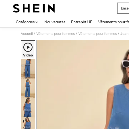
Ense
Use up 
Catégories
Nouveautés
Entrepôt UE
Vêtements pour 
Accueil
Vêtements pour femmes
Vêtements pour femmes
Jean
/
/
/
Video