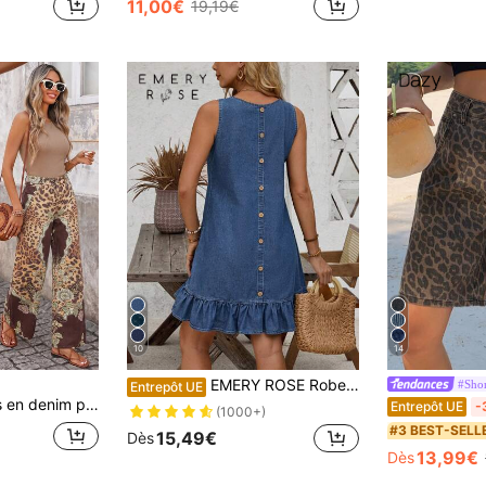
11,00€
19,19€
de Réservoir Denim femme
10
14
EMERY ROSE Robe en jean avec ourlet à volants boutonné dans le dos
#Shor
Entrepôt UE
primé léopard & floral, poches à boutons
Entrepôt UE
-
(1000+)
#3 BEST-SELL
15,49€
Dès
13,99€
Dès