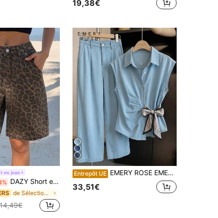
19,38€
de Surdimensionné Hauts en jean pour femmes
#1 BEST-SELLERS
(500+)
EMERY ROSE EMERY ROSE Ensemble décontracté en denim pour femmes composé d'un Top sans manches avec nœud et boutons devant, et d'un pantalon long
t en jean
Entrepôt UE
DAZY Short en jean droit délavé longueur genou avec moustaches de chat pour femmes
3%
33,51€
de Sélections de tendances K-J Denim femme
ERS
14,49€