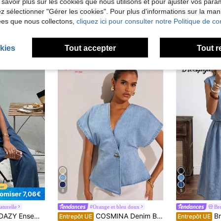
 savoir plus sur les cookies que nous utilisons et pour ajuster vos par
lez sélectionner "Gérer les cookies". Pour plus d'informations sur la ma
ées que nous collectons,
cliquez ici pour consulter notre Politique de con
kies
Tout accepter
Tout r
8
5
omiser 7,06€
turelle
#Orange et bleu doux
Br
de Hauts en jean pour femmes
#3 BEST-SELLERS
Y Ensemble 2 pièces pour femmes : camisole à volants & jean ample décontracté, petite taille
COSMINA Denim Blouse en jean à manches chauve-souris avec un seul bouton, mode pour femmes, été
Breezaya Ensemble d
Entrepôt UE
Entrepôt UE
(1000+)