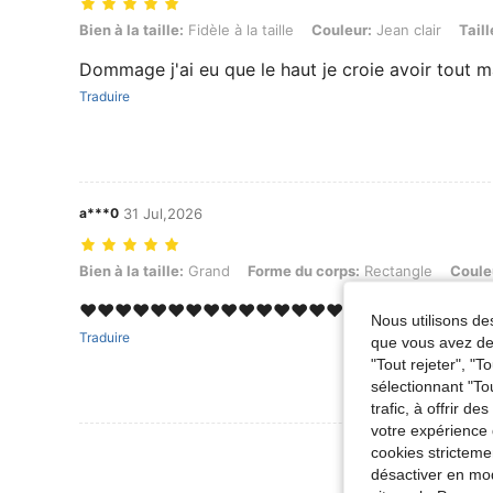
Bien à la taille: Fidèle à la taille, Couleur: Jean clair, Taille: S
Bien à la taille:
Fidèle à la taille
Couleur:
Jean clair
Taill
Dommage j'ai eu que le haut je croie avoir tout m
Traduire
a***0
31 Jul,2026
Bien à la taille: Grand, Forme du corps: Rectangle, Couleur: Jean brut
Bien à la taille:
Grand
Forme du corps:
Rectangle
Coule
❤️❤️❤️❤️❤️❤️❤️❤️❤️❤️❤️❤️❤️❤️❤️❤️❤️❤️❤️❤️❤️❤️❤️❤
Nous utilisons des
Traduire
que vous avez dem
"Tout rejeter", "
sélectionnant "To
trafic, à offrir d
votre expérience 
Voir Plus D
cookies stricteme
désactiver en mod