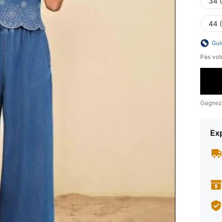
34 
44 
Gui
Pas votr
Gagnez
Exp