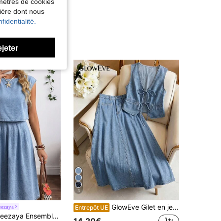
amètres de cookies
nière dont nous
fidentialité.
ejeter
4
GlowEve Gilet en jean décontracté à col en V et nœud devant pour femmes
eezaya
Entrepôt UE
écontracté pour femmes composé d'un Top en denim ample à manches chauve-souris et d'une jupe plissée, idéal pour les vacances et les déplacements, été
14,20€