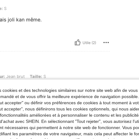
e:
S
ais joli kan même.
Utile (2)
, Taille: S
ur:
Jean brut
Taille:
S
️❤️❤️❤️❤️❤️❤️❤️❤️❤️
 cookies et des technologies similaires sur notre site web afin de vous 
andé et de vous offrir la meilleure expérience de navigation possibl
Tout accepter" ou définir vos préférences de cookies à tout moment à vot
ut accepter", nous définirons tous les cookies optionnels, qui nous aide
Utile (0)
es fonctionnalités améliorées et à personnaliser le contenu et les publici
d'achat avec SHEIN. En sélectionnant "Tout rejeter", vous autorisez l'uti
'avis
nt nécessaires qui permettent à notre site web de fonctionner. Vous po
ifiant les paramètres de votre navigateur, mais cela peut affecter le 