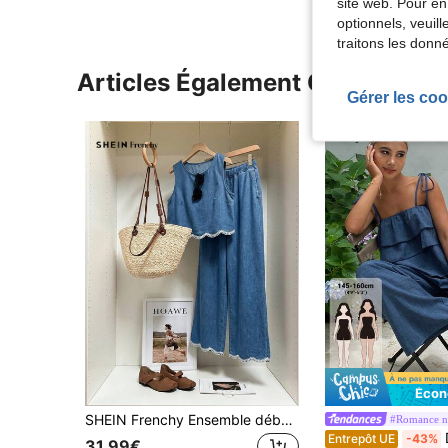
site web. Pour en
optionnels, veuil
traitons les donn
Articles Également Consultés
Gérer les coo
Écon
SHEIN Frenchy Ensemble débardeur en jean avec broderie végétale et garniture coquillage, et pantalon large en jean, style décontracté et vacances pour femmes
#Romance na
DAZ
Entrepôt UE
-43%
31,99€