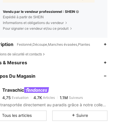
Vendu par le vendeur professionnel : SHEIN
Expédié à partir de SHEIN
Informations et obligations du vendeur
Pour signaler ce vendeur et/ou ce produit
iption
Festonné,Découpe,Manches évasées,Plantes
ions de sécurité et contacts
4,75
4.7K
1.1M
es & Mesures
4,75
4.7K
1.1M
opos Du Magasin
4,75
4.7K
1.1M
4,75
4.7K
1.1M
Travachic
4,75
4.7K
1.1M
Evaluation
Articles
Suiveurs
a***3
est en train de naviguer
4,75
4.7K
1.1M
Soyez transportée directement au paradis grâce à notre collection inspirée des tropiques.
4,75
4.7K
1.1M
Tous les articles
Suivre
4,75
4.7K
1.1M
4,75
4.7K
1.1M