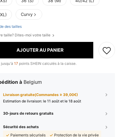
(XS)
36 (S)
38 (M)
40/42 (L)
Curvy
(XL)
de des tailles
e taille? Dites-moi votre taille
AJOUTER AU PANIER
 jusqu'à
17
points SHEIN calculés à la caisse.
édition à
Belgium
Livraison gratuite(Commandes ≥ 39,00€)
Estimation de livraison:
le 11 août et le 18 août
30-jours de retours gratuits
Sécurité des achats
Paiements sécurisés
Protection de la vie privée