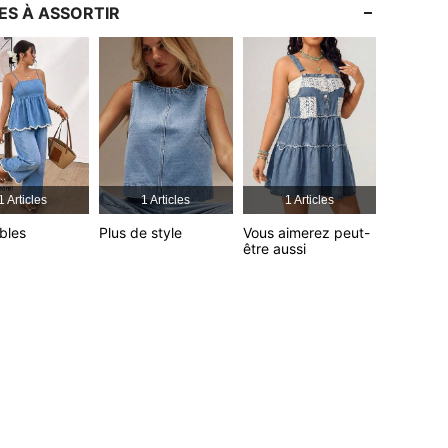
ES À ASSORTIR
4,75
4.7K
1.1M
1 Articles
1 Articles
1 Articles
bles
Plus de style
Vous aimerez peut-
être aussi