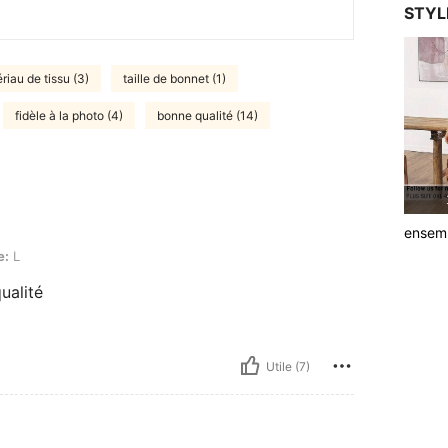
STYL
riau de tissu (3)
taille de bonnet (1)
fidèle à la photo (4)
bonne qualité (14)
ensem
e:
L
ualité
Utile (7)