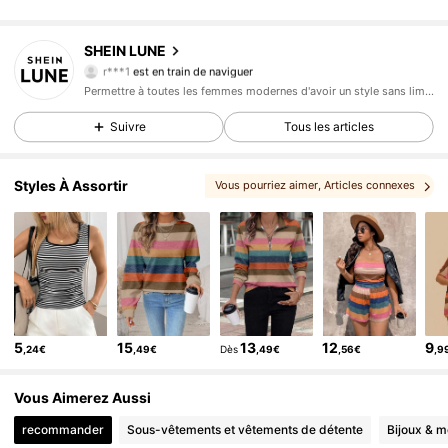
SHEIN LUNE
1M Suiveurs
4,85
r***1
est en train de naviguer
1M Suiveurs
4,85
Permettre à toutes les femmes modernes d'avoir un style sans limite.
1M Suiveurs
4,85
Suivre
Tous les articles
1M Suiveurs
4,85
Styles À Assortir
Vous pourriez aimer
, Articles connexes
1M Suiveurs
4,85
1M Suiveurs
4,85
1M Suiveurs
4,85
1M Suiveurs
4,85
1M Suiveurs
4,85
5
15
13
12
9
,24€
,49€
Dès
,49€
,56€
,9
1M Suiveurs
4,85
1M Suiveurs
4,85
Vous Aimerez Aussi
recommander
Sous-vêtements et vêtements de détente
Bijoux & m