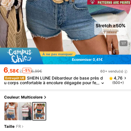
1/7
Économiser 0,41€
6
,58€
-5%
6,99€
60+ vendu(s)
SHEIN LUNE Débardeur de base près d
4,76
Entrepôt UE
u corps confortable à encolure dégagée pour fe
(500+)
mmes, adapté pour l'été
Couleur: Multicolore
Taille
FR