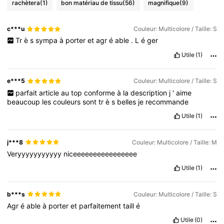
rachètera
(1)
bon matériau de tissu
(56)
magnifique
(9)
c***u
Couleur: Multicolore / Taille: S
Tr
è
s
sympa
à
porter
et
agr
é
able
.
L
é
ger
Utile
(1)
e***5
Couleur: Multicolore / Taille: S
parfait
article
au
top
conforme
à
la
description
j
'
aime
beaucoup
les
couleurs
sont
tr
è
s
belles
je
recommande
Utile
(1)
j***8
Couleur: Multicolore / Taille: M
Veryyyyyyyyyyy
niceeeeeeeeeeeeeeee
Utile
(1)
b***s
Couleur: Multicolore / Taille: S
Agr
é
able
à
porter
et
parfaitement
taill
é
Utile
(0)