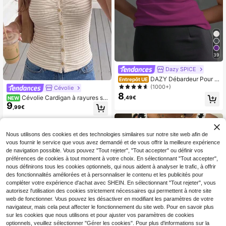
39
Dazy SPICE
DAZY Débardeur Pour F
Entrepôt UE
emmes À Col Rond Et Couleur Unie
(1000+)
Cévolie
8
Cévolie Cardigan à rayures st
,49€
NEW
9
yle français doux col V printemps/ét
,99€
é manches courtes à boutons abric
ot rayé
Nous utilisons des cookies et des technologies similaires sur notre site web afin de
vous fournir le service que vous avez demandé et de vous offrir la meilleure expérience
de navigation possible. Vous pouvez "Tout rejeter", "Tout accepter" ou définir vos
préférences de cookies à tout moment à votre choix. En sélectionnant "Tout accepter",
nous définirons tous les cookies optionnels, qui nous aident à analyser le trafic, à offrir
des fonctionnalités améliorées et à personnaliser le contenu et les publicités pour
compléter votre expérience d'achat avec SHEIN. En sélectionnant "Tout rejeter", vous
autorisez l'utilisation des cookies strictement nécessaires qui permettent à notre site
web de fonctionner. Vous pouvez les désactiver en modifiant les paramètres de votre
navigateur, mais cela peut affecter le fonctionnement du site web. Pour en savoir plus
sur les cookies que nous utilisons et pour ajuster vos paramètres de cookies
optionnels, veuillez sélectionner "Gérer les cookies". Pour plus d'informations sur la