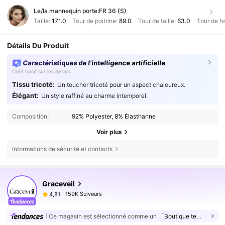
Le/la mannequin porte:
FR 36 (S)
Taille:
171.0
Tour de poitrine:
89.0
Tour de taille:
63.0
Tour de h
Détails Du Produit
Caractéristiques de l'intelligence artificielle
Créé basé sur les détails
Tissu tricoté:
Un toucher tricoté pour un aspect chaleureux.
Élégant:
Un style raffiné au charme intemporel.
Composition:
92% Polyester, 8% Élasthanne
Voir plus
Informations de sécurité et contacts
159K Suiveurs
4,81
Graceveil
159K Suiveurs
4,81
d***r
est en train de naviguer
159K Suiveurs
4,81
Ce magasin est sélectionné comme un
「Boutique tendance」
159K Suiveurs
4,81