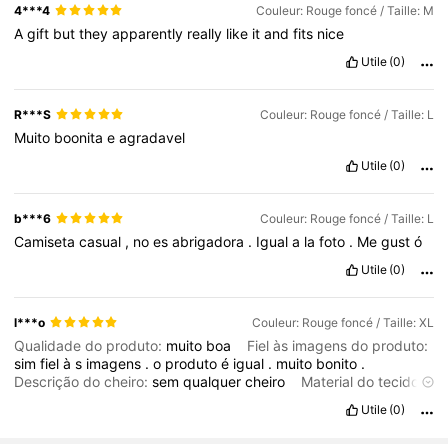
4***4
Couleur: Rouge foncé / Taille: M
A
gift
but
they
apparently
really
like
it
and
fits
nice
Utile
(0)
R***S
Couleur: Rouge foncé / Taille: L
Muito
boonita
e
agradavel
Utile
(0)
b***6
Couleur: Rouge foncé / Taille: L
Camiseta
casual
,
no
es
abrigadora
.
Igual
a
la
foto
.
Me
gust
ó
Utile
(0)
l***o
Couleur: Rouge foncé / Taille: XL
Qualidade do produto:
muito
boa
Fiel às imagens do produto:
sim
fiel
à
s
imagens
.
o
produto
é
igual
.
muito
bonito
.
Descrição do cheiro:
sem
qualquer
cheiro
Material do tecido:
o
material
é
bom
.
Em forma:
perfeito
Utile
(0)