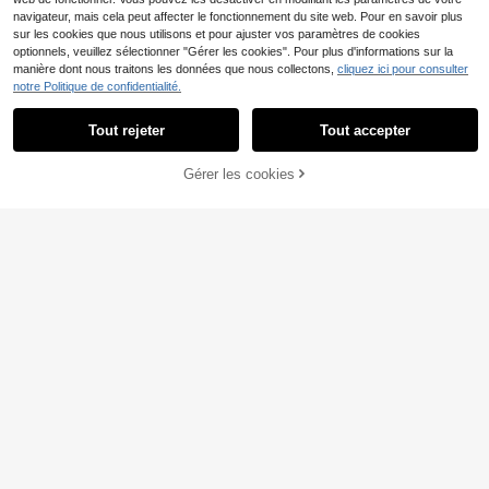
navigateur, mais cela peut affecter le fonctionnement du site web. Pour en savoir plus
sur les cookies que nous utilisons et pour ajuster vos paramètres de cookies
optionnels, veuillez sélectionner "Gérer les cookies". Pour plus d'informations sur la
manière dont nous traitons les données que nous collectons,
cliquez ici pour consulter
notre Politique de confidentialité.
Tout rejeter
Tout accepter
#Manie métallique
Top bandeau moulant ex
Graceveil
Entrepôt UE
tensible pour femme, revêtement P
7
Gérer les cookies
Graceveil T-shirt décontracté et pol
AJOUTER AU PANIER
,72€
U doré métallique, style mode d'été,
yvalent pour femmes, col rond, ourl
13
adapté pour boîte de nuit, soirée, te
,99€
et asymétrique, patchwork en dent
nue quotidienne, festival de musiqu
elle, manches longues, couleur unie
e et concert, Y2K
brillante