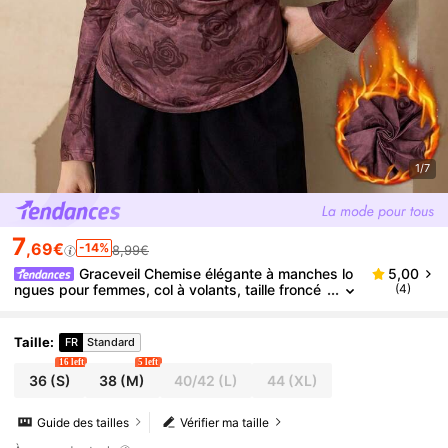
1/7
7
,69€
-14%
8,99€
Graceveil Chemise élégante à manches lo
5,00
ngues pour femmes, col à volants, taille froncé
(4)
e, imprimé rose bordeaux, pour sorties et rende
z-vous, automne/hiver
Taille
:
FR
Standard
16 left
5 left
36
(S)
38
(M)
40/42
(L)
44
(XL)
Guide des tailles
Vérifier ma taille