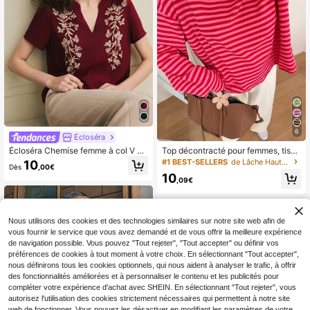
6
Écloséra
Écloséra Chemise femme à col V él
Top décontracté pour femmes, tissu
égante et de style rétro français, à
côtelé à rayures contrastées, port q
#1 BEST-SELLERS
de Lâche Hauts de nuit doux
10
Dès
,00€
manches courtes, avec broderie, en
uotidien, printemps/automne, chic &
10
couleur rouge vin pour le printemps
élégant
,09€
et l'été. Top décontracté pour femm
e, idéal pour les vacances d'été et l
es sorties casual.
Nous utilisons des cookies et des technologies similaires sur notre site web afin de
vous fournir le service que vous avez demandé et de vous offrir la meilleure expérience
de navigation possible. Vous pouvez "Tout rejeter", "Tout accepter" ou définir vos
préférences de cookies à tout moment à votre choix. En sélectionnant "Tout accepter",
nous définirons tous les cookies optionnels, qui nous aident à analyser le trafic, à offrir
des fonctionnalités améliorées et à personnaliser le contenu et les publicités pour
compléter votre expérience d'achat avec SHEIN. En sélectionnant "Tout rejeter", vous
autorisez l'utilisation des cookies strictement nécessaires qui permettent à notre site
web de fonctionner. Vous pouvez les désactiver en modifiant les paramètres de votre