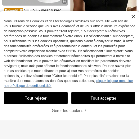
omne, hauts à manches longues, vê
30
t l'été
12
,87€
-4%
13,49€
tements de rentrée scolaire, vêteme
SHEIN EZwear 4 pièces
nts d'automne pour femmes
Entrepôt UE
Hauts de plage décontractés ajusté
#1 BEST-SELLERS
de Court Débardeurs et camisoles pour femmes
s et courts pour femmes en noir, ka
11
Nous utilisons des cookies et des technologies similaires sur notre site web afin de
,38€
11,49€
ki, marron et blanc
vous fournir le service que vous avez demandé et de vous offrir la meilleure expérience
de navigation possible. Vous pouvez "Tout rejeter", "Tout accepter" ou définir vos
9
préférences de cookies à tout moment à votre choix. En sélectionnant "Tout accepter",
#Tenues décontractées
nous définirons tous les cookies optionnels, qui nous aident à analyser le trafic, à offrir
des fonctionnalités améliorées et à personnaliser le contenu et les publicités pour
Hanevo Top polyvalent
Entrepôt UE
et décontracté pour usage quotidie
compléter votre expérience d'achat avec SHEIN. En sélectionnant "Tout rejeter", vous
#2 BEST-SELLERS
de Tissu Débardeurs frais sans manches
n avec garniture en dentelle pour fe
autorisez l'utilisation des cookies strictement nécessaires qui permettent à notre site
3
Dès
,43€
-50%
6,99€
mmes
web de fonctionner. Vous pouvez les désactiver en modifiant les paramètres de votre
navigateur, mais cela peut affecter le fonctionnement du site web. Pour en savoir plus
sur les cookies que nous utilisons et pour ajuster vos paramètres de cookies
optionnels, veuillez sélectionner "Gérer les cookies". Pour plus d'informations sur la
manière dont nous traitons les données que nous collectons,
cliquez ici pour consulter
notre Politique de confidentialité.
19
Afficher les articles similaires en stock
Voir tout
Dazy SPICE
Tout rejeter
Tout accepter
Désolés, ce produit est épuisé.
14
DAZY Débardeur décont
Entrepôt UE
7
racté ajusté de couleur unie pour fe
,99€
Muchica
mmes, idéal pour les vacances d'ét
Gérer les cookies
EN RUPTURE DE STOCK
Muchica T-shirt décontr
29
Entrepôt UE
é
acté à manches courtes, col contra
(1000+)
Sweetra
sté, tricoté rayé pour femmes
9
Dès
,99€
Sweetra Nouveau déba
Entrepôt UE
rdeur élégant en tissu brillant pour f
(1000+)
emme, coupe ajustée à la taille, po
8