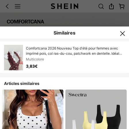
Similaires
Comfortcana 2026 Nouveau Top d'été pour femmes avec
imprimé pois, col ras-du-cou, patchwork en dentelle. Idéal
pour la Saint-Valentin, les vacances de printemps, le
Multicolore
carnaval, la plage, les fêtes d'anniversaire, les sorties, les
3,83€
vacances. Blouse décontractée Y2K à pois marron pour
femmes
Articles similaires