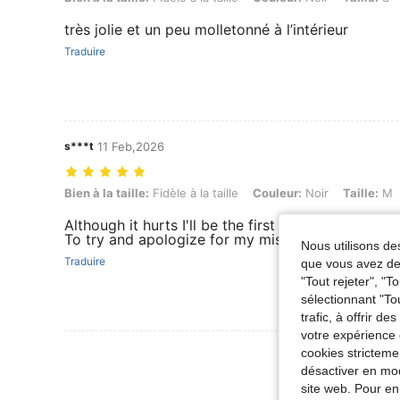
très jolie et un peu molletonné à l’intérieur
Traduire
s***t
11 Feb,2026
Bien à la taille: Fidèle à la taille, Couleur: Noir, Taille: M
Bien à la taille:
Fidèle à la taille
Couleur:
Noir
Taille:
M
Although it hurts I'll be the first to say that I w
To try and apologize for my mistakes
Nous utilisons des
Traduire
que vous avez dem
"Tout rejeter", "
sélectionnant "To
trafic, à offrir d
votre expérience 
cookies stricteme
désactiver en mod
site web. Pour en