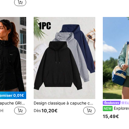
de Vestes d'extérieur pour femmes
)
omiser 0,01€
Veste Softshell à Capuche GRIM PANDA pour Femmes, Manteau avec Poche Zippée, Printemps/Automne, Randonnée, Trekking, Camping, Escalade, Veste de Sport Décontractée pour l'Extérieur
Design classique à capuche combiné à un style décontracté pour l'extérieur, cette veste convient à toutes les saisons et à diverses occasions. Sports
Ex
Exploreva Exploreva Veste minimaliste à manches 
NEW
10,20€
3€
Dès
15,49€