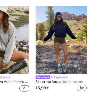
ploreva
Exploreva
lair, décontractée, polyvalente, pour usage quotidien et voyage, protection solaire, manches longues
Exploreva Veste décontractée d'extérieur pour femmes avec patchwork en maille
15,99€