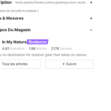
iption
Veste polaire,Plantes,Lettres,graphique,Avec doublure
ions de sécurité et contacts
4,81
1.8K
217K
es & Mesures
4,81
1.8K
217K
opos Du Magasin
4,81
1.8K
217K
4,81
1.8K
217K
In My Nature
4,81
1.8K
217K
Evaluation
Articles
Suiveurs
l***9
est en train de naviguer
4,81
1.8K
217K
o-to destination for outdoor gear that takes on nature.
4,81
1.8K
217K
Tous les articles
Suivre
4,81
1.8K
217K
4,81
1.8K
217K
4,81
1.8K
217K