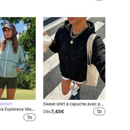
Sweat-shirt à capuche avec poche kangourou pour femmes, style décontracté et ample, convient pour le printemps/l'automne, le port quotidien décontracté, les sports en plein air et à la maison
ploreva
longues avec poches et fermeture éclair, rayures et blocs de couleurs, pour femmes, pour l'extérieur
7,45€
Dès