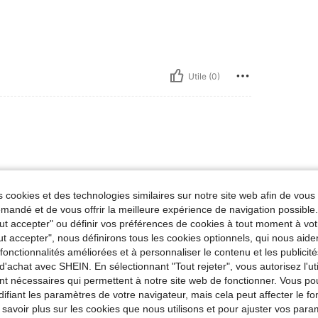
Utile (0)
as wrong Oh, I know I'm probably much too late
 cookies et des technologies similaires sur notre site web afin de vous 
andé et de vous offrir la meilleure expérience de navigation possibl
Tout accepter" ou définir vos préférences de cookies à tout moment à vot
ut accepter", nous définirons tous les cookies optionnels, qui nous aide
Utile (0)
es fonctionnalités améliorées et à personnaliser le contenu et les publici
d'achat avec SHEIN. En sélectionnant "Tout rejeter", vous autorisez l'uti
nt nécessaires qui permettent à notre site web de fonctionner. Vous po
ifiant les paramètres de votre navigateur, mais cela peut affecter le 
 savoir plus sur les cookies que nous utilisons et pour ajuster vos par