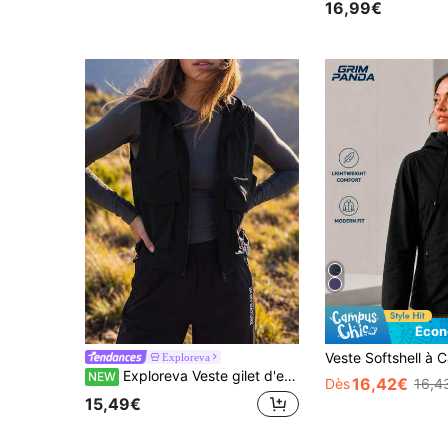
16,99€
#2 BEST-SELLERS
(1000+
Écon
Exploreva
Exploreva Veste gilet d'extérieur pour femme avec fermeture éclair avant et poches utilitaires
NEW
16,42€
Dès
16,4
15,49€