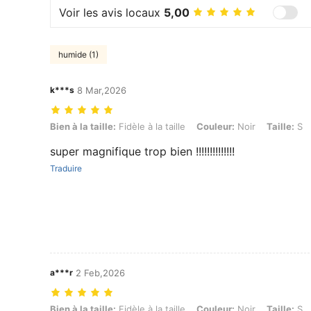
Voir les avis locaux
5,00
humide (1)
k***s
8 Mar,2026
Bien à la taille: Fidèle à la taille, Couleur: Noir, Taille: S
Bien à la taille:
Fidèle à la taille
Couleur:
Noir
Taille:
S
super magnifique trop bien !!!!!!!!!!!!!!
Traduire
a***r
2 Feb,2026
Bien à la taille: Fidèle à la taille, Couleur: Noir, Taille: S
Bien à la taille:
Fidèle à la taille
Couleur:
Noir
Taille:
S