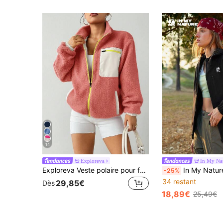
14
Exploreva
In My Na
Exploreva Veste polaire pour femme avec fermeture éclair avant, manches longues et poches, pour l'extérieur
In My Nature Veste décontractée pour femmes avec fermeture éclair, cordo
-25%
34 restant
29,85€
Dès
18,89€
25,49€