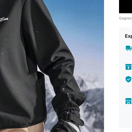
Gagnez
Exp