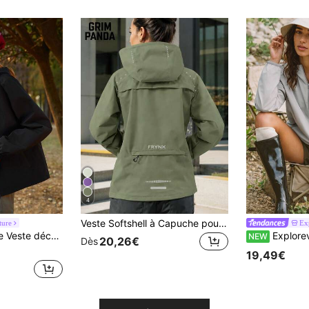
4
Veste Softshell à Capuche pour Femmes GRIM PANDA, Avec Poches Zippées, Et , Poche Dos Réfléchissante, Veste de Randonnée Extérieure Camping Jogging Sports
ture
Ex
n de serrage et capuche, coupe-vent et imperméable, pour l'extérieur
Exploreva Veste femme couleur unie à fermeture éc
NEW
20,26€
Dès
19,49€