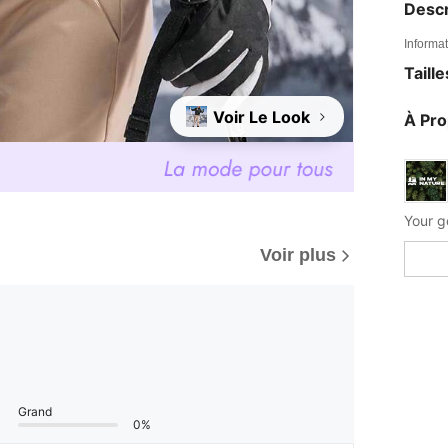
Descr
Informat
Taill
Voir Le Look
À Pr
Your g
Voir plus
Grand
0%