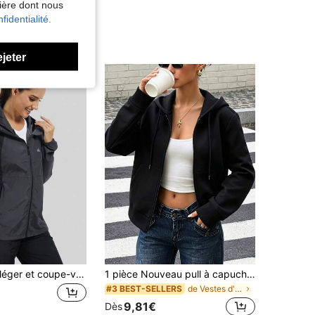
nière dont nous
fidentialité.
ejeter
Imperméable léger et coupe-vent à capuche pour femmes, adapté au port extérieur et aux sports
1 pièce Nouveau pull à capuche tricoté de couleur unie, veste pull ample décontractée pour femmes, sport printemps/automne
de Vestes d'extérieur pour femmes
#3 BEST-SELLERS
9,81€
Dès