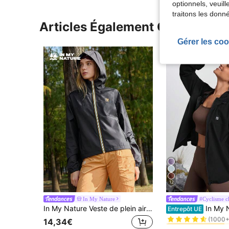
optionnels, veuil
traitons les donn
Articles Également Consultés
Gérer les coo
12
In My Nature
#Cyclisme c
#2 BEST-SELLERS
In My Nature Veste de plein air à capuche décontractée pour femmes
In My Nature Veste à capuche à manches longu
Entrepôt UE
(1000+
#2 BEST-SELLERS
#2 BEST-SELLERS
14,34€
(1000+
(1000+