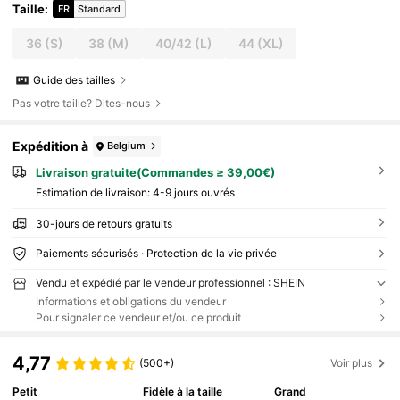
Taille
:
FR
Standard
36
(S)
38
(M)
40/42
(L)
44
(XL)
Guide des tailles
Pas votre taille? Dites-nous
Expédition à
Belgium
Livraison gratuite(Commandes ≥ 39,00€)
Estimation de livraison:
4-9 jours ouvrés
30-jours de retours gratuits
Paiements sécurisés · Protection de la vie privée
Vendu et expédié par le vendeur professionnel : SHEIN
Informations et obligations du vendeur
Pour signaler ce vendeur et/ou ce produit
4,77
(500+)
Voir plus
Petit
Fidèle à la taille
Grand