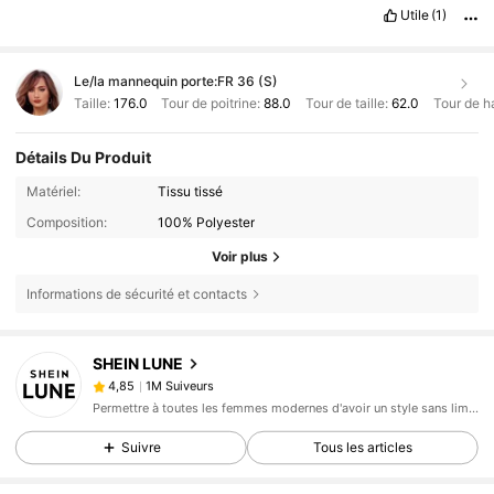
Utile
(1)
Le/la mannequin porte:
FR 36 (S)
Taille:
176.0
Tour de poitrine:
88.0
Tour de taille:
62.0
Tour de h
Détails Du Produit
Matériel:
Tissu tissé
Composition:
100% Polyester
Voir plus
Informations de sécurité et contacts
1M Suiveurs
4,85
SHEIN LUNE
1M Suiveurs
4,85
3***3
est en train de naviguer
Permettre à toutes les femmes modernes d'avoir un style sans limite.
1M Suiveurs
4,85
Suivre
Tous les articles
1M Suiveurs
4,85
1M Suiveurs
4,85