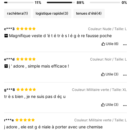
11%
89%
0%
rachètera
(1)
logistique rapide
(3)
tenues d'été
(4)
c***3
Couleur: Nude / Taille: L
Magnifique
veste
d
’é
t
é
tr
è
s
l
é
g
è
re
fausse
poche
Utile
(6)
e***d
Couleur: Noir / Taille: L
j
'
adore
,
simple
mais
efficace
!
Utile
(3)
g***8
Couleur: Militaire verte / Taille: XL
tr
è
s
bien
,
je
ne
suis
pas
d
éç
u
Utile
(3)
r***e
Couleur: Militaire verte / Taille: L
j
adore
,
ele
est
g
é
niale
à
porter
avec
une
chemise