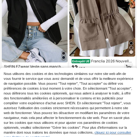
Franclia 2026 Nouvelle
Entrepôt UE
veste sans manches à taille cintrée
12
SHEIN EZwear Veste sans manches
,49€
pour le printemps/été, design de car
zippée avec poches rabattables po
12
digan col V style minimaliste et urba
Nous utilisons des cookies et des technologies similaires sur notre site web afin de
Dès
,49€
ur l'automne/l'hiver
in avec taille cintrée et poches latér
vous fournir le service que vous avez demandé et de vous offrir la meilleure expérience
ales, silhouette sans manches, man
de navigation possible. Vous pouvez "Tout rejeter", "Tout accepter" ou définir vos
teau trench kaki pour femmes
préférences de cookies à tout moment à votre choix. En sélectionnant "Tout accepter",
nous définirons tous les cookies optionnels, qui nous aident à analyser le trafic, à offrir
des fonctionnalités améliorées et à personnaliser le contenu et les publicités pour
compléter votre expérience d'achat avec SHEIN. En sélectionnant "Tout rejeter", vous
autorisez l'utilisation des cookies strictement nécessaires qui permettent à notre site
web de fonctionner. Vous pouvez les désactiver en modifiant les paramètres de votre
navigateur, mais cela peut affecter le fonctionnement du site web. Pour en savoir plus
sur les cookies que nous utilisons et pour ajuster vos paramètres de cookies
Afficher les articles similaires en stock
Voir tout
optionnels, veuillez sélectionner "Gérer les cookies". Pour plus d'informations sur la
manière dont nous traitons les données que nous collectons,
cliquez ici pour consulter