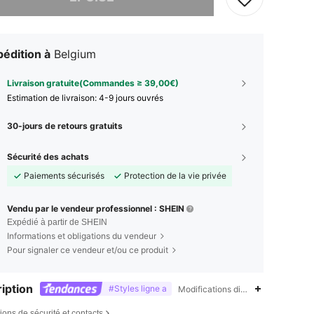
édition à
Belgium
Livraison gratuite(Commandes ≥ 39,00€)
Estimation de livraison:
4-9 jours ouvrés
30-jours de retours gratuits
Sécurité des achats
Paiements sécurisés
Protection de la vie privée
Vendu par le vendeur professionnel : SHEIN
Expédié à partir de SHEIN
Informations et obligations du vendeur
Pour signaler ce vendeur et/ou ce produit
iption
#Styles ligne a
Modifications dimensionnelles des
ions de sécurité et contacts