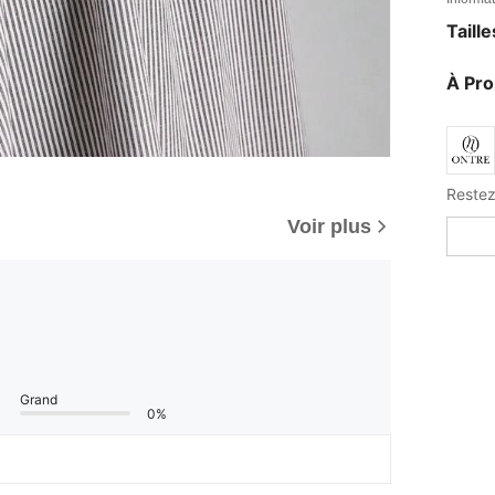
Taill
À Pr
Restez
Voir plus
Grand
0%