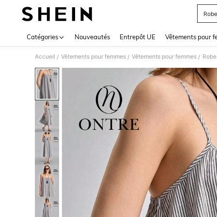
Robe
Use up 
Catégories
Nouveautés
Entrepôt UE
Vêtements pour 
Accueil
Vêtements pour femmes
Vêtements pour femmes
Robe
/
/
/