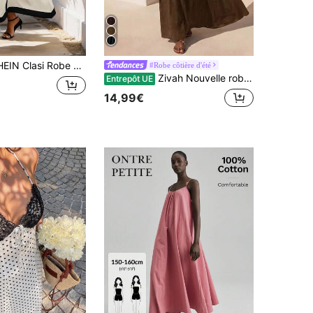
lasi Robe d'été casual sans manches bicolore long pour femme
#Robe côtière d'été
Zivah Nouvelle robe longue ample en lin marron avec garniture en dentelle, style camisole trapèze, décontractée pour l'été, les vacances et les trajets quotidiens, convient pour le port quotidien, les vacances, les festivals de musique, les voyages, les plages, les fêtes, les tenues d'aéroport, les tenues de brunch, le style bohème, nomade, décontracté, les trajets, la tenue de remise des diplômes, la tenue de concert country, les affaires
Entrepôt UE
14,99€