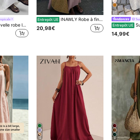
15
INAWLY Robe à fines bretelles élégante et sexy pour femme, parfaite pour les vacances
ropicale
Su
Entrepôt UE
Ontre 2026SS Nouvelle robe longue d'été pour femmes, style vacances en tissu tissé de couleur unie populaire. Robe plissée sans manches à encolure carrée, style minimaliste élégant urbain chic pour le travail, les vacances d'été, les mariages, les fêtes. Robe longue ample et confortable à la mode, best-seller pour femmes
Sunnyshic Robe maxi à
Entrepôt UE
20,98€
14,99€
18
8