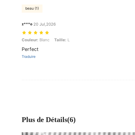
beau (1)
z***o
20 Jul,2026
Couleur: Blanc, Taille: L
Couleur:
Blanc
Taille:
L
Perfect
Traduire
Plus de Détails(6)