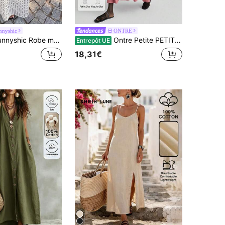
nnyshic
ONTRE
 col en V, dos nu avec laçage à la taille, imprimé pois et dentelle. Élégante pour les vacances, les sorties et les mariages. Tenue minimaliste pour un port quotidien.
Ontre Petite PETITE 2026 SS Nouvelle robe ample de couleur unie rose en forme de ligne A pour femmes
Entrepôt UE
18,31€