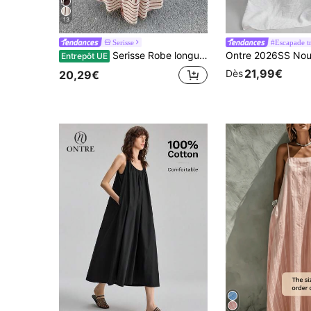
13
Serisse
#Escapade t
Serisse Robe longue à bretelles femme à rayures et volants, décontractée, pour vacances et usage quotidien
Entrepôt UE
21,99€
Dès
20,29€