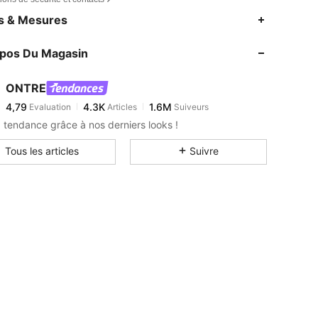
4,79
4.3K
1.6M
es & Mesures
4,79
4.3K
1.6M
opos Du Magasin
4,79
4.3K
1.6M
4,79
4.3K
1.6M
ONTRE
4,79
4.3K
1.6M
Evaluation
Articles
Suiveurs
a***7
est en train de naviguer
4,79
4.3K
1.6M
 tendance grâce à nos derniers looks !
4,79
4.3K
1.6M
Tous les articles
Suivre
4,79
4.3K
1.6M
4,79
4.3K
1.6M
4,79
4.3K
1.6M