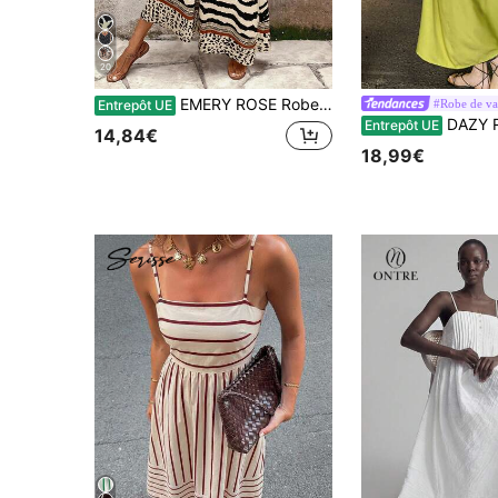
20
EMERY ROSE Robe longue ample à imprimé léopard pour femmes, élégante pour le port quotidien et les vacances, été
#Robe de va
Entrepôt UE
DAZY Robe longue ample et sans dos de couleur un
Entrepôt UE
14,84€
18,99€