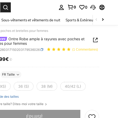
0
0
ouver. Press Enter to select.
Sous-vêtements et vêtements de nuit
Sports & Extérieur
Enfants
 poches et bretelles pour femmes
Ontre Robe ample à rayures avec poches et
les pour femmes
z260317150203179536026
(1 Commentaires)
,99€
ICE AND AVAILABILITY
FR Taille
(XS)
36 (S)
38 (M)
40/42 (L)
de des tailles
e taille? Dites-moi votre taille
 ce produit est épuisé.
ÉPUISÉ