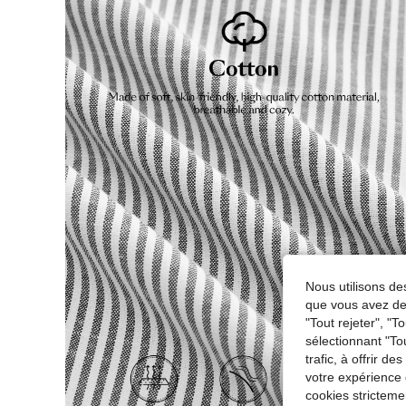
Nous utilisons des
que vous avez dem
"Tout rejeter", "
sélectionnant "To
trafic, à offrir d
votre expérience 
cookies stricteme