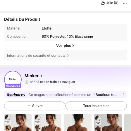
Utile
(0)
Détails Du Produit
Matériel:
Étoffe
Composition:
90% Polyester, 10% Élasthanne
Voir plus
Informations de sécurité et contacts
Minker
17K Suiveurs
4,84
s***3
est en train de naviguer
17K Suiveurs
4,84
Ce magasin est sélectionné comme un
「Boutique tendance」
17K Suiveurs
4,84
Suivre
Tous les articles
17K Suiveurs
4,84
17K Suiveurs
4,84
17K Suiveurs
4,84