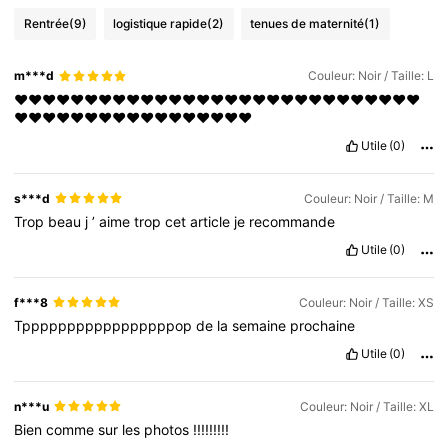
Rentrée
(9)
logistique rapide
(2)
tenues de maternité
(1)
m***d
Couleur: Noir / Taille: L
❤️❤️❤️❤️❤️❤️❤️❤️❤️❤️❤️❤️❤️❤️❤️❤️❤️❤️❤️❤️❤️❤️❤️❤️❤️❤️❤️❤️❤️
❤️❤️❤️❤️❤️❤️❤️❤️❤️❤️❤️❤️❤️❤️❤️❤️❤️
Utile
(0)
s***d
Couleur: Noir / Taille: M
Trop
beau
j
’
aime
trop
cet
article
je
recommande
Utile
(0)
f***8
Couleur: Noir / Taille: XS
Tpppppppppppppppppop
de
la
semaine
prochaine
Utile
(0)
n***u
Couleur: Noir / Taille: XL
Bien
comme
sur
les
photos
!!!!!!!!!