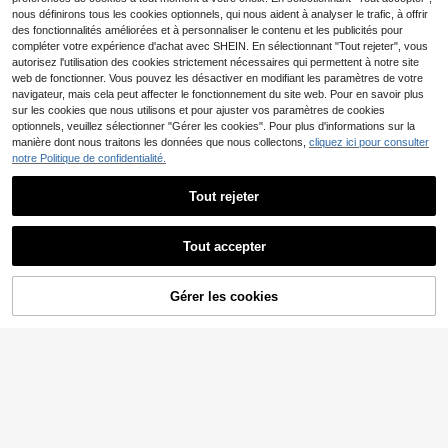
nous définirons tous les cookies optionnels, qui nous aident à analyser le trafic, à offrir
des fonctionnalités améliorées et à personnaliser le contenu et les publicités pour
compléter votre expérience d'achat avec SHEIN. En sélectionnant "Tout rejeter", vous
autorisez l'utilisation des cookies strictement nécessaires qui permettent à notre site
web de fonctionner. Vous pouvez les désactiver en modifiant les paramètres de votre
navigateur, mais cela peut affecter le fonctionnement du site web. Pour en savoir plus
sur les cookies que nous utilisons et pour ajuster vos paramètres de cookies
optionnels, veuillez sélectionner "Gérer les cookies". Pour plus d'informations sur la
manière dont nous traitons les données que nous collectons,
cliquez ici pour consulter
notre Politique de confidentialité.
27
Tout rejeter
NcmRyu
NcmRyu 1 pièce Legging de yoga, fi
tness, course, tennis, entraînement,
11
Tout accepter
Dès
,60€
sport de plein air pour femmes, exte
14
nsible et sans couture, printemps
SHEIN Leggings de yog
Entrepôt UE
Gérer les cookies
AJOUTER AU PANIER
a amincissants et galbants de forme
14
,99€
extérieure décontractée avec desig
n lettrage taille haute pour femmes