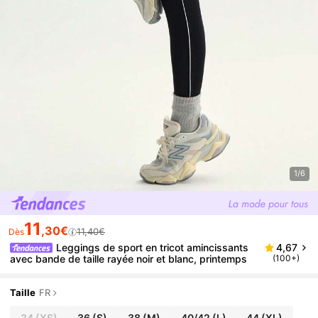
1/6
11
,30€
11,40€
Dès
Leggings de sport en tricot amincissants
4,67
avec bande de taille rayée noir et blanc, printemps
(100+)
Taille
FR
34
(XS)
36
(S)
38
(M)
40/42
(L)
44
(XL)