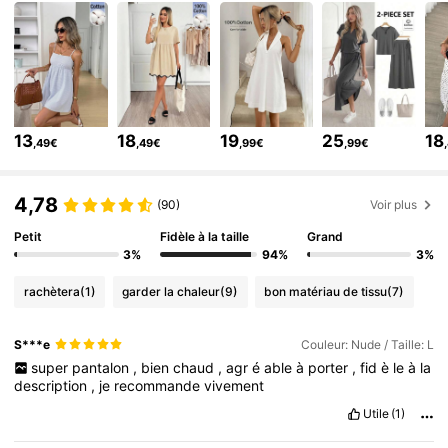
250K Suiveurs
4,69
250K Suiveurs
4,69
250K Suiveurs
4,69
250K Suiveurs
4,69
13
18
19
25
18
,49€
,49€
,99€
,99€
250K Suiveurs
4,69
250K Suiveurs
4,69
4,78
(90)
Voir plus
250K Suiveurs
4,69
Petit
Fidèle à la taille
Grand
3%
94%
3%
rachètera
(1)
garder la chaleur
(9)
bon matériau de tissu
(7)
S***e
Couleur: Nude / Taille: L
super
pantalon
,
bien
chaud
,
agr
é
able
à
porter
,
fid
è
le
à
la
description
,
je
recommande
vivement
Utile
(1)