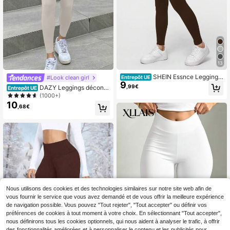
13
SHEIN Essnce Leggings
#Look clean girl
Entrepôt UE
9
longs et minces pour femmes, de co
,99€
DAZY Leggings décontr
Entrepôt UE
uleur unie, polyvalents et décontrac
actés de couleur unie à taille haute
(1000+)
tés, convenant pour le printemps et
pour femmes, pour le port quotidien,
10
l'automne
,68€
collants d'automne, école
Nous utilisons des cookies et des technologies similaires sur notre site web afin de
vous fournir le service que vous avez demandé et de vous offrir la meilleure expérience
de navigation possible. Vous pouvez "Tout rejeter", "Tout accepter" ou définir vos
préférences de cookies à tout moment à votre choix. En sélectionnant "Tout accepter",
nous définirons tous les cookies optionnels, qui nous aident à analyser le trafic, à offrir
des fonctionnalités améliorées et à personnaliser le contenu et les publicités pour