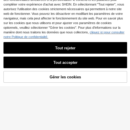
compléter votre expérience d'achat avec SHEIN. En sélectionnant "Tout rejeter", vous
15
autorisez l'utilisation des cookies strictement nécessaires qui permettent à notre site
web de fonctionner. Vous pouvez les désactiver en modifiant les paramètres de votre
XLLAIS
navigateur, mais cela peut affecter le fonctionnement du site web. Pour en savoir plus
9
XLLAIS Pantalon de sport décontra
sur les cookies que nous utilisons et pour ajuster vos paramètres de cookies
11
cté blanc élastique pour femmes av
Leggings thermiques taille haute po
,87€
-1%
11,99€
optionnels, veuillez sélectionner "Gérer les cookies". Pour plus d'informations sur la
ec ourlet fendu, longueur courte d'é
ur femmes, pantalon serré épais et
(1000+)
manière dont nous traitons les données que nous collectons,
cliquez ici pour consulter
té, athleisure
chaud pour les sports d'hiver, pantal
11
notre Politique de confidentialité.
,49€
on de yoga doux, vêtements pour fe
mmes marron
Tout rejeter
Tout accepter
Gérer les cookies
AJOUTER AU PANIER
4
Leggings taille haute doublés therm
18
12
iques pour femmes, pantalons épais
,64€