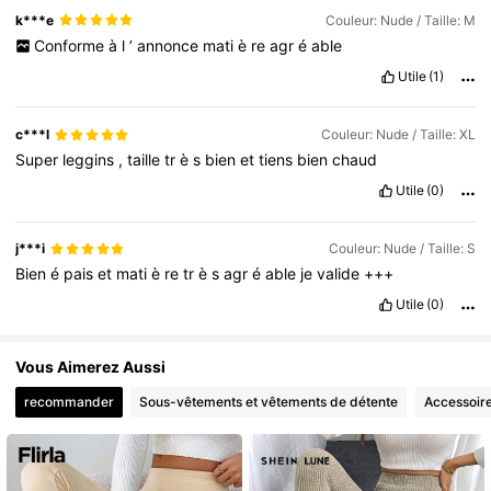
k***e
Couleur: Nude / Taille: M
Conforme
à
l
’
annonce
mati
è
re
agr
é
able
Utile
(1)
c***l
Couleur: Nude / Taille: XL
Super
leggins
,
taille
tr
è
s
bien
et
tiens
bien
chaud
Utile
(0)
j***i
Couleur: Nude / Taille: S
Bien
é
pais
et
mati
è
re
tr
è
s
agr
é
able
je
valide
+++
Utile
(0)
Vous Aimerez Aussi
recommander
Sous-vêtements et vêtements de détente
Accessoir