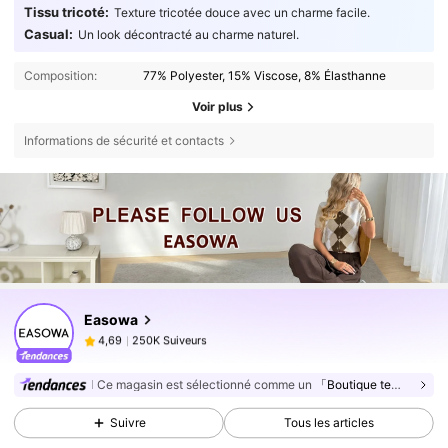
Tissu tricoté:
Texture tricotée douce avec un charme facile.
Casual:
Un look décontracté au charme naturel.
Composition:
77% Polyester, 15% Viscose, 8% Élasthanne
Voir plus
Informations de sécurité et contacts
Easowa
250K Suiveurs
4,69
d***3
est en train de naviguer
250K Suiveurs
4,69
Ce magasin est sélectionné comme un
「Boutique tendance」
250K Suiveurs
4,69
Suivre
Tous les articles
250K Suiveurs
4,69