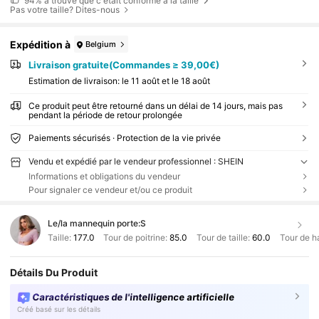
94%
a trouvé que c'était conforme à la taille
Pas votre taille? Dites-nous
Expédition à
Belgium
Livraison gratuite(Commandes ≥ 39,00€)
Estimation de livraison:
le 11 août et le 18 août
Ce produit peut être retourné dans un délai de 14 jours, mais pas
pendant la période de retour prolongée
Paiements sécurisés · Protection de la vie privée
Vendu et expédié par le vendeur professionnel : SHEIN
Informations et obligations du vendeur
Pour signaler ce vendeur et/ou ce produit
Le/la mannequin porte:
S
Taille:
177.0
Tour de poitrine:
85.0
Tour de taille:
60.0
Tour de h
Détails Du Produit
Caractéristiques de l'intelligence artificielle
Créé basé sur les détails