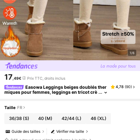
1/6
17
,49€
Prix TTC, droits inclus
Easowa Leggings beiges doublés ther
4,78
(
90
)
miques pour femmes, leggings en tricot crè
me pour l'automne/l'hiver, leggings pour fe
mmes, leggings chevilles
Taille
FR
36/38
(S)
40
(M)
42/44
(L)
46
(XL)
Guide des tailles
Vérifier ma taille