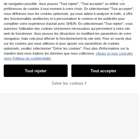
de navigation possible. Vous pouvez "Tout rejeter", "Tout accepter" ou définir vos
17
préférences de cookies à tout moment à votre choix. En sélectionnant "Tout accepter",
#Messy chic
nous définirons tous les cookies optionnels, qui nous aident à analyser le trafic, à offrir
Aloruh Top ample à épa
des fonctionnalités améliorées et à personnaliser le contenu et les publicités pour
Entrepôt UE
ule asymétrique avec taille cintrée,
#5 BEST-SELLERS
de Col asymétrique Hauts, chemisiers et t-shirts p
compléter votre expérience d'achat avec SHEIN. En sélectionnant "Tout rejeter", vous
t-shirt basique minimaliste
8
autorisez l'utilisation des cookies strictement nécessaires qui permettent à notre site
Dès
,99€
Sweetra
web de fonctionner. Vous pouvez les désactiver en modifiant les paramètres de votre
Sweetra T-shirt femme
Entrepôt UE
navigateur, mais cela peut affecter le fonctionnement du site web. Pour en savoir plus
8
mode nouvelle polyvalent à encolu
,49€
sur les cookies que nous utilisons et pour ajuster vos paramètres de cookies
re asymétrique, taille plissée, manc
optionnels, veuillez sélectionner "Gérer les cookies". Pour plus d'informations sur la
hes courtes, ourlet avec bordure en
manière dont nous traitons les données que nous collectons,
cliquez ici pour consulter
dentelle et fente asymétrique
notre Politique de confidentialité.
Afficher les articles similaires en stock
Voir tout
Top vintage style western en dentel
8
le noire col V, Top d'été sans manch
,99€
-5%
9,49€
es avec boutons devant, débardeur
Tout rejeter
Tout accepter
Désolés, ce produit est épuisé.
15
élégant pour vacances / soirée, déc
ontracté, esthétique
DrmWander T-shirt fem
Entrepôt UE
Gérer les cookies
EN RUPTURE DE STOCK
8
me, t-shirt à manches courtes grap
,49€
hique de style décontracté de rue, T
op d'été mignon
18
SHEIN Frenchy T-shirt e
Entrepôt UE
7
n coton bambou blanc à col en V a
#3 BEST-SELLERS
de Entaillé Hauts, chemisiers et t-shirts pour fem