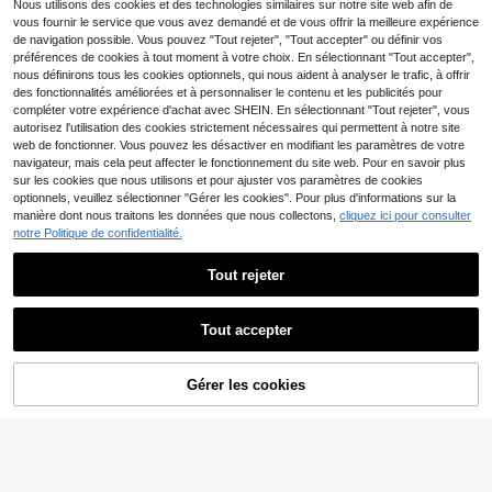
22
SY Ls Men's Long-Sleeved T-Shirt
Nous utilisons des cookies et des technologies similaires sur notre site web afin de
,82€
Black / White
vous fournir le service que vous avez demandé et de vous offrir la meilleure expérience
de navigation possible. Vous pouvez "Tout rejeter", "Tout accepter" ou définir vos
préférences de cookies à tout moment à votre choix. En sélectionnant "Tout accepter",
nous définirons tous les cookies optionnels, qui nous aident à analyser le trafic, à offrir
des fonctionnalités améliorées et à personnaliser le contenu et les publicités pour
compléter votre expérience d'achat avec SHEIN. En sélectionnant "Tout rejeter", vous
autorisez l'utilisation des cookies strictement nécessaires qui permettent à notre site
web de fonctionner. Vous pouvez les désactiver en modifiant les paramètres de votre
navigateur, mais cela peut affecter le fonctionnement du site web. Pour en savoir plus
sur les cookies que nous utilisons et pour ajuster vos paramètres de cookies
T-shirt humoristique pou
Entrepôt UE
optionnels, veuillez sélectionner "Gérer les cookies". Pour plus d'informations sur la
10
r homme avec slogan français << D
,87€
manière dont nous traitons les données que nous collectons,
cliquez ici pour consulter
anger French Text » - Coupe décon
notre Politique de confidentialité.
tractée, lettrage rouge et blanc - La
vable en machine - Idée cadeau
Tout rejeter
Tout accepter
Imprimé Sanglier et Bièr
Entrepôt UE
Gérer les cookies
10
e au Dos - Texte Français, Convient
CRAQUEZ DES MAINTENANT
AJOUTER AU PANIER
,26€
aux Chasseurs, Fêtes en Plein Air, T
-shirt à Col Rond Manches Courtes
Décontracté, Lavable en Machine,
Cadeau pour les Amateurs d'Humou
r et les Passionnés de Chasse