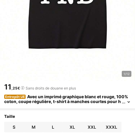
1/12
11
,25€
Sans droits de douane en plus
Avec un imprimé graphique blanc et rouge, 100%
Entrepôt UE
coton, coupe régulière, t-shirt à manches courtes pour h
ommes et femmes, Top unisexe décontracté pour adulte
s, lavable en machine, cadeau pour les fans, vêtements toute
s saisons, GRANDES TAILLES
Taille
S
M
L
XL
XXL
XXXL