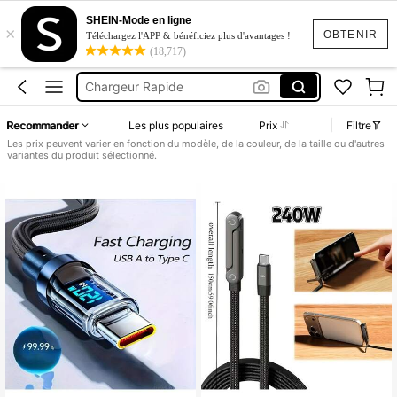
Cable Usb Type C Rapide
SHEIN-Mode en ligne
×
Chargeur
OBTENIR
Téléchargez l'APP & bénéficiez plus d'avantages !
(18,717)
Chargeur De Téléphone
Chargeur Rapide
Chargeur Iphone Rapide
Recommander
Les plus populaires
Prix
Filtre
Cable Usb Type C Rapide
Les prix peuvent varier en fonction du modèle, de la couleur, de la taille ou d'autres
variantes du produit sélectionné.
Chargeur