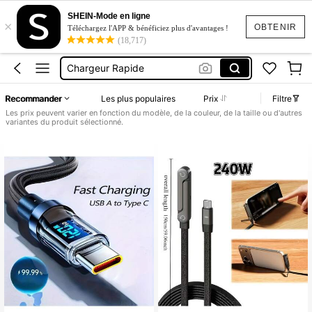
Cable Usb Type C Rapide
SHEIN-Mode en ligne
×
Chargeur
OBTENIR
Téléchargez l'APP & bénéficiez plus d'avantages !
(18,717)
Chargeur De Téléphone
Chargeur Rapide
Chargeur Iphone Rapide
Recommander
Les plus populaires
Prix
Filtre
Cable Usb Type C Rapide
Les prix peuvent varier en fonction du modèle, de la couleur, de la taille ou d'autres
variantes du produit sélectionné.
Chargeur