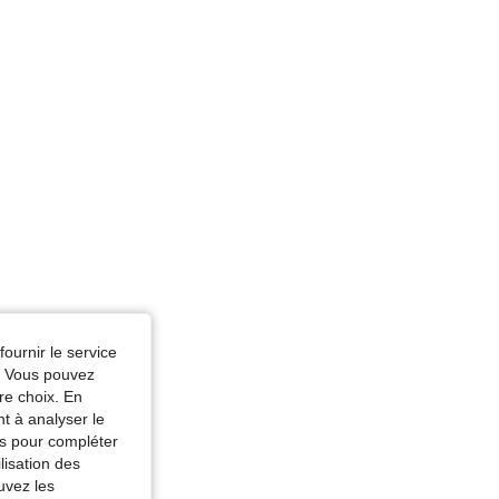
r: Noir, Taille: M
fournir le service
e. Vous pouvez
re choix. En
nt à analyser le
tés pour compléter
lisation des
uvez les