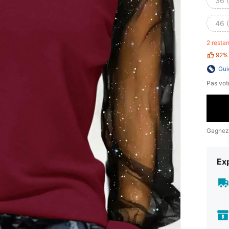
36 
46 
2 resta
92%
Gui
Pas votr
Gagnez
Exp