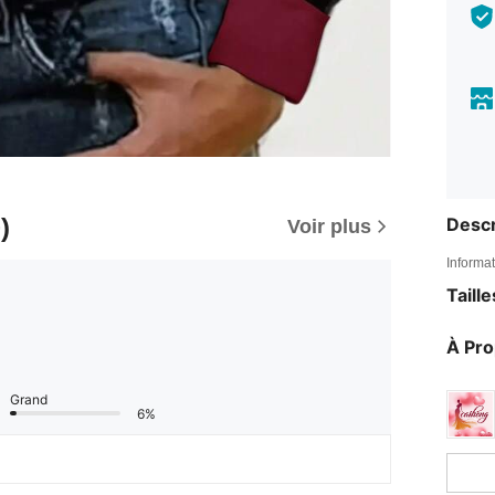
)
Descr
Voir plus
Informat
Taill
À Pr
Grand
6%