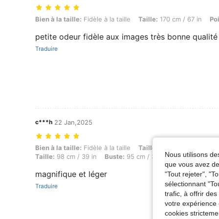
Bien à la taille: Fidèle à la taille, Taille: 170 cm / 67 in, Poids: 72 kg 
Bien à la taille:
Fidèle à la taille
Taille:
170 cm / 67 in
Po
petite odeur fidèle aux images très bonne qualité
Traduire
c***h
22 Jan,2025
Bien à la taille: Fidèle à la taille, Taille: 153 cm / 60 in, Poids: 60 k
Bien à la taille:
Fidèle à la taille
Taille:
153 cm / 60 in
Po
Nous utilisons des
Taille:
98 cm / 39 in
Buste:
95 cm / 37 in
Couleur:
Noir
que vous avez dem
magnifique et léger
"Tout rejeter", "
sélectionnant "To
Traduire
trafic, à offrir d
votre expérience 
cookies stricteme