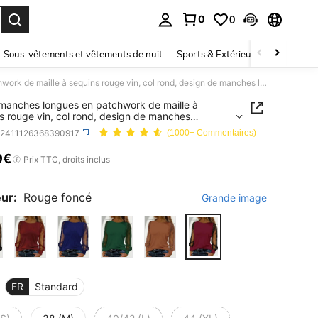
0
0
ouver. Press Enter to select.
Sous-vêtements et vêtements de nuit
Sports & Extérieur
Enfants
Top à manches longues en patchwork de maille à sequins rouge vin, col rond, design de manches lanternes, Top polyvalent et amincissant pour femmes, convient pour le printemps, l'été, les rendez-vous, les trajets, les tenues de festival, les tenues de plage
manches longues en patchwork de maille à
s rouge vin, col rond, design de manches
nes, Top polyvalent et amincissant pour femmes,
z2411126368390917
(1000+ Commentaires)
nt pour le printemps, l'été, les rendez-vous, les
, les tenues de festival, les tenues de plage
9€
ICE AND AVAILABILITY
Prix TTC, droits inclus
ur:
Rouge foncé
Grande image
FR
Standard