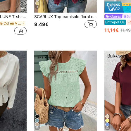
8
emmes avec col en V, manchette évasée, imprimé cœur dégradé, pour le printemps/été
SCARLUX Top camisole floral en dentelle Y2K d'été pour femmes, col en V, fines bretelles, ourlet irrégulier, débardeur décontracté pour la rentrée scolaire, tenues de rue quotidiennes
Si
Entrepôt UE
-
de Col en V Hauts, chemisiers et t-shirts pour fem
9,49€
11,14€
11,4
19
28