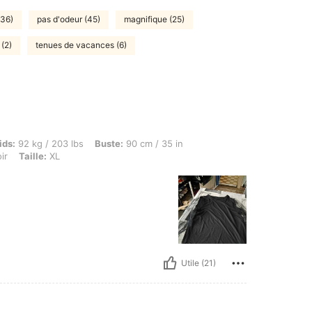
(36)
pas d'odeur (45)
magnifique (25)
 (2)
tenues de vacances (6)
 / 203 lbs, Buste: 90 cm / 35 in, Taille: 57 cm / 22 in, Hanches: 80 cm / 31 in, Couleur
ids:
92 kg / 203 lbs
Buste:
90 cm / 35 in
ir
Taille:
XL
Utile (21)