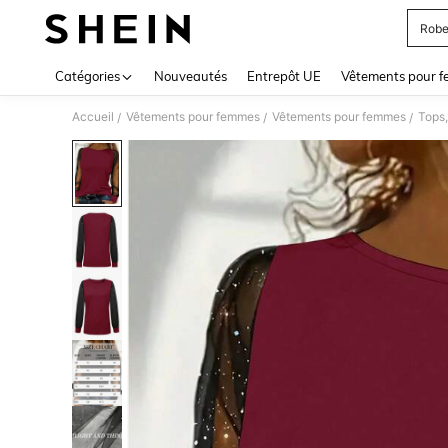
Robe
Use up 
Catégories
Nouveautés
Entrepôt UE
Vêtements pour 
Accueil
Vêtements pour femmes
Vêtements pour femmes
Tops,
/
/
/