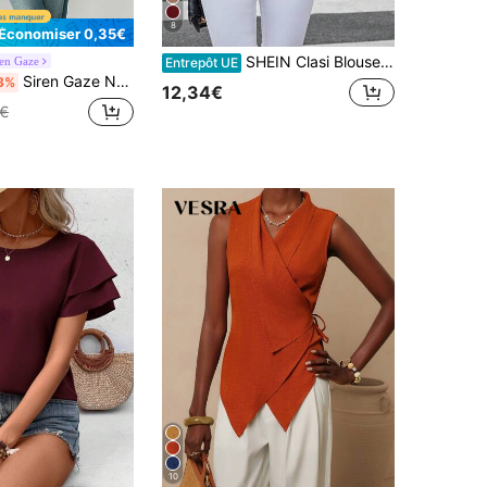
8
Économiser 0,35€
SHEIN Clasi Blouse à manches raglan en dentelle contrastée, encolure avec trou de serrure, Top à manches longues
ren Gaze
Entrepôt UE
Siren Gaze Nouveau T-shirt à manches cloche marron foncé, top à manches longues ample et polyvalent, convient à porter seul ou comme couche de base. Chemise à manches longues décontractée, élégante, chic et polyvalente pour femmes. Bureau Automne
3%
12,34€
9€
10