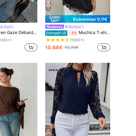
14
Économiser 0,11€
ren Gaze
Muchica
aze Débardeur court ample à col rond unicolore pour femmes
Muchica T-shirt patchwork avec bordure en dentelle noire pour femmes, nouvelle arrivée printemps/été
Entrepôt UE
-1%
1000+)
(1000+)
10,88€
10,99€