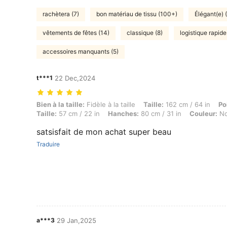
rachètera (7)
bon matériau de tissu (100+)
Élégant(e) 
vêtements de fêtes (14)
classique (8)
logistique rapide
accessoires manquants (5)
t***1
22 Dec,2024
Bien à la taille: Fidèle à la taille, Taille: 162 cm / 64 in, Poids: 92 kg
Bien à la taille:
Fidèle à la taille
Taille:
162 cm / 64 in
Po
Taille:
57 cm / 22 in
Hanches:
80 cm / 31 in
Couleur:
No
satsisfait de mon achat super beau
Traduire
a***3
29 Jan,2025