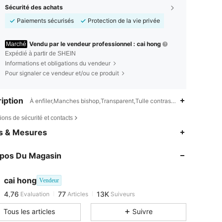
Sécurité des achats
Paiements sécurisés
Protection de la vie privée
Vendu par le vendeur professionnel : cai hong
Marché
Expédié à partir de SHEIN
Informations et obligations du vendeur
Pour signaler ce vendeur et/ou ce produit
iption
À enfiler,Manches bishop,Transparent,Tulle contrastant,Sequins
ions de sécurité et contacts
es & Mesures
opos Du Magasin
cai hong
Vendeur
4,76
77
13K
Evaluation
Articles
Suiveurs
g***p
est en train de naviguer
Tous les articles
Suivre