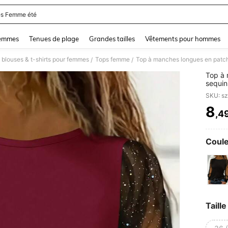
s Femme été
and down arrow keys to navigate search Dernière recherche and Rechercher et Tr
femmes
Tenues de plage
Grandes tailles
Vêtements pour hommes
 blouses & t-shirts pour femmes
Tops femme
/
/
Top à 
sequin
lanter
SKU: s
convie
trajets
8
,4
PR
Coule
Taille