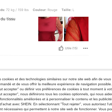
/ 159 lbs, Couleur: Rouge, Taille: L
ids:
72 kg / 159 lbs
Couleur:
Rouge
Taille:
L
 du tissu
Utile (15)
g / 132 lbs, Hanches: 94 cm / 37 in, Taille: 98 cm / 39 in, Buste: 95 cm / 37 in, Couleu
ids:
60 kg / 132 lbs
Hanches:
94 cm / 37 in
 cookies et des technologies similaires sur notre site web afin de vous 
Taille:
M
andé et de vous offrir la meilleure expérience de navigation possibl
Tout accepter" ou définir vos préférences de cookies à tout moment à vot
ut accepter", nous définirons tous les cookies optionnels, qui nous aide
es fonctionnalités améliorées et à personnaliser le contenu et les publici
d'achat avec SHEIN. En sélectionnant "Tout rejeter", vous autorisez l'uti
nt nécessaires qui permettent à notre site web de fonctionner. Vous po