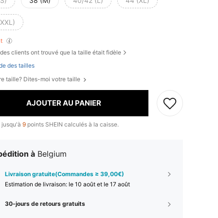
(S)
38 (M)
40/42 (L)
44 (XL)
(XXL)
nt
des clients ont trouvé que la taille était fidèle
de des tailles
e taille? Dites-moi votre taille
AJOUTER AU PANIER
 jusqu'à
9
points SHEIN calculés à la caisse.
édition à
Belgium
Livraison gratuite(Commandes ≥ 39,00€)
Estimation de livraison:
le 10 août et le 17 août
30-jours de retours gratuits