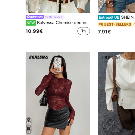
18
SHEIN LUNE T-shirt décontracté polyvalent pour f
Balvessa
Entrepôt UE
Balvessa Chemise décontractée de couleur unie pour femme, manches longues, en lin
NEW
#6 BEST-SELLERS
10,99€
7,91€
34