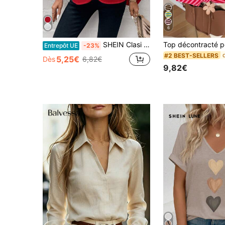
6
SHEIN Clasi Chemise col V à manches longues de couleur unie, mode minimaliste et casual pour le port quotidien
Entrepôt UE
-23%
#2 BEST-SELLERS
5,25€
Dès
6,82€
9,82€