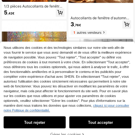
1/3 pièces Autocollants de fenêtre
amusants et mignons d'animaux de
5
,42€
la forêt d'automne empilables, auto
Autocollants de fenêtre d'automne,
collants de fenêtre réutilisables à d
autocollants de fenêtre silhouette d
ouble face en PVC avec adsorption
3
,76€
e balançoire de feuille d'érable d'au
électrostatique, convenant pour la
tomne, décalcomanies statiques am
maison, la cuisine, les fenêtres de la
1
autres vendeurs
ovibles avec papillons, convient po
chambre et les décorations de fête
ur Thanksgiving, Halloween, décor
de Thanksgiving.
ation de verre de maison, décoratio
n d'automne esthétique
Nous utilisons des cookies et des technologies similaires sur notre site web afin de
vous fournir le service que vous avez demandé et de vous offrir la meilleure expérience
de navigation possible. Vous pouvez "Tout rejeter", "Tout accepter" ou définir vos
préférences de cookies à tout moment à votre choix. En sélectionnant "Tout accepter",
nous définirons tous les cookies optionnels, qui nous aident à analyser le trafic, à offrir
des fonctionnalités améliorées et à personnaliser le contenu et les publicités pour
compléter votre expérience d'achat avec SHEIN. En sélectionnant "Tout rejeter", vous
autorisez l'utilisation des cookies strictement nécessaires qui permettent à notre site
web de fonctionner. Vous pouvez les désactiver en modifiant les paramètres de votre
navigateur, mais cela peut affecter le fonctionnement du site web. Pour en savoir plus
sur les cookies que nous utilisons et pour ajuster vos paramètres de cookies
optionnels, veuillez sélectionner "Gérer les cookies". Pour plus d'informations sur la
1
manière dont nous traitons les données que nous collectons,
cliquez ici pour consulter
1
notre Politique de confidentialité.
1 rouleau de film statique pour fenêt
re en PVC coloré auto-adhésif pour
4
Dès
,15€
salle de bain et toilettes, fenêtres d
Tout rejeter
Tout accepter
e sol, imperméable, résistant à l'hu
2
autres vendeurs
midité, résistant aux UV, convient p
1 pièce Film décoratif à motif géom
our la décoration de la maison du sa
étrique, autocollant en verre dépoli
Gérer les cookies