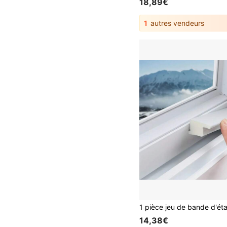
18,89€
1
autres vendeurs
14,38€