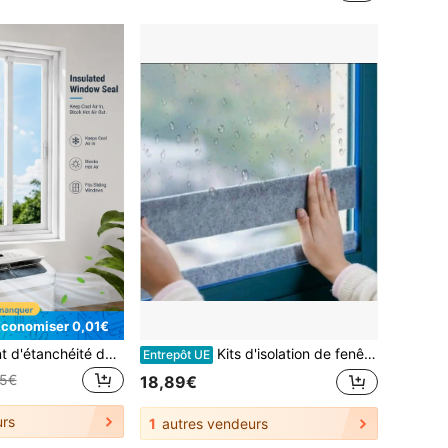
Économiser 0,01€
1 pièce Kit de joint d'étanchéité de fenêtre pour climatiseur portable isolé avec revêtement argenté réfléchissant et tissu Oxford gris, joint d'étanchéité de fenêtre pour tuyau d'évacuation de climatiseur réglable convenant aux fenêtres coulissantes
Kits d'isolation de fenêtres
Entrepôt UE
15€
18,89€
rs
1
autres vendeurs