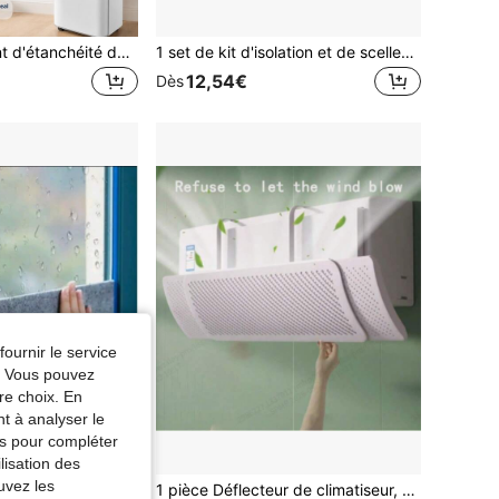
1 pièce Kit de joint d'étanchéité de fenêtre de climatiseur portable épaissi et isolé, panneau de joint de tuyau d'échappement rembourré réfléchissant argenté pour fenêtres coulissantes
1 set de kit d'isolation et de scellement de fenêtre portable pour climatiseur, couvercle d'échappement de fenêtre à isolation thermique réfléchissante épaisse avec bande , convient pour le tuyau d'échappement du climatiseur
12,54€
Dès
fournir le service
e. Vous pouvez
re choix. En
nt à analyser le
tés pour compléter
lisation des
uvez les
'isolation de fenêtres
1 pièce Déflecteur de climatiseur, Couvercle de guide de ventilation sans installation requise, Bouclier de vent de climatiseur suspendu universel, Économe en énergie