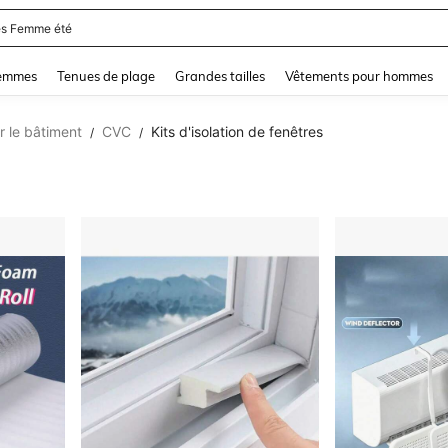
and down arrow keys to navigate search Dernière recherche and Rechercher et Tr
femmes
Tenues de plage
Grandes tailles
Vêtements pour hommes
r le bâtiment
CVC
Kits d'isolation de fenêtres
/
/