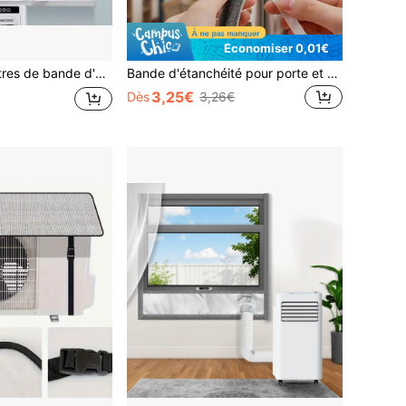
Économiser 0,01€
e imperméable pour fenêtre, convient pour climatiseur portable à fenêtre inclinable, accessoire de climatiseur réglable
Bande d'étanchéité pour porte et fenêtre 3M, bande d'étanchéité en brosse insonorisante, remplissage de mousse pour fente de fenêtre, bande d'étanchéité auto-adhésive pour porte et fenêtre, insonorisation, coupe-vent, anti-poussière
3,25€
Dès
3,26€