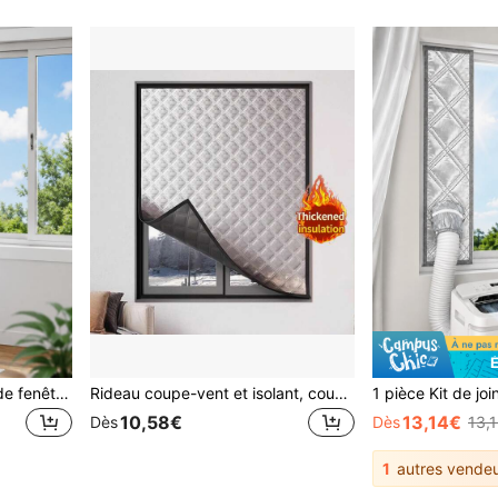
1 pièce Tissu de scellage de fenêtre pour climatiseur portable revêtu d'argent, kit de scellage de tuyau d'évacuation isolant de la chaleur et bloquant la lumière, convient aux fenêtres coulissantes
Rideau coupe-vent et isolant, coupe-vent d'hiver, chambre à coucher, film isolant thermique, film d'étanchéité anti-froid, rideau transparent, occultant
10,58€
13,14€
Dès
Dès
13,
1
autres vendeu