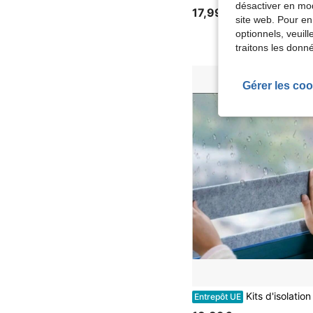
désactiver en mod
17,99€
site web. Pour en
optionnels, veuil
traitons les donn
Gérer les coo
Kits d'isolation d
Entrepôt UE