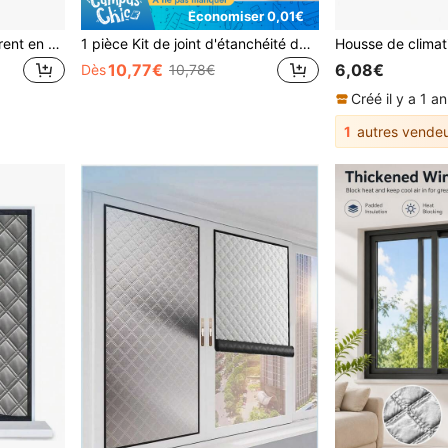
Économiser 0,01€
Rideau de fenêtre transparent en TPU, coupe-vent, anti-poussière, membrane d'isolation épaisse pour portes et fenêtres, convient pour une utilisation hivernale à la maison
1 pièce Kit de joint d'étanchéité de fenêtre pour climatiseur portable à couche unique avec revêtement argenté, joint d'étanchéité pour tuyau d'évacuation de climatiseur bloquant la lumière et isolant la chaleur, convient pour les fenêtres coulissantes
10,77€
6,08€
Dès
10,78€
Créé il y a 1 an
1
autres vendeu