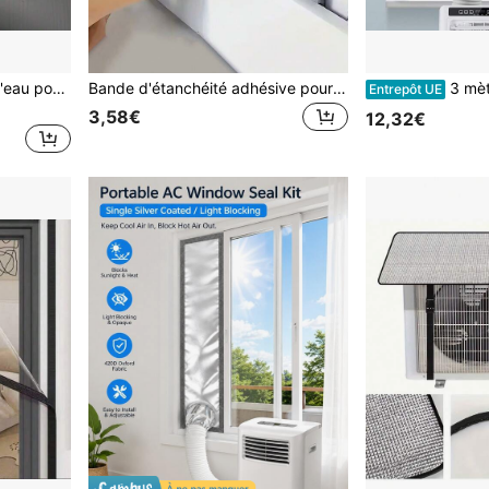
1 m Bande d'étanchéité à l'eau pour fenêtre de maison, bande d'étanchéité à la pluie et au vent pour fenêtres coulissantes, isolation de balcon, bande d'étanchéité coupe-vent
Bande d'étanchéité adhésive pour portes et fenêtres, ruban d'isolation pour portes et fenêtres en plastique durable réduisant le bruit pour le confort de la maison, design de surface texturé, matériau durable, isolation thermique pour les fenêtres en hiver
3 mètres de bande d'étanchéité universell
Entrepôt UE
3,58€
12,32€