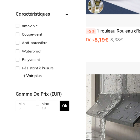
Caractéristiques
amovible
1 rouleau Rouleau d'isolation en mousse d'aluminium perlé - Film réfléchissant et isolant contre le froid pour la livraison de nourriture, gardant les fruits et les collations frais et froids, rouleau d'isolation contre le
-2%
Coupe-vent
8,19€
Dès
8,38€
Anti-poussière
Waterproof
Polyvalent
Résistant à l'usure
Voir plus
Gamme De Prix (EUR)
Min:
Max:
Ok