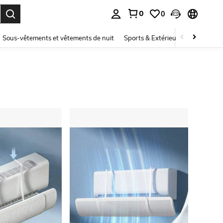
0
0
ouver. Press Enter to select.
Sous-vêtements et vêtements de nuit
Sports & Extérieur
Enfants