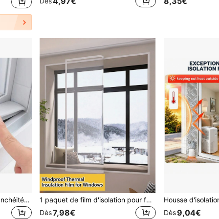
4,97€
8,35€
Dès
1 pièce jeu de bande d'étanchéité pour fenêtre en acier plastique - facile à installer, bande d'étanchéité pour fenêtre anti-vent et insonorisante - durable, convient pour les bandes d'étanchéité de fenêtre par temps froid en forme de Z en acier plastique
1 paquet de film d'isolation pour fenêtre, coupe-vent et résistant au froid pour l'hiver, film transparent renforcé pour les fenêtres et les balcons, protection contre le gel et chaleur
7,98€
9,04€
Dès
Dès