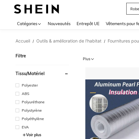
Jupe
Use up 
Catégories
Nouveautés
Entrepôt UE
Vêtements pour 
Accueil
Outils & amélioration de l'habitat
Fournitures pou
/
/
Filtre
Plus
Tissu/matériel
Polyester
ABS
Polyuréthane
Polystyrène
Polyéthylène
EVA
Voir plus