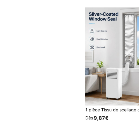
9,87€
Dès