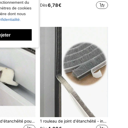
fonctionnement du
6,78€
Dès
amètres de cookies
nière dont nous
urs
fidentialité.
ejeter
3 pièces Bandes d'étanchéité pour fenêtres, joints d'étanchéité phoniques pour fenêtres, ruban d'étanchéité, remplisseur de fissures, bandes d'étanchéité en mousse de polyuréthane, gris et blanc
1 rouleau de joint d'étanchéité - insonorisant, coupe-vent, anti-poussière, convient pour la décoration intérieure, joint d'étanchéité adhésif pour brosse, joint insonorisant, anti-poussière et coupe-vent pour porte et fenêtre