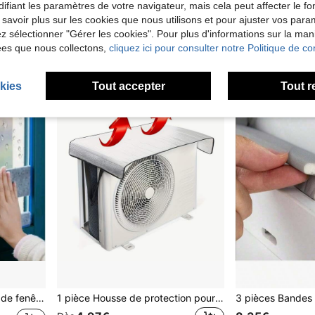
ifiant les paramètres de votre navigateur, mais cela peut affecter le 
4,53€
14,17€
Dès
4,58€
 savoir plus sur les cookies que nous utilisons et pour ajuster vos par
lez sélectionner "Gérer les cookies". Pour plus d'informations sur la ma
3
autres vende
ées que nous collectons,
cliquez ici pour consulter notre Politique de con
kies
Tout accepter
Tout r
e fenêtres
1 pièce Housse de protection pour unité extérieure de climatiseur, étui de protection résistant aux intempéries et à la poussière pour climatisation centrale domestique, durable et toutes saisons