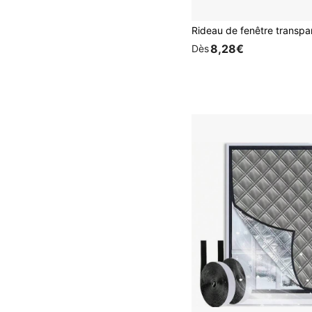
8,28€
Dès