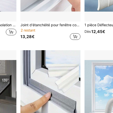
 froid Isolation réfléchissante Rouleau d'isolation durable, rouleaux d'isolation
Joint d'étanchéité pour fenêtre coupe-vent et insonorisant, facile à installer - Matériau en acier plastique durable, idéal pour les climats chauds
2 restant
12,45€
Dès
13,28€