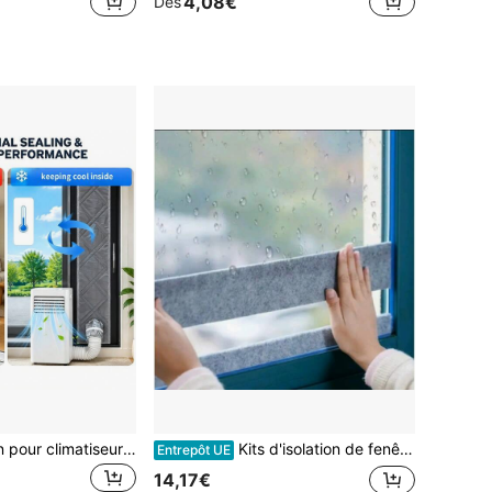
4,08€
Dès
Housse d'isolation pour climatiseur portable, réduction de l'échange de chaleur et protection contre la poussière, version standard et version épaissie améliorée, housse de protection universelle multi-tailles pour climatiseur portable de fenêtre et mobile
Kits d'isolation de fenêtres
Entrepôt UE
14,17€