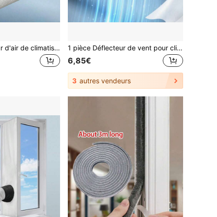
1 pièce Déflecteur d'air de climatiseur réglable, (PET) Déflecteur de sortie d'air transparent réglable, Bouclier de sortie d'air réglable, Déflecteur de climatiseur anti-souffle direct, Réglable librement
1 pièce Déflecteur de vent pour climatiseur, sans installation nécessaire, déflecteur de sortie d'air AC, type suspendu, bouclier de vent universel pour climatiseur
6,85€
3
autres vendeurs