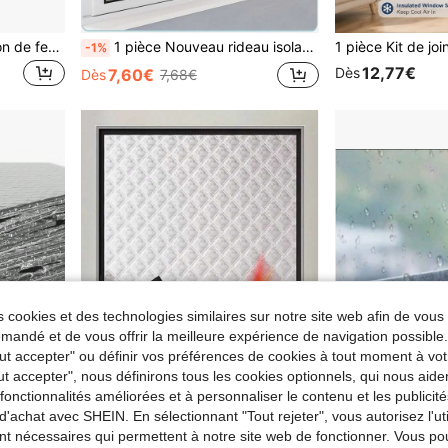
1 pièce Ensemble d'isolation de fenêtre multi-tailles lourd, rideaux thermiques, rideaux isolants contre le froid et la chaleur, rideaux coupe-vent, rideaux insonorisants, rideaux occultants, installation facile avec crochet et boucle adhésifs
1 pièce Nouveau rideau isolant thermique, sans perçage, auto-adhésif, amovible et portable. Rideau occultant pour le salon et la chambre à coucher. Coupe-vent et chaud pour l'hiver
-1%
12,77€
Dès
7,60€
Dès
7,68€
 cookies et des technologies similaires sur notre site web afin de vous 
andé et de vous offrir la meilleure expérience de navigation possibl
Tout accepter" ou définir vos préférences de cookies à tout moment à vot
ut accepter", nous définirons tous les cookies optionnels, qui nous aide
es fonctionnalités améliorées et à personnaliser le contenu et les publici
d'achat avec SHEIN. En sélectionnant "Tout rejeter", vous autorisez l'uti
nt nécessaires qui permettent à notre site web de fonctionner. Vous po
19,69 Pouces X 196,85 Pouces Panneau d'Isolation à Bulles Réfléchissant Double Couche Premium - Ignifuge, Isolation Thermique d'Été, Isolation de Fenêtre, Isolation de Fenêtre de Camping-Car, Réfléchissant la Chaleur, Facile à Installer, Durable, Solution d'Isolation Résistante aux Intempéries
1 pièce Rideau thermique isolant d'hiver, fenêtre étanche au vent et bloquant la chaleur, isolation thermique résistante au froid, rideau transparent, protection solaire, insonorisation
Kits d
-1%
Entrepôt UE