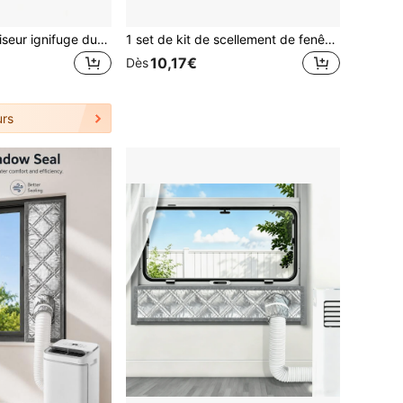
Housse de climatiseur ignifuge durable, avec boucle de , pare-soleil imperméable, installation facile, en argent, mélange de fibres de polyester, convient pour la protection des meubles d'extérieur ! (Le produit est emballé avec des plis, comme indiqué sur l'image)
1 set de kit de scellement de fenêtre portable réfléchissant pour climatiseur, couvre-aération isolant thermique avec bande , tissu d'étanchéité réglable pour tuyau d'échappement de climatiseur
10,17€
Dès
rs