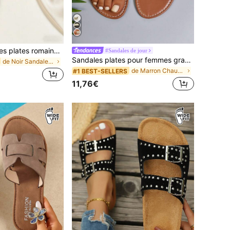
Nouvelles sandales plates romaines à coupe large pour femmes grandes tailles pour vacances à la plage
#Sandales de jour
Sandales plates pour femmes grandes tailles avec boîte à orteils large, sangles croisées tressées marron, sandales plates décontractées confortables et amples à enfiler pour la plage
de Noir Sandales larges pour femmes
de Marron Chaussures larges pour femmes
#1 BEST-SELLERS
11,76€