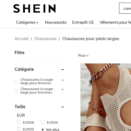
Jupe
Use up 
Catégories
Nouveautés
Entrepôt UE
Vêtements pour 
Accueil
Chaussures
Chaussures pour pieds larges
/
/
Filtre
Plus
Catégorie
Chaussures à coupe
large pour femmes
Chaussures à coupe
large pour hommes
Taille
EUR
EUR28
EUR34
EUR35
Voir plus