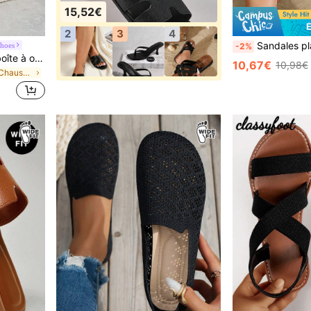
15,52€
2
3
4
Sandales plates à enfiler pour femmes, été 2026, sty
hoes
-2%
Sandales pour femmes à boîte à orteils large, tricot avec rivets, talon incliné, semelle épaisse, style vacances, port quotidien d'été, sandales dorées pour fête
10,67€
10,98€
de Cales Chaussures larges pour femmes