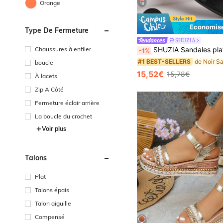
Orange
19
Économise
Type De Fermeture
SHUZIA
Chaussures à enfiler
SHUZIA Sandales plates confortables et décontractées pour tous les jours et les va
-1%
#1 BEST-SELLERS
boucle
15,52€
15,78€
À lacets
Zip A Côté
Fermeture éclair arrière
La boucle du crochet
Voir plus
Talons
Plat
Talons épais
Talon aiguille
Compensé