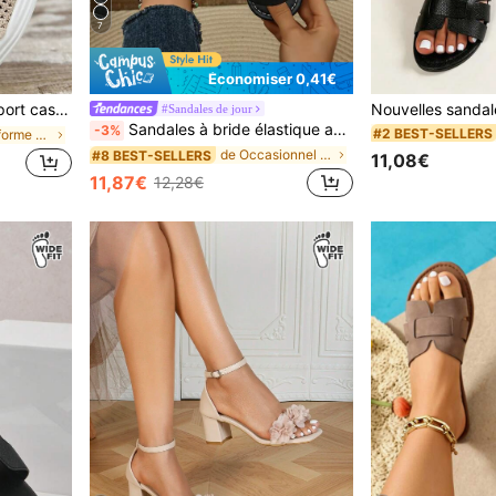
7
Économiser 0,41€
n maille respirante simple, antidérapantes et compensées, coupe large
#Sandales de jour
Sandales à bride élastique au dos pour femmes, coupe ample, boîte à orteils large pour pieds larges, sandales plates minimalistes polyvalentes pour plage et extérieur
-3%
#2 BEST-SELLERS
de Plate-forme Chaussures larges pour femmes
de Occasionnel Sandales larges pour femmes
#8 BEST-SELLERS
11,08€
11,87€
12,28€