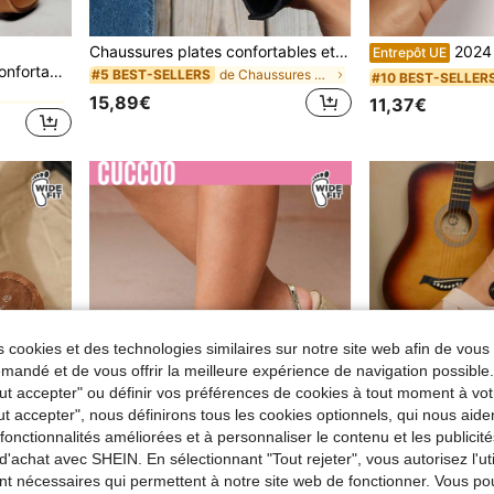
Chaussures plates confortables et respirantes en maille pour femmes, chaussures minimalistes et élégantes pour la fête des mères (taillent petit d'une pointure)
2024 Sandales de plage à brides 
Entrepôt UE
de Plage Chaussures larges pour femmes
SHUZIA Sandales plates confortables et larges pour femmes, idéales pour les vacances d'été et le quotidien. Convient pour Noël et la Saint-Valentin
de Chaussures plates larges pour femmes
#5 BEST-SELLERS
#10 BEST-SELLER
de Plage Chaussures larges pour femmes
de Plage Chaussures larges pour femmes
15,89€
11,37€
de Plage Chaussures larges pour femmes
 cookies et des technologies similaires sur notre site web afin de vous 
andé et de vous offrir la meilleure expérience de navigation possibl
Tout accepter" ou définir vos préférences de cookies à tout moment à vot
ut accepter", nous définirons tous les cookies optionnels, qui nous aide
es fonctionnalités améliorées et à personnaliser le contenu et les publici
d'achat avec SHEIN. En sélectionnant "Tout rejeter", vous autorisez l'uti
nt nécessaires qui permettent à notre site web de fonctionner. Vous po
8