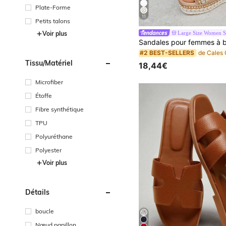
Plate-Forme
11
Petits talons
Large Size Women S
Voir plus
#2 BEST-SELLERS
Tissu/matériel
18,44€
Microfiber
Étoffe
Fibre synthétique
TPU
Polyuréthane
Polyester
Voir plus
Détails
boucle
Nœud papillon