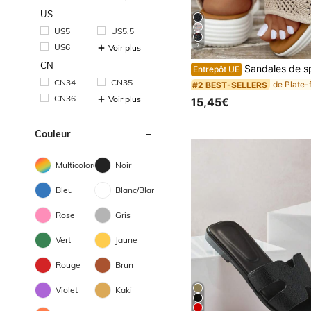
US
US5
US5.5
US6
7
Voir plus
CN
Sandales de sport casual pour femmes grande taille, baskets mode légères et confortables à enfiler, sandales d'été à plateforme e
Entrepôt UE
CN34
CN35
#2 BEST-SELLERS
CN36
Voir plus
15,45€
Couleur
Multicolore
Noir
Bleu
Blanc/Blanche
Rose
Gris
Vert
Jaune
Rouge
Brun
Violet
Kaki