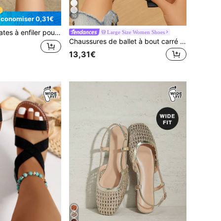
10
Économiser 0,31€
le mode décontracté d'extérieur, minimalistes, bout carré, pantoufles d'été
Large Size Women Shoes
Chaussures de ballet à bout carré avec bride à boucle et boîte à orteils large, en maille respirante pour femmes, style élégant, mocassins noirs pour trajet quotidien d'été, chaussures pour femmes grandes tailles
13,31€