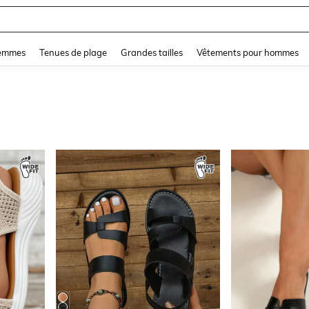
and down arrow keys to navigate search Dernière recherche and Rechercher et Tr
femmes
Tenues de plage
Grandes tailles
Vêtements pour hommes