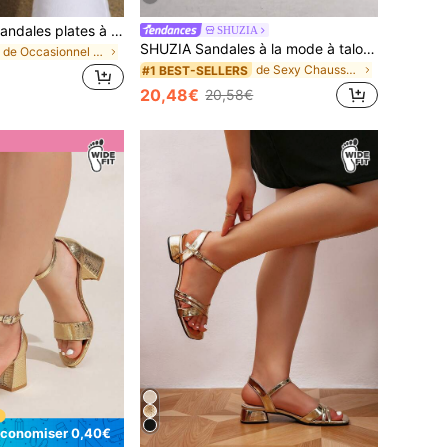
2026 Nouvelles sandales plates à enfiler d'été, mode décontractée, minimaliste, bout carré, chaussons d'été pour femmes
SHUZIA
SHUZIA Sandales à la mode à talons hauts pour femmes, Chaussures d'été, Cadeaux pour l'Halloween, Noël, l'automne, l'hiver, le Nouvel An, la Saint-Valentin, tailles plus
de Occasionnel Sandales larges pour femmes
de Sexy Chaussures larges pour femmes
#1 BEST-SELLERS
20,48€
20,58€
conomiser 0,40€