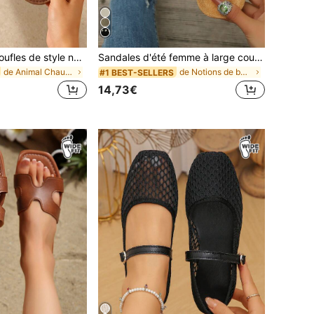
Sandales et pantoufles de style nouveau pour femmes grandes tailles, confortables pour les vacances et la plage, chaussures pour femmes grandes tailles
Sandales d'été femme à large coupe, style vintage avec boucle réglable, à double bride, bout ouvert, respirantes. Semelle en liège souple, confortable et antidérapante. Chaussures plates décontractées pour la ville ou les vacances
de Animal Chaussures larges pour femmes
de Notions de base Chaussures larges pour femmes
#1 BEST-SELLERS
14,73€