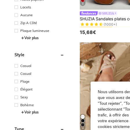
8
Lacets
SHUZIA
Aucune
#1 BEST-SELLERS
(1000+)
Zip A Côté
#1 BEST-SELLERS
#1 BEST-SELLERS
(1000+)
(1000+)
Plaque lumineuse
15,68€
#1 BEST-SELLERS
Voir plus
(1000+)
Style
Casual
Casual
Plage
Élégant
Nous utilisons des
Sexy
que vous avez dem
"Tout rejeter", "
Bohème
sélectionnant "To
Voir plus
trafic, à offrir d
votre expérience 
cookies stricteme
Type
4