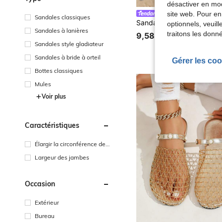
désactiver en mod
site web. Pour en
Cozy Mate
Sandales classiques
optionnels, veuil
Sandales à lanières
traitons les donn
9,58€
Sandales style gladiateur
Sandales à bride à orteil
Gérer les coo
Bottes classiques
Mules
Voir plus
Caractéristiques
Élargir la circonférence de l
a paume
Largeur des jambes
Occasion
Extérieur
Bureau