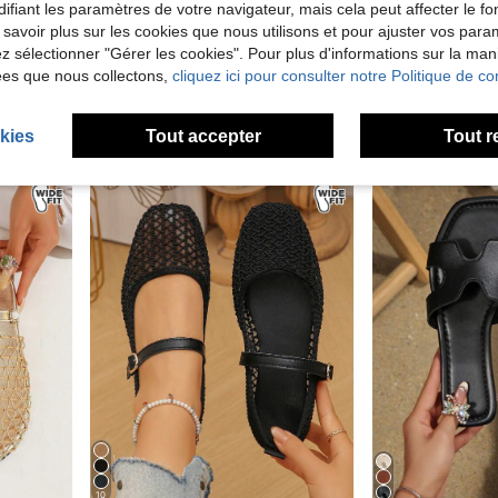
ifiant les paramètres de votre navigateur, mais cela peut affecter le 
#2 BEST-SELLERS
 savoir plus sur les cookies que nous utilisons et pour ajuster vos par
CUCCOO CURVES
(100
Sandales larges femme style romantique français tressé, style romain minimaliste, design ouvert confortable, respirant et léger, convient pour l'intérieur/extérieur, la plage, le port quotidien, grande taille, mules plates kaki
CUCCOO CURVES Sandales confortables pour femmes grandes tailles, convenant pour la sortie, les vacances et le port quotidien. Modèle d'été à large coupe, idéal pour Noël
lez sélectionner "Gérer les cookies". Pour plus d'informations sur la ma
#2 BEST-SELLERS
#2 BEST-SELLERS
(100
(100
ées que nous collectons,
cliquez ici pour consulter notre Politique de con
21,12€
24,56€
#2 BEST-SELLERS
(100
kies
Tout accepter
Tout r
10