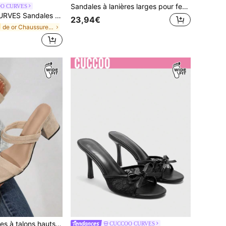
Sandales à lanières larges pour femmes, grande taille, pour l'été. Sandales à talons épais pour soirée
O CURVES
es pour femmes grande taille, coupe large, idéales pour Noël
23,94€
de or Chaussures larges pour femmes
Sandales élégantes à talons hauts beige coupe large avec fines brides et texture en faux daim, bout ouvert, talon épais bas, sandales à bride de cheville, chaussures d'été
CUCCOO CURVES