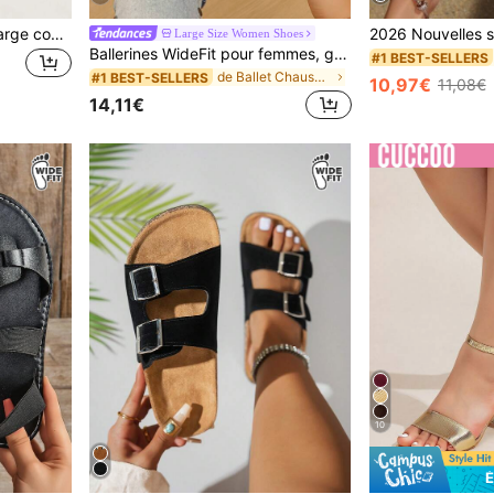
Sandales mode femme à large coupe, sandales d'été à enfiler, nouvelles sandales à bout fermé grande taille européennes et américaines avec bride à la cheville, sandales plates en filet, sandales de plage confortables, sandales ajourées dorées
Large Size Women Shoes
Ballerines WideFit pour femmes, grande taille, noires, à bout large, avec bride en maille ajourée, style élégant, chaussures plates noires pour le quotidien, les sorties et les trajets, printemps/été
#1 BEST-SELLERS
de Ballet Chaussures larges pour femmes
#1 BEST-SELLERS
10,97€
11,08€
14,11€
10
É