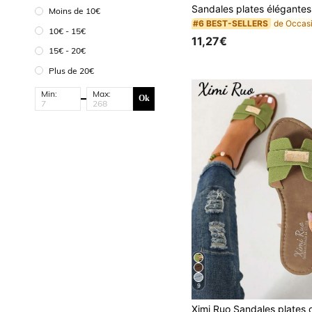
Moins de 10€
#6 BEST-SELLERS
10€ - 15€
11,27€
15€ - 20€
Plus de 20€
Min:
Max:
Ok
9