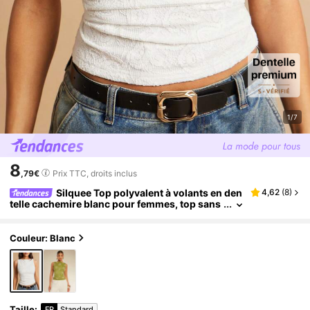
1/7
8
,79€
Prix TTC, droits inclus
Silquee Top polyvalent à volants en den
4,62
(
8
)
telle cachemire blanc pour femmes, top sans
manches élégant d'été pour brunch, plage, d
écontracté, festival, campagne, formel, vacances
Couleur: Blanc
Taille
:
FR
Standard