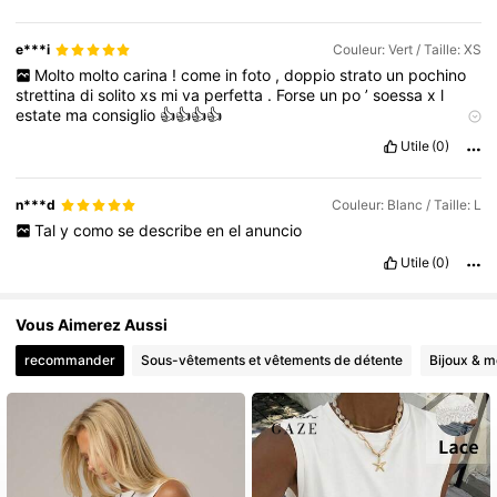
e***i
Couleur: Vert / Taille: XS
Molto
molto
carina
!
come
in
foto
,
doppio
strato
un
pochino
strettina
di
solito
xs
mi
va
perfetta
.
Forse
un
po
’
soessa
x
l
estate
ma
consiglio
👍👍👍👍
Qualità del prodotto:
ottima
Fedele alle immagini del prodotto:
Utile
(0)
si
n***d
Couleur: Blanc / Taille: L
Tal
y
como
se
describe
en
el
anuncio
Utile
(0)
Vous Aimerez Aussi
recommander
Sous-vêtements et vêtements de détente
Bijoux & m