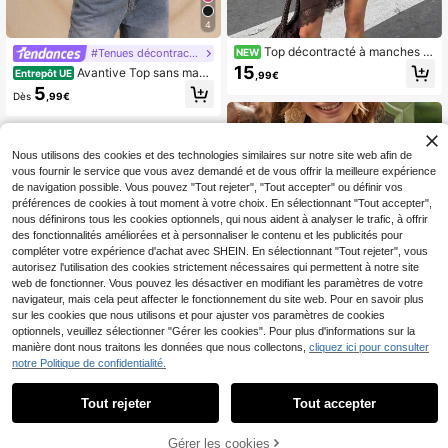
4
Top décontracté à manches lo
#Tenues décontractées
NEW
ngues de couleur unie pour femme
15
Avantive Top sans manc
Entrepôt UE
,99€
s, pull asymétrique élégant avec pa
hes moulant à texture noire, chic, ét
5
tchwork en dentelle, polyvalent pou
Dès
,99€
é, soirée de rendez-vous, moulant
r le trajet quotidien et le streetwear
Y2K, plage, élégant, anniversaire, b
ureau, business décontracté, forme
l, vêtements de fête
Nous utilisons des cookies et des technologies similaires sur notre site web afin de
vous fournir le service que vous avez demandé et de vous offrir la meilleure expérience
de navigation possible. Vous pouvez "Tout rejeter", "Tout accepter" ou définir vos
préférences de cookies à tout moment à votre choix. En sélectionnant "Tout accepter",
nous définirons tous les cookies optionnels, qui nous aident à analyser le trafic, à offrir
des fonctionnalités améliorées et à personnaliser le contenu et les publicités pour
compléter votre expérience d'achat avec SHEIN. En sélectionnant "Tout rejeter", vous
autorisez l'utilisation des cookies strictement nécessaires qui permettent à notre site
web de fonctionner. Vous pouvez les désactiver en modifiant les paramètres de votre
navigateur, mais cela peut affecter le fonctionnement du site web. Pour en savoir plus
sur les cookies que nous utilisons et pour ajuster vos paramètres de cookies
optionnels, veuillez sélectionner "Gérer les cookies". Pour plus d'informations sur la
manière dont nous traitons les données que nous collectons,
cliquez ici pour consulter
notre Politique de confidentialité.
4
11
SHEIN Frenchy Chemise
Tout rejeter
Tout accepter
Entrepôt UE
d'été à col rond pour femmes, Pride.
10
#Look clean girl
,39€
Blouse sans manches en couleur un
Glamine Débardeur ajus
Gérer les cookies
ie avec patchwork en dentelle, vête
Entrepôt UE
AJOUTER AU PANIER