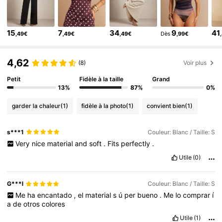
762K Suiveurs
4,81
762K Suiveurs
4,81
15
7
34
9
41
762K Suiveurs
,49€
,49€
,49€
Dès
,99€
4,81
762K Suiveurs
4,81
4,62
(8)
Voir plus
762K Suiveurs
4,81
Petit
Fidèle à la taille
Grand
762K Suiveurs
4,81
13%
87%
0%
garder la chaleur
(1)
fidèle à la photo
(1)
convient bien
(1)
s***1
Couleur: Blanc / Taille: S
Very
nice
material
and
soft
.
Fits
perfectly
.
Utile
(0)
G***l
Couleur: Blanc / Taille: S
Me
ha
encantado
,
el
material
s
ú
per
bueno
.
Me
lo
comprar
í
a
de
otros
colores
Utile
(1)