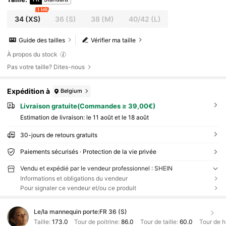
1 left
34
(XS)
36
(S)
38
(M)
40/42
(L)
Guide des tailles
Vérifier ma taille
À propos du stock
Pas votre taille? Dites-nous
Expédition à
Belgium
Livraison gratuite(Commandes ≥ 39,00€)
Estimation de livraison:
le 11 août et le 18 août
30-jours de retours gratuits
Paiements sécurisés · Protection de la vie privée
Vendu et expédié par le vendeur professionnel : SHEIN
Informations et obligations du vendeur
Pour signaler ce vendeur et/ou ce produit
Le/la mannequin porte:
FR 36 (S)
Taille:
173.0
Tour de poitrine:
86.0
Tour de taille:
60.0
Tour de 