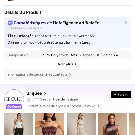
Détails Du Produit
Caractéristiques de l'intelligence artificielle
Créé basé sur les détails
Tissu tricoté:
Tricot texturé à l'allure décontractée.
Casual:
Un look décontracté au charme naturel.
Composition:
51% Polyamide, 43% Viscose, 6% Élasthanne
Voir plus
Informations de sécurité et contacts
762K Suiveurs
4,81
Silquee
Suivre
b***3
est en train de naviguer
762K Suiveurs
4,81
Libérez la reine du style qui sommeille en vous
762K Suiveurs
4,81
762K Suiveurs
4,81
762K Suiveurs
4,81