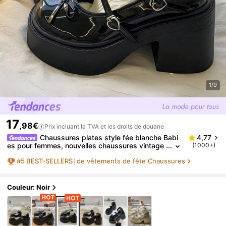
1/9
17
,98€
Prix incluant la TVA et les droits de douane
Chaussures plates style fée blanche Babi
4,77
es pour femmes, nouvelles chaussures vintage
(1000+)
polyvalentes de 2025 été avec augmentation d
#
5
BEST-SELLERS
de vêtements de fête Chaussures
e la taille petite, mocassins pour femmes
Couleur: Noir