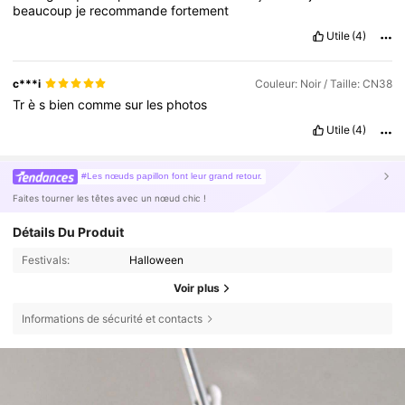
beaucoup
je
recommande
fortement
Utile
(4)
c***i
Couleur: Noir / Taille: CN38
Tr
è
s
bien
comme
sur
les
photos
Utile
(4)
#Les nœuds papillon font leur grand retour.
Faites tourner les têtes avec un nœud chic !
Détails Du Produit
Festivals:
Halloween
Voir plus
Informations de sécurité et contacts