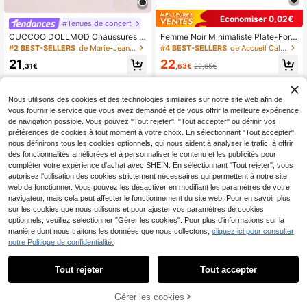
Économiser 0,02€
#Tenues de concert
CUCCOO DOLLMOD Chaussures n
Femme Noir Minimaliste Plate-Form
oires à plateforme mignonne avec b
e Mocassins Glissants , punk À Bou
#2 BEST-SELLERS
de Marie-Jeanne Cales et formes plates pour femmes
#4 BEST-SELLERS
de Accueil Cales et formes plates pour femmes
oucle et bout rond, décoration pour
t Rond Milieu Talon Chaussure Com
21
22
femmes. Chaussures d'été pour vac
pensée
,31€
,63€
22,65€
ances, soldes d'été, retour à l'école,
chaussures d'étudiante universitair
e, chaussures de sorcière de Noël,
Nous utilisons des cookies et des technologies similaires sur notre site web afin de
nouvelles chaussures pour l'automn
vous fournir le service que vous avez demandé et de vous offrir la meilleure expérience
e et le Nouvel An
de navigation possible. Vous pouvez "Tout rejeter", "Tout accepter" ou définir vos
préférences de cookies à tout moment à votre choix. En sélectionnant "Tout accepter",
nous définirons tous les cookies optionnels, qui nous aident à analyser le trafic, à offrir
des fonctionnalités améliorées et à personnaliser le contenu et les publicités pour
compléter votre expérience d'achat avec SHEIN. En sélectionnant "Tout rejeter", vous
autorisez l'utilisation des cookies strictement nécessaires qui permettent à notre site
web de fonctionner. Vous pouvez les désactiver en modifiant les paramètres de votre
navigateur, mais cela peut affecter le fonctionnement du site web. Pour en savoir plus
sur les cookies que nous utilisons et pour ajuster vos paramètres de cookies
optionnels, veuillez sélectionner "Gérer les cookies". Pour plus d'informations sur la
manière dont nous traitons les données que nous collectons,
cliquez ici pour consulter
notre Politique de confidentialité.
Tout rejeter
Tout accepter
6
Chaussures Mary Jane noires à talo
Chaussures compensées & à semell
Gérer les cookies
AJOUTER AU PANIER
ns hauts épais polyvalentes en PU
e épaisse pour femmes/Chaussures
20
19
,38€
,19€