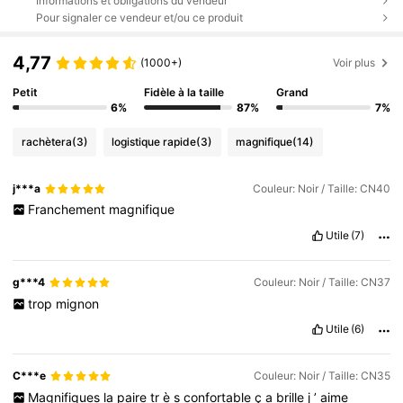
Informations et obligations du vendeur
Pour signaler ce vendeur et/ou ce produit
4,77
(1000+)
Voir plus
Petit
Fidèle à la taille
Grand
6%
87%
7%
rachètera
(3)
logistique rapide
(3)
magnifique
(14)
j***a
Couleur: Noir / Taille: CN40
Franchement
magnifique
Utile
(7)
g***4
Couleur: Noir / Taille: CN37
trop
mignon
Utile
(6)
C***e
Couleur: Noir / Taille: CN35
Magnifiques
la
paire
tr
è
s
confortable
ç
a
brille
j
’
aime